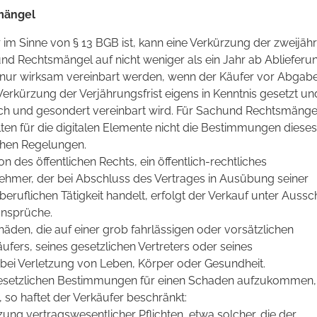
mängel
 im Sinne von § 13 BGB ist, kann eine Verkürzung der zweijäh
nd Rechtsmängel auf nicht weniger als ein Jahr ab Ablieferu
nur wirksam vereinbart werden, wenn der Käufer vor Abgab
Verkürzung der Verjährungsfrist eigens in Kenntnis gesetzt un
ch und gesondert vereinbart wird. Für Sachund Rechtsmänge
ten für die digitalen Elemente nicht die Bestimmungen dieses
ichen Regelungen.
son des öffentlichen Rechts, ein öffentlich-rechtliches
hmer, der bei Abschluss des Vertrages in Ausübung seiner
eruflichen Tätigkeit handelt, erfolgt der Verkauf unter Aussc
ansprüche.
chäden, die auf einer grob fahrlässigen oder vorsätzlichen
ufers, seines gesetzlichen Vertreters oder seines
 bei Verletzung von Leben, Körper oder Gesundheit.
gesetzlichen Bestimmungen für einen Schaden aufzukommen,
, so haftet der Verkäufer beschränkt:
zung vertragswesentlicher Pflichten, etwa solcher, die der