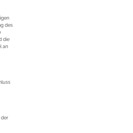
rigen
ng des
e
d die
l an
hluss
 der