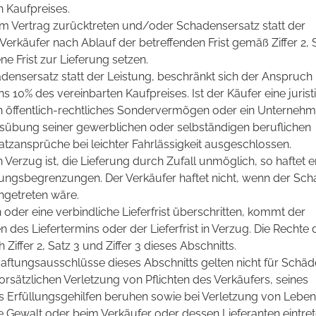
n Kaufpreises.
om Vertrag zurücktreten und/oder Schadensersatz statt der
erkäufer nach Ablauf der betreffenden Frist gemäß Ziffer 2, S
e Frist zur Lieferung setzen.
ensersatz statt der Leistung, beschränkt sich der Anspruch 
ns 10% des vereinbarten Kaufpreises. Ist der Käufer eine jurist
in öffentlich-rechtliches Sondervermögen oder ein Unternehm
usübung seiner gewerblichen oder selbständigen beruflichen
atzansprüche bei leichter Fahrlässigkeit ausgeschlossen.
Verzug ist, die Lieferung durch Zufall unmöglich, so haftet e
ungsbegrenzungen. Der Verkäufer haftet nicht, wenn der Sc
ingetreten wäre.
n oder eine verbindliche Lieferfrist überschritten, kommt der
n des Liefertermins oder der Lieferfrist in Verzug. Die Rechte 
iffer 2, Satz 3 und Ziffer 3 dieses Abschnitts.
tungsausschlüsse dieses Abschnitts gelten nicht für Schäde
orsätzlichen Verletzung von Pflichten des Verkäufers, seines
es Erfüllungsgehilfen beruhen sowie bei Verletzung von Leben
e Gewalt oder beim Verkäufer oder dessen Lieferanten eintre