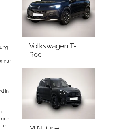
Volkswagen T-
rung
Roc
r nur
nd in
u
pruch
fers
MINI One