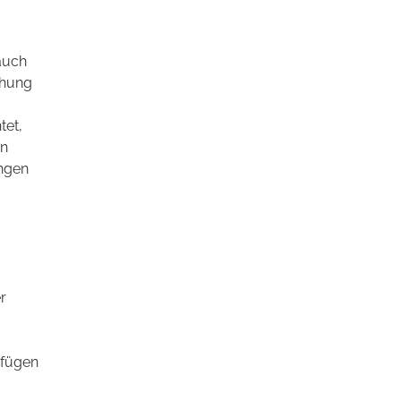
auch
ehung
tet,
en
ungen
r
rfügen