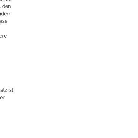
, den
ndern
iese
ere
tz ist
er