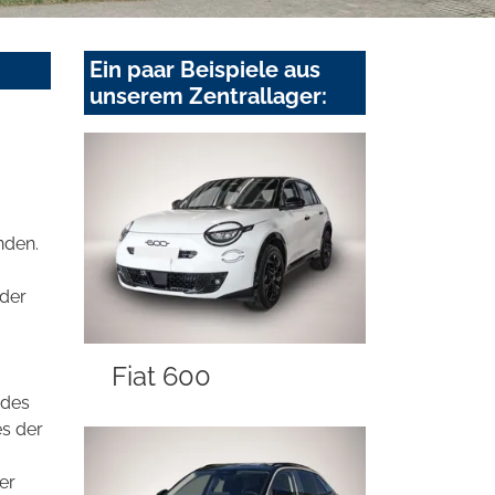
Ein paar Beispiele aus
unserem Zentrallager:
nden.
oder
Fiat 600
 des
es der
er