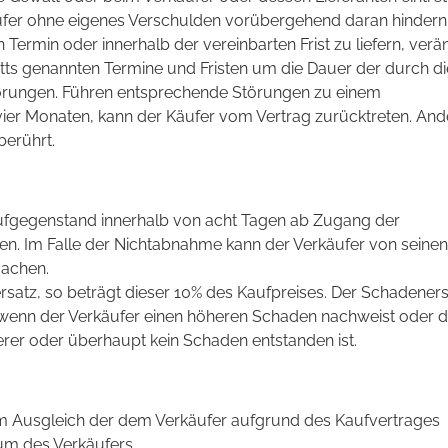
ufer ohne eigenes Verschulden vorübergehend daran hindern
ermin oder innerhalb der vereinbarten Frist zu liefern, verä
hnitts genannten Termine und Fristen um die Dauer der durch d
örungen. Führen entsprechende Störungen zu einem
ier Monaten, kann der Käufer vom Vertrag zurücktreten. And
berührt.
Kaufgegenstand innerhalb von acht Tagen ab Zugang der
n. Im Falle der Nichtabnahme kann der Verkäufer von seinen
machen.
satz, so beträgt dieser 10% des Kaufpreises. Der Schadenersa
 wenn der Verkäufer einen höheren Schaden nachweist oder d
erer oder überhaupt kein Schaden entstanden ist.
um Ausgleich der dem Verkäufer aufgrund des Kaufvertrages
m des Verkäufers.