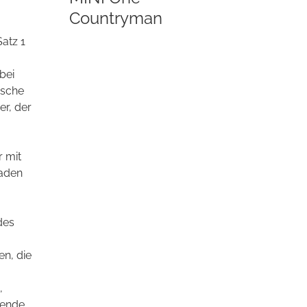
Countryman
atz 1
bei
ische
er, der
r mit
haden
des
n, die
,
tende