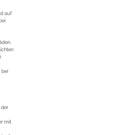
d auf
bei
äden.
lichten
i
 bei
 der
r mit