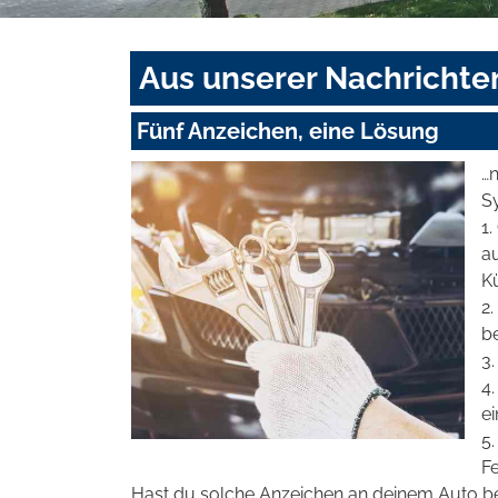
Aus unserer Nachrichte
Fünf Anzeichen, eine Lösung
…
S
1
a
K
2.
b
3
4.
ei
5.
F
Hast du solche Anzeichen an deinem Auto b