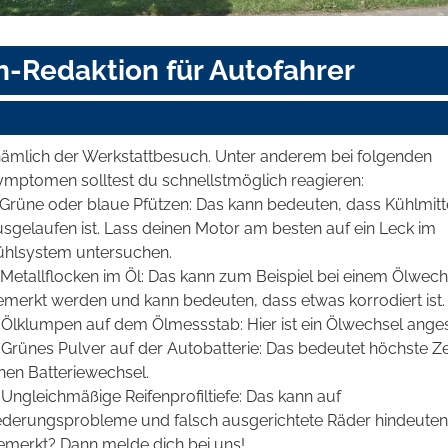
n-Redaktion für Autofahrer
nämlich der Werkstattbesuch. Unter anderem bei folgenden
ymptomen solltest du schnellstmöglich reagieren:
. Grüne oder blaue Pfützen: Das kann bedeuten, dass Kühlmitt
usgelaufen ist. Lass deinen Motor am besten auf ein Leck im
ühlsystem untersuchen.
 Metallflocken im Öl: Das kann zum Beispiel bei einem Ölwech
emerkt werden und kann bedeuten, dass etwas korrodiert ist.
. Ölklumpen auf dem Ölmessstab: Hier ist ein Ölwechsel ange
 Grünes Pulver auf der Autobatterie: Das bedeutet höchste Zei
nen Batteriewechsel.
 Ungleichmäßige Reifenprofiltiefe: Das kann auf
ederungsprobleme und falsch ausgerichtete Räder hindeuten
emerkt? Dann melde dich bei uns!