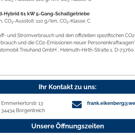
2
2
ld-Hybrid 61 kW 5-Gang-Schaltgetriebe
km, CO
-Ausstoß: 110 g/km, CO
-Klasse: C
2
2
stoff- und Stromverbrauch und den offiziellen spezifischen 
verbrauch und die CO2-Emissionen neuer Personenkraftwagen
omobil Treuhand GmbH , Helmuth-Hirth-Straße 1, D-73760 Ostf
Ihr Kontakt zu uns:
Emmerkertorstr. 13
frank.eikenberg@we
34434 Borgentreich
Unsere Öffnungszeiten