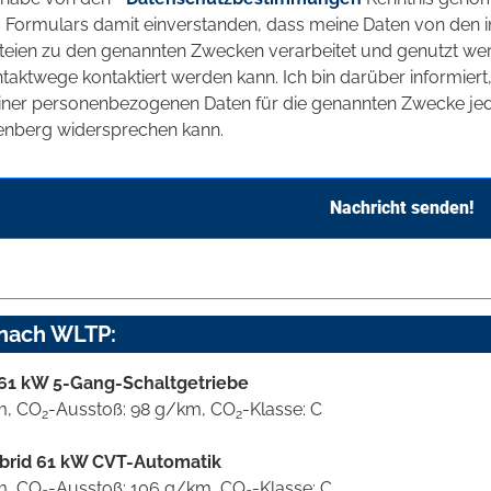
 Formulars damit einverstanden, dass meine Daten von den
teien zu den genannten Zwecken verarbeitet und genutzt we
taktwege kontaktiert werden kann. Ich bin darüber informier
ner personenbezogenen Daten für die genannten Zwecke jede
enberg widersprechen kann.
Nachricht senden!
 nach WLTP:
d 61 kW 5-Gang-Schaltgetriebe
km, CO
-Ausstoß: 98 g/km, CO
-Klasse: C
2
2
ybrid 61 kW CVT-Automatik
km, CO
-Ausstoß: 106 g/km, CO
-Klasse: C