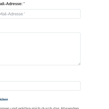
ail-Adresse: *
licken
men und erkläre mich durch das Absenden