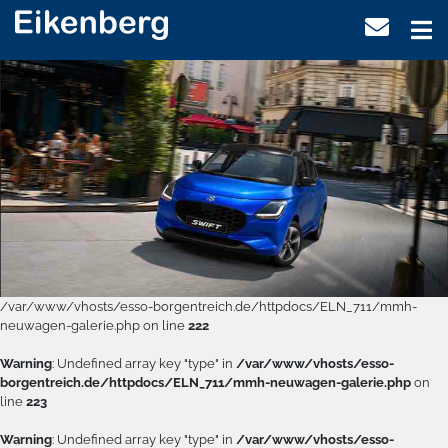
/var/www/vhosts/esso-borgentreich.de/httpdocs/ELN_711/mmh-
neuwagen-galerie.php on line
222
Warning
: Undefined array key "type" in
/var/www/vhosts/esso-
borgentreich.de/httpdocs/ELN_711/mmh-neuwagen-galerie.php
on
line
223
Warning
: Undefined array key "type" in
/var/www/vhosts/esso-