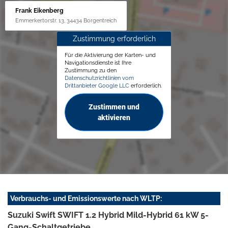
Frank Eikenberg
Emmerkertorstr. 13, 34434 Borgentreich
Zustimmung erforderlich
Für die Aktivierung der Karten- und
Navigationsdienste ist Ihre
Zustimmung zu den
Datenschutzrichtlinien vom
Drittanbieter Google LLC
erforderlich.
Zustimmen und
aktivieren
Verbrauchs- und Emissionswerte nach WLTP:
Suzuki Swift SWIFT 1.2 Hybrid Mild-Hybrid 61 kW 5-
Gang-Schaltgetriebe