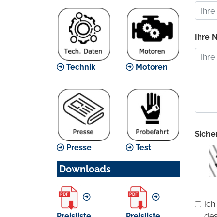
Ihre N
Technik
Motoren
Sicher
Presse
Test
Downloads
Ich
Preisliste
Preisliste
des