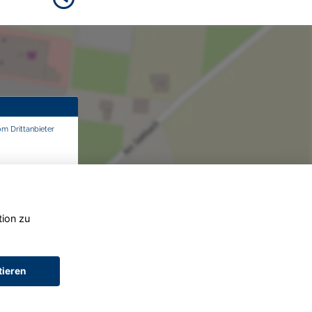
om Drittanbieter
tion zu
tieren
AGB (Service)
AGB (Teile)
AGB (Gebrauchtwagen)
Widerruf