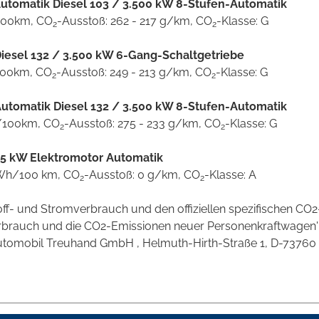
utomatik Diesel 103 / 3.500 kW 8-Stufen-Automatik
l/100km, CO
-Ausstoß: 262 - 217 g/km, CO
-Klasse: G
2
2
iesel 132 / 3.500 kW 6-Gang-Schaltgetriebe
/100km, CO
-Ausstoß: 249 - 213 g/km, CO
-Klasse: G
2
2
utomatik Diesel 132 / 3.500 kW 8-Stufen-Automatik
 l/100km, CO
-Ausstoß: 275 - 233 g/km, CO
-Klasse: G
2
2
5 kW Elektromotor Automatik
 kWh/100 km, CO
-Ausstoß: 0 g/km, CO
-Klasse: A
2
2
stoff- und Stromverbrauch und den offiziellen spezifischen 
verbrauch und die CO2-Emissionen neuer Personenkraftwagen
omobil Treuhand GmbH , Helmuth-Hirth-Straße 1, D-73760 Ostf