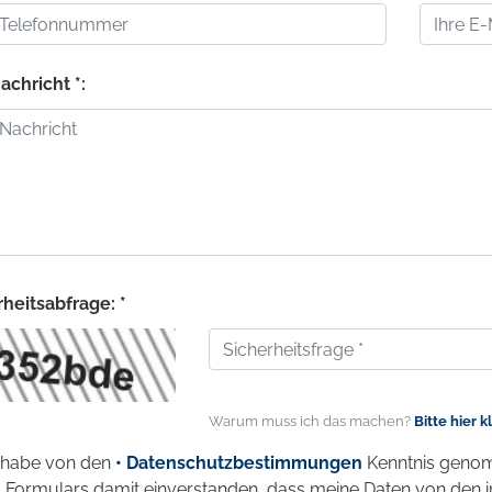
achricht *:
heitsabfrage: *
Warum muss ich das machen?
Bitte hier k
 habe von den
• Datenschutzbestimmungen
Kenntnis genom
 Formulars damit einverstanden, dass meine Daten von den