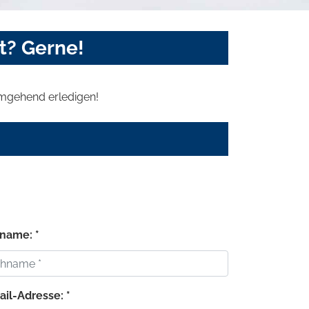
t? Gerne!
 umgehend erledigen!
name: *
ail-Adresse: *