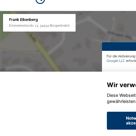
Frank Eikenberg
Emmerkertorstr. 13, 34434 Borgentreich
Für die Aktivierun
Google LLC
erforde
Wir verw
Diese Webseit
gewährleisten
Notw
akze
© konjunkturmotor.de GmbH 2020 - 2026