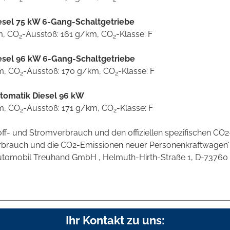
esel 75 kW 6-Gang-Schaltgetriebe
m, CO
-Ausstoß: 161 g/km, CO
-Klasse: F
2
2
esel 96 kW 6-Gang-Schaltgetriebe
km, CO
-Ausstoß: 170 g/km, CO
-Klasse: F
2
2
tomatik Diesel 96 kW
km, CO
-Ausstoß: 171 g/km, CO
-Klasse: F
2
2
stoff- und Stromverbrauch und den offiziellen spezifischen 
verbrauch und die CO2-Emissionen neuer Personenkraftwagen
omobil Treuhand GmbH , Helmuth-Hirth-Straße 1, D-73760 Ostf
Ihr Kontakt zu uns: