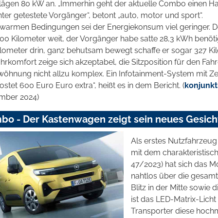
lägen 80 kW an. „Immerhin geht der aktuelle Combo einen Ha
ter getestete Vorgänger“, betont „auto, motor und sport“.
 warmen Bedingungen sei der Energiekonsum viel geringer. D
0 Kilometer weit, der Vorgänger habe satte 28,3 kWh benötig
lometer drin, ganz behutsam bewegt schaffe er sogar 327 Kil
hrkomfort zeige sich akzeptabel, die Sitzposition für den Fah
öhnung nicht allzu komplex. Ein Infotainment-System mit Ze
ostet 600 Euro Euro extra“, heißt es in dem Bericht. (
konjunkt
mber 2024)
bo - Der Kastenwagen zeigt sein neues Gesich
Als erstes Nutzfahrzeug
mit dem charakteristisc
47/2023) hat sich das Mo
nahtlos über die gesamt
Blitz in der Mitte sowie 
ist das LED-Matrix-Licht
Transporter diese hochm