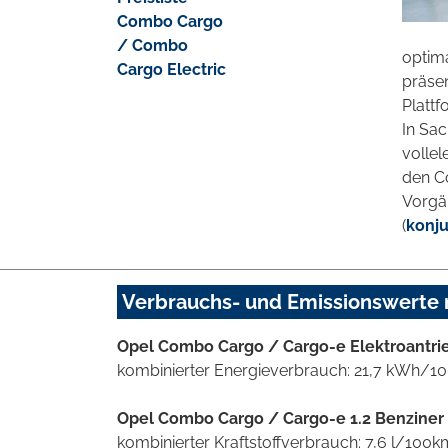
Combo Cargo
/ Combo
optima
Cargo Electric
präsen
Plattf
In Sa
vollel
den Co
Vorgä
(
konj
Verbrauchs- und Emissionswerte
Opel Combo Cargo / Cargo-e Elektroantrie
kombinierter Energieverbrauch: 21,7 kWh/1
Opel Combo Cargo / Cargo-e 1.2 Benziner
kombinierter Kraftstoffverbrauch: 7,6 l/100