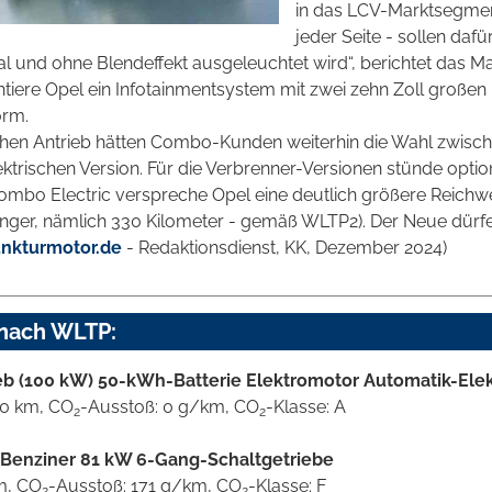
in das LCV-Marktsegmen
jeder Seite - sollen dafü
l und ohne Blendeffekt ausgeleuchtet wird“, berichtet das M
tiere Opel ein Infotainmentsystem mit zwei zehn Zoll großen
orm.
chen Antrieb hätten Combo-Kunden weiterhin die Wahl zwisc
ektrischen Version. Für die Verbrenner-Versionen stünde opti
mbo Electric verspreche Opel eine deutlich größere Reichwe
nger, nämlich 330 Kilometer - gemäß WLTP2). Der Neue dürfe
unkturmotor.de
- Redaktionsdienst, KK, Dezember 2024)
 nach WLTP:
b (100 kW) 50-kWh-Batterie Elektromotor Automatik-Elek
00 km, CO
-Ausstoß: 0 g/km, CO
-Klasse: A
2
2
 Benziner 81 kW 6-Gang-Schaltgetriebe
km, CO
-Ausstoß: 171 g/km, CO
-Klasse: F
2
2