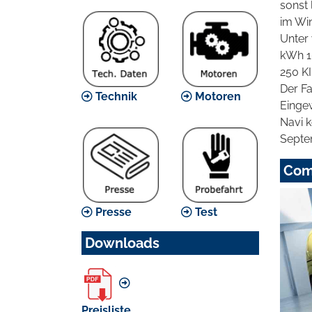
sonst 
im Win
Unter
kWh 10
250 KI
Der Fa
Technik
Motoren
Eingew
Navi k
Septe
Com
Presse
Test
Downloads
Preisliste