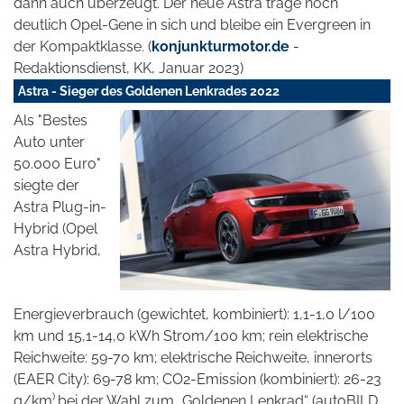
dann auch überzeugt. Der neue Astra trage noch
deutlich Opel-Gene in sich und bleibe ein Evergreen in
der Kompaktklasse. (
konjunkturmotor.de
-
Redaktionsdienst, KK, Januar 2023)
Astra - Sieger des Goldenen Lenkrades 2022
Als "Bestes
Auto unter
50.000 Euro"
siegte der
Astra Plug-in-
Hybrid (Opel
Astra Hybrid,
Energieverbrauch (gewichtet, kombiniert): 1,1-1,0 l/100
km und 15,1-14,0 kWh Strom/100 km; rein elektrische
Reichweite: 59-70 km; elektrische Reichweite, innerorts
(EAER City): 69-78 km; CO2-Emission (kombiniert): 26-23
)
g/km
bei der Wahl zum „Goldenen Lenkrad“ (autoBILD,