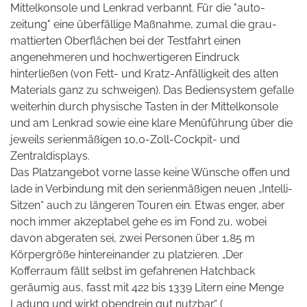
Mittelkonsole und Lenkrad verbannt. Für die "auto-
zeitung" eine überfällige Maßnahme, zumal die grau-
mattierten Oberflächen bei der Testfahrt einen
angenehmeren und hochwertigeren Eindruck
hinterließen (von Fett- und Kratz-Anfälligkeit des alten
Materials ganz zu schweigen). Das Bediensystem gefalle
weiterhin durch physische Tasten in der Mittelkonsole
und am Lenkrad sowie eine klare Menüführung über die
jeweils serienmäßigen 10,0-Zoll-Cockpit- und
Zentraldisplays.
Das Platzangebot vorne lasse keine Wünsche offen und
lade in Verbindung mit den serienmäßigen neuen „Intelli-
Sitzen“ auch zu längeren Touren ein. Etwas enger, aber
noch immer akzeptabel gehe es im Fond zu, wobei
davon abgeraten sei, zwei Personen über 1,85 m
Körpergröße hintereinander zu platzieren. „Der
Kofferraum fällt selbst im gefahrenen Hatchback
geräumig aus, fasst mit 422 bis 1339 Litern eine Menge
Ladung und wirkt obendrein gut nutzbar.“ (