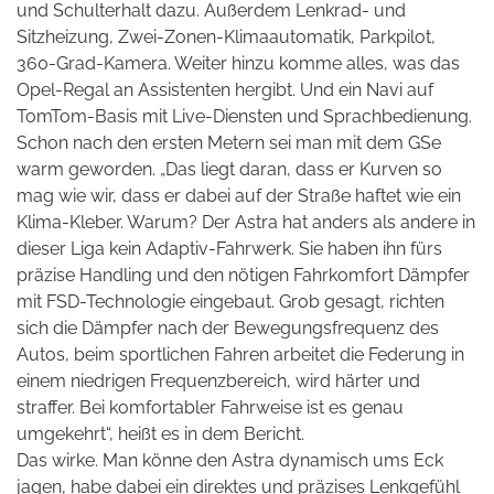
und Schulterhalt dazu. Außerdem Lenkrad- und
Sitzheizung, Zwei-Zonen-Klimaautomatik, Parkpilot,
360-Grad-Kamera. Weiter hinzu komme alles, was das
Opel-Regal an Assistenten hergibt. Und ein Navi auf
TomTom-Basis mit Live-Diensten und Sprachbedienung.
Schon nach den ersten Metern sei man mit dem GSe
warm geworden. „Das liegt daran, dass er Kurven so
mag wie wir, dass er dabei auf der Straße haftet wie ein
Klima-Kleber. Warum? Der Astra hat anders als andere in
dieser Liga kein Adaptiv-Fahrwerk. Sie haben ihn fürs
präzise Handling und den nötigen Fahrkomfort Dämpfer
mit FSD-Technologie eingebaut. Grob gesagt, richten
sich die Dämpfer nach der Bewegungsfrequenz des
Autos, beim sportlichen Fahren arbeitet die Federung in
einem niedrigen Frequenzbereich, wird härter und
straffer. Bei komfortabler Fahrweise ist es genau
umgekehrt“, heißt es in dem Bericht.
Das wirke. Man könne den Astra dynamisch ums Eck
jagen, habe dabei ein direktes und präzises Lenkgefühl