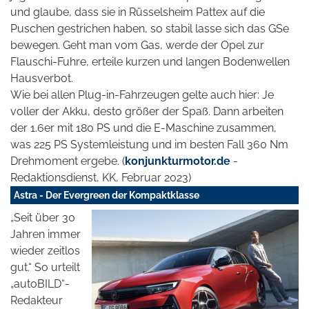
und glaube, dass sie in Rüsselsheim Pattex auf die
Puschen gestrichen haben, so stabil lasse sich das GSe
bewegen. Geht man vom Gas, werde der Opel zur
Flauschi-Fuhre, erteile kurzen und langen Bodenwellen
Hausverbot.
Wie bei allen Plug-in-Fahrzeugen gelte auch hier: Je
voller der Akku, desto größer der Spaß. Dann arbeiten
der 1.6er mit 180 PS und die E-Maschine zusammen,
was 225 PS Systemleistung und im
besten Fall 360 Nm
Drehmoment ergebe. (
konjunkturmotor.de
-
Redaktionsdienst, KK, Februar 2023)
Astra - Der Evergreen der Kompaktklasse
„Seit über 30
Jahren immer
wieder zeitlos
gut.“ So urteilt
„autoBILD“-
Redakteur