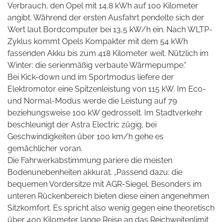
Verbrauch, den Opel mit 14,8 kWh auf 100 Kilometer
angibt. Während der ersten Ausfahrt pendelte sich der
Wert laut Bordcomputer bei 13,5 kW/h ein. Nach WLTP-
Zyklus kommt Opels Kompakter mit dem 54 kWh
fassenden Akku bis zum 418 Kilometer weit. Nützlich im
Winter: die serienmäßig verbaute Wärmepumpe.“
Bei Kick-down und im Sportmodus liefere der
Elektromotor eine Spitzenleistung von 115 kW. Im Eco-
und Normal-Modus werde die Leistung auf 79
beziehungsweise 100 kW gedrosselt. Im Stadtverkehr
beschleunigt der Astra Electric zügig, bei
Geschwindigkeiten über 100 km/h gehe es
gemächlicher voran.
Die Fahrwerkabstimmung pariere die meisten
Bodenunebenheiten akkurat. „Passend dazu: die
bequemen Vordersitze mit AGR-Siegel. Besonders im
unteren Rückenbereich bieten diese einen angenehmen
Sitzkomfort. Es spricht also wenig gegen eine theoretisch
über 400 Kilometer lange Reise an das Reichweitenlimit