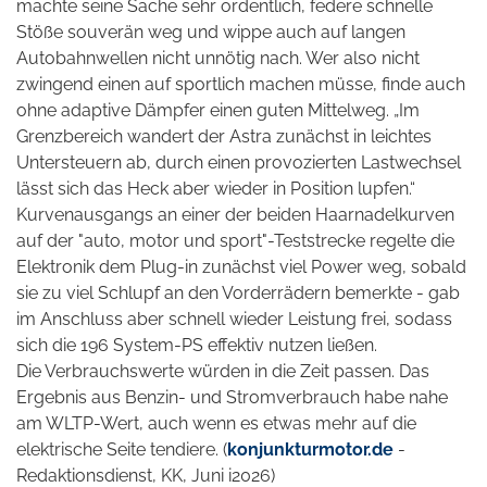
machte seine Sache sehr ordentlich, federe schnelle
Stöße souverän weg und wippe auch auf langen
Autobahnwellen nicht unnötig nach. Wer
also nicht
zwingend einen auf sportlich machen müsse, finde auch
ohne adaptive Dämpfer einen guten Mittelweg. „Im
Grenzbereich wandert der Astra zunächst in leichtes
Untersteuern ab, durch einen provozierten Lastwechsel
lässt sich das Heck aber wieder in Position lupfen.“
Kurvenausgangs an einer der beiden Haarnadelkurven
auf der "auto, motor und sport"-Teststrecke regelte die
Elektronik dem Plug-in zunächst viel Power weg, sobald
sie zu viel Schlupf an den Vorderrädern bemerkte - gab
im Anschluss aber schnell wieder Leistung frei, sodass
sich die 196 System-PS effektiv nutzen ließen.
Die Verbrauchswerte würden in die Zeit passen. Das
Ergebnis aus Benzin- und Stromverbrauch habe nahe
am WLTP-Wert, auch wenn es etwas mehr auf die
elektrische Seite tendiere. (
konjunkturmotor.de
-
Redaktionsdienst, KK, Juni i2026)