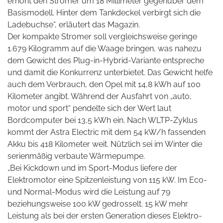
erhöht den Stromer um 18 Millimeter gegenüber dem
Basismodell. Hinter dem Tankdeckel verbirgt sich die
Ladebuchse“, erläutert das Magazin.
Der kompakte Stromer soll vergleichsweise geringe
1.679 Kilogramm auf die Waage bringen, was nahezu
dem Gewicht des Plug-in-Hybrid-Variante entspreche
und damit die Konkurrenz unterbietet. Das Gewicht helfe
auch dem Verbrauch, den Opel mit 14,8 kWh auf 100
Kilometer angibt. Während der Ausfahrt von „auto,
motor und sport“ pendelte sich der Wert laut
Bordcomputer bei 13,5 kWh ein. Nach WLTP-Zyklus
kommt der Astra Electric mit dem 54 kW/h fassenden
Akku bis 418 Kilometer weit. Nützlich sei im Winter die
serienmäßig verbaute Wärmepumpe.
„Bei Kickdown und im Sport-Modus liefere der
Elektromotor eine Spitzenleistung von 115 kW. Im Eco-
und Normal-Modus wird die Leistung auf 79
beziehungsweise 100 kW gedrosselt. 15 kW mehr
Leistung als bei der ersten Generation dieses Elektro-