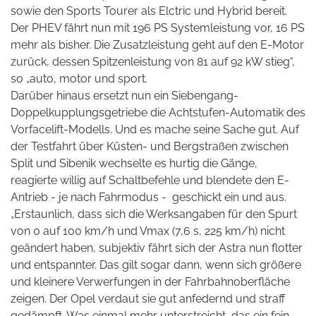
sowie den Sports Tourer als Elctric und Hybrid bereit.
Der PHEV fährt nun mit 196 PS Systemleistung vor, 16 PS
mehr als bisher. Die Zusatzleistung geht auf den E-Motor
zurück, dessen Spitzenleistung von 81 auf 92 kW stieg“,
so „auto, motor und sport.
Darüber hinaus ersetzt nun ein Siebengang-
Doppelkupplungsgetriebe die Achtstufen-Automatik des
Vorfacelift-Modells. Und es mache seine Sache gut. Auf
der Testfahrt über Küsten- und Bergstraßen zwischen
Split und Sibenik wechselte es hurtig die Gänge,
reagierte willig auf Schaltbefehle und blendete den E-
Antrieb - je nach Fahrmodus -
geschickt ein und aus.
„Erstaunlich, dass sich die Werksangaben für den Spurt
von 0 auf 100 km/h und Vmax (7,6 s, 225 km/h) nicht
geändert haben, subjektiv fährt sich der Astra nun flotter
und entspannter. Das gilt sogar dann, wenn sich größere
und kleinere Verwerfungen in der Fahrbahnoberfläche
zeigen. Der Opel verdaut sie gut anfedernd und straff
gedämpft. Was einmal mehr unterstreicht, das ein fein