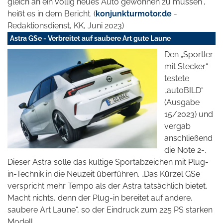
gleich an ein völlig neues Auto gewöhnen zu müssen“,
heißt es in dem Bericht. (
konjunkturmotor.de
-
Redaktionsdienst, KK, Juni 2023)
Astra GSe - Verbreitet auf saubere Art gute Laune
Den „Sportler
mit Stecker“
testete
„autoBILD“
(Ausgabe
15/2023) und
vergab
anschließend
die Note 2-.
Dieser Astra solle das kultige Sportabzeichen mit Plug-
in-Technik in die Neuzeit überführen. „Das Kürzel GSe
verspricht mehr Tempo als der Astra tatsächlich bietet.
Macht nichts, denn der Plug-in bereitet auf andere,
saubere Art Laune“, so der Eindruck zum 225 PS starken
Modell.