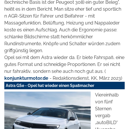
(technische Basis
ist der Peugeot 308) ein guter Beleg",
heißt es in dem Bericht. Man sitze eher tief und sportlich
n AGR-Sitzen für Fahrer und Beifahrer - mit
Massagefunktion, Belüftung, Heizung und Nappaleder
koste es einen Aufschlag. Auch die Ergonomie passe:
schlanke Bildschirme statt herkömmlicher
Rundinstrumente, Knöpfe und Schalter würden zudem
griffgünstig liegen.
Opel sei mit dem Astra wieder da. Er biete Fahrspaß, eine
gutes Format und schneidige Proportionen. Er sei nicht
nur fahraktiv, sondern sehe auch noch gut aus. (
konjunkturmotor.de
- Redaktionsdienst, KK, März 2023)
Astra GSe - Opel hat wieder einen Spaßmacher
Viereinhalb
von fünf
Sternen
vergab
„autoBILD“