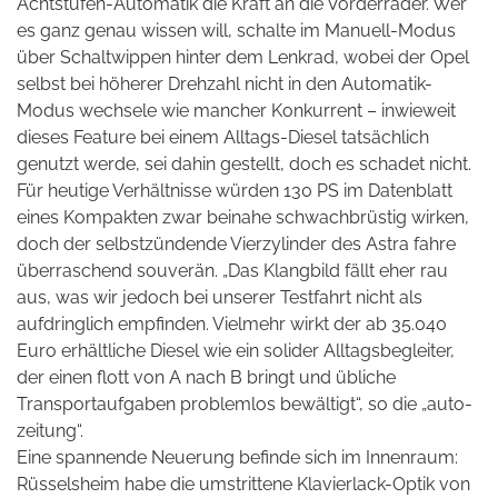
Achtstufen-Automatik die Kraft an die Vorderräder. Wer
es ganz genau wissen will, schalte im Manuell-Modus
über Schaltwippen hinter dem Lenkrad, wobei der Opel
selbst bei höherer Drehzahl nicht in den Automatik-
Modus wechsele wie mancher Konkurrent – inwieweit
dieses Feature bei einem Alltags-Diesel tatsächlich
genutzt werde, sei dahin gestellt, doch es schadet nicht.
Für heutige Verhältnisse würden 130 PS im Datenblatt
eines Kompakten zwar beinahe schwachbrüstig wirken,
doch der selbstzündende Vierzylinder des Astra fahre
überraschend souverän. „Das Klangbild fällt eher rau
aus, was wir jedoch bei unserer Testfahrt nicht als
aufdringlich empfinden. Vielmehr wirkt der ab 35.040
Euro erhältliche Diesel wie ein solider Alltagsbegleiter,
der einen flott von A nach B bringt und übliche
Transportaufgaben problemlos bewältigt“, so die „auto-
zeitung“.
Eine spannende Neuerung befinde sich im Innenraum:
Rüsselsheim habe die umstrittene Klavierlack-Optik von