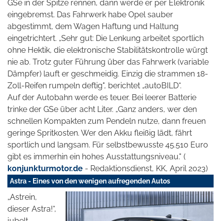
GSe in der Spitze rennen, dann werde er per Elektronik
eingebremst. Das Fahrwerk habe Opel sauber
abgestimmt, dem Wagen Haftung und Haltung
eingetrichtert. „Sehr gut: Die Lenkung arbeitet sportlich
ohne Hektik, die elektronische Stabilitätskontrolle würgt
nie ab. Trotz guter Führung über das Fahrwerk (variable
Dämpfer) lauft er geschmeidig. Einzig die strammen 18-
Zoll-Reifen rumpeln deftig", berichtet „autoBILD“.
Auf der Autobahn werde es teuer. Bei leerer Batterie
trinke der GSe über acht Liter. „Ganz anders, wer den
schnellen Kompakten zum Pendeln nutze, dann freuen
geringe Spritkosten. Wer den Akku fleißig lädt, fährt
sportlich und langsam. Für selbstbewusste 45.510 Euro
gibt es immerhin ein hohes Ausstattungsniveau." (
konjunkturmotor.de
- Redaktionsdienst, KK, April 2023)
Astra - Eines von den wenigen aufregenden Autos
„Astrein,
dieser Astra!“,
jubelt