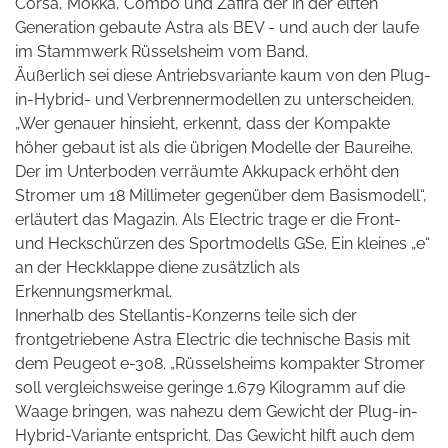
Corsa, Mokka, Combo und Zafira der in der elften
Generation gebaute Astra als BEV - und auch der laufe
im Stammwerk Rüsselsheim vom Band.
Äußerlich sei diese Antriebsvariante kaum von den Plug-
in-Hybrid- und Verbrennermodellen zu unterscheiden.
„Wer genauer hinsieht, erkennt, dass der Kompakte
höher gebaut ist als die übrigen Modelle der Baureihe.
Der im Unterboden verräumte Akkupack erhöht den
Stromer um 18 Millimeter gegenüber dem Basismodell“,
erläutert das Magazin. Als Electric trage er die Front-
und Heckschürzen des Sportmodells GSe. Ein kleines „e“
an der Heckklappe diene zusätzlich als
Erkennungsmerkmal.
Innerhalb des Stellantis-Konzerns teile sich der
frontgetriebene Astra Electric die technische Basis mit
dem Peugeot e-308. „Rüsselsheims kompakter Stromer
soll vergleichsweise geringe 1.679 Kilogramm auf die
Waage bringen, was nahezu dem Gewicht der Plug-in-
Hybrid-Variante entspricht. Das Gewicht
hilft auch dem