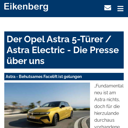
Der Opel Astra 5-Türer /
Astra Electric - Die Presse
über uns
Astra - Behutsames Facelift ist gelungen
„Fundamental
neu ist am
Astra nichts,
doch für die
hierzulande
durchaus
vorhandene