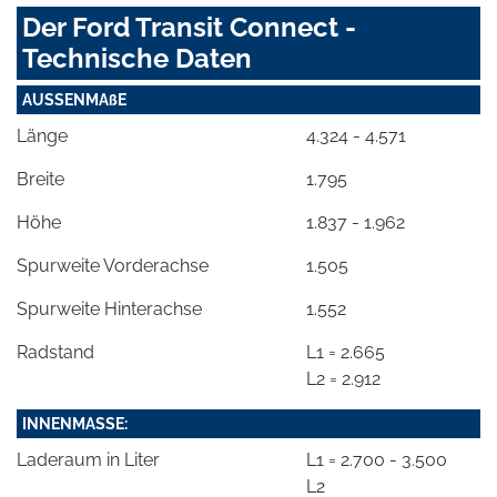
Der Ford Transit Connect -
Technische Daten
AUSSENMAßE
Länge
4.324 - 4.571
Breite
1.795
Höhe
1.837 - 1.962
Spurweite Vorderachse
1.505
Spurweite Hinterachse
1.552
Radstand
L1 = 2.665
L2 = 2.912
INNENMASSE:
Laderaum in Liter
L1 = 2.700 - 3.500
L2