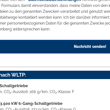
 Formulars damit einverstanden, dass meine Daten von den
teien zu den genannten Zwecken verarbeitet und genutzt we
taktwege kontaktiert werden kann. Ich bin darüber informier
ner personenbezogenen Daten für die genannten Zwecke jede
enberg widersprechen kann.
Nachricht senden!
 nach WLTP:
-Schaltgetriebe
km, CO
-Ausstoß: 166 g/km, CO
-Klasse: F
2
2
0 - 3.500 kW 6-Gang-Schaltgetriebe
0km, CO
-Ausstoß: 272 g/km, CO
-Klasse: G