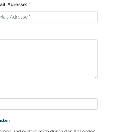
ail-Adresse: *
licken
men und erkläre mich durch das Absenden