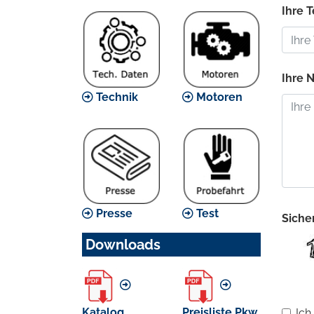
Ihre 
Ihre N
Technik
Motoren
Presse
Test
Sicher
Downloads
Katalog
Preisliste Pkw
Ich