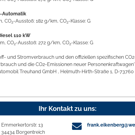
2
2
g-Automatik
km, CO
-Ausstoß: 182 g/km, CO
-Klasse: G
2
2
Diesel 110 kW
0km, CO
-Ausstoß: 272 g/km, CO
-Klasse: G
2
2
stoff- und Stromverbrauch und den offiziellen spezifischen 
verbrauch und die CO2-Emissionen neuer Personenkraftwagen
omobil Treuhand GmbH , Helmuth-Hirth-Straße 1, D-73760 Ostf
Ihr Kontakt zu uns:
Emmerkertorstr. 13
frank.eikenberg@we
34434 Borgentreich