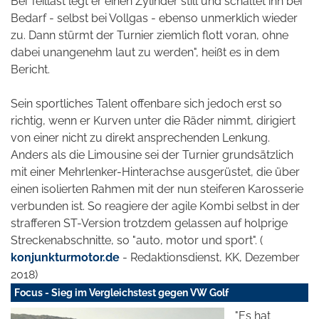
Bei Teillast legt er einen Zylinder still und schaltet ihn bei
Bedarf - selbst bei Vollgas - ebenso unmerklich wieder
zu. Dann stürmt der Turnier ziemlich flott voran, ohne
dabei unangenehm laut zu werden", heißt es in dem
Bericht.
Sein sportliches Talent offenbare sich jedoch erst so
richtig, wenn er Kurven unter die Räder nimmt, dirigiert
von einer nicht zu direkt ansprechenden Lenkung.
Anders als die Limousine sei der Turnier grundsätzlich
mit einer Mehrlenker-Hinterachse ausgerüstet, die über
einen isolierten Rahmen mit der nun steiferen Karosserie
verbunden ist. So reagiere der agile Kombi selbst in der
strafferen ST-Version trotzdem gelassen auf holprige
Streckenabschnitte, so "auto, motor und sport". (
konjunkturmotor.de
- Redaktionsdienst, KK, Dezember
2018)
Focus - Sieg im Vergleichstest gegen VW Golf
"Es hat