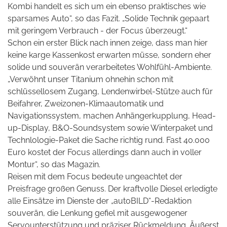
Kombi handelt es sich um ein ebenso praktisches wie
sparsames Auto“, so das Fazit. „Solide Technik gepaart
mit geringem Verbrauch - der Focus überzeugt.“
Schon ein erster Blick nach innen zeige, dass man hier
keine karge Kassenkost erwarten müsse, sondern eher
solide und souverän verarbeitetes Wohlfühl-Ambiente.
„Verwöhnt unser Titanium ohnehin schon mit
schlüssellosem Zugang, Lendenwirbel-Stütze auch für
Beifahrer, Zweizonen-Klimaautomatik und
Navigationssystem, machen Anhängerkupplung, Head-
up-Display, B&O-Soundsystem sowie Winterpaket und
Technlologie-Paket die Sache richtig rund. Fast 40.000
Euro kostet der Focus allerdings dann auch in voller
Montur“, so das Magazin.
Reisen mit dem Focus bedeute ungeachtet der
Preisfrage großen Genuss. Der kraftvolle Diesel erledigte
alle Einsätze im Dienste der „autoBILD“-Redaktion
souverän, die Lenkung gefiel mit ausgewogener
Servounterstützung und präziser Rückmeldung. Äußerst