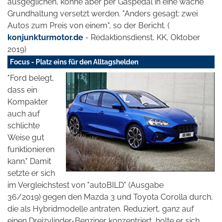
ausgeglichen, könne aber per Gaspedal in eine wache
Grundhaltung versetzt werden. "Anders gesagt: zwei
Autos zum Preis von einem", so der Bericht. (
konjunkturmotor.de
- Redaktionsdienst, KK, Oktober
2019)
Focus - Platz eins für den Alltagshelden
"Ford belegt,
dass ein
Kompakter
auch auf
schlichte
Weise gut
funktionieren
kann." Damit
setzte er sich
im Vergleichstest von "autoBILD" (Ausgabe
36/2019) gegen den Mazda 3 und Toyota Corolla durch,
die als Hybridmodelle antraten. Reduziert, ganz auf
einen Dreizylinder-Benziner konzentriert, holte er sich