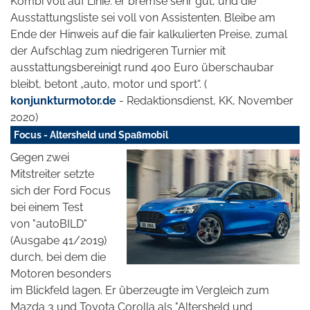
Kombi voll auf Linie: er bremse sehr gut, und die
Ausstattungsliste sei voll von Assistenten. Bleibe am
Ende der Hinweis auf die fair kalkulierten Preise, zumal
der Aufschlag zum niedrigeren Turnier mit
ausstattungsbereinigt rund 400 Euro überschaubar
bleibt, betont „auto, motor und sport“. (
konjunkturmotor.de
- Redaktionsdienst, KK, November
2020)
Focus - Altersheld und Spaßmobil
Gegen zwei
Mitstreiter setzte
sich der Ford Focus
bei einem Test
von "autoBILD"
(Ausgabe 41/2019)
durch, bei dem die
Motoren besonders
im Blickfeld lagen. Er überzeugte im Vergleich zum
Mazda 3 und Toyota Corolla als "Altersheld und