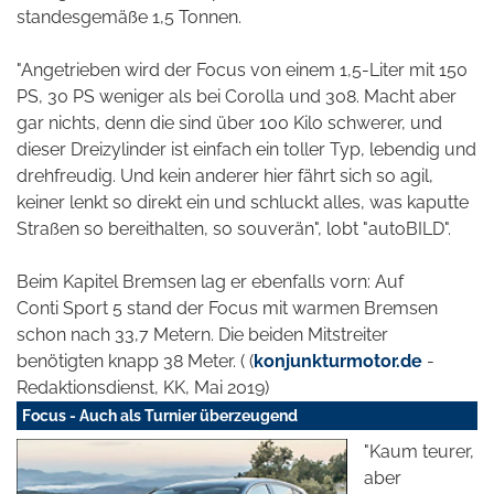
standesgemäße 1,5 Tonnen.
"Angetrieben wird der Focus von einem 1,5-Liter mit 150
PS, 30 PS weniger als bei Corolla und 308. Macht aber
gar nichts, denn die sind über 100 Kilo schwerer, und
dieser Dreizylinder ist einfach ein toller Typ, lebendig und
drehfreudig. Und kein anderer hier fährt sich so agil,
keiner lenkt so direkt ein und schluckt alles, was kaputte
Straßen so bereithalten, so souverän", lobt "autoBILD".
Beim Kapitel Bremsen lag er ebenfalls vorn: Auf
Conti Sport 5 stand der Focus mit warmen Bremsen
schon nach 33,7 Metern. Die beiden Mitstreiter
benötigten knapp 38 Meter. ( (
konjunkturmotor.de
-
Redaktionsdienst, KK, Mai 2019)
Focus - Auch als Turnier überzeugend
"Kaum teurer,
aber