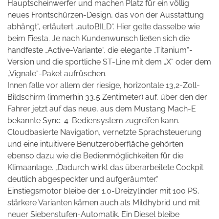
Hauptscheinwerfer und machen Platz für ein völlig
neues Frontschürzen-Design, das von der Ausstattung
abhängt“, erläutert „autoBILD“. Hier gelte dasselbe
wie
beim Fiesta. Je nach Kundenwunsch ließen sich die
handfeste „Active-Variante“, die elegante „Titanium“-
Version und die sportliche ST-Line mit dem „X“ oder dem
„Vignale“-Paket aufrüschen.
Innen falle vor allem der riesige, horizontale 13,2-Zoll-
Bildschirm (immerhin 33,5 Zentimeter) auf, über den der
Fahrer jetzt auf das neue, aus dem Mustang Mach-E
bekannte Sync-4-Bediensystem zugreifen kann.
Cloudbasierte Navigation, vernetzte Sprachsteuerung
und eine intuitivere Benutzeroberfläche
gehörten
ebenso dazu wie die Bedienmöglichkeiten für die
Klimaanlage. „Dadurch wirkt das überarbeitete Cockpit
deutlich abgespeckter und aufgeräumter.“
Einstiegsmotor bleibe der 1.0-Dreizylinder mit 100 PS,
stärkere Varianten kämen auch als Mildhybrid und mit
neuer Siebenstufen-Automatik. Ein Diesel bleibe