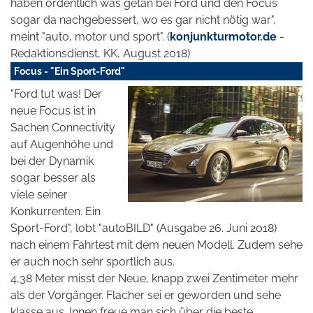
haben ordentlich was getan bei Ford und den Focus
sogar da nachgebessert, wo es gar nicht nötig war",
meint "auto, motor und sport". (
konjunkturmotor.de
-
Redaktionsdienst, KK, August 2018)
Focus - "Ein Sport-Ford"
"Ford tut was! Der
neue Focus ist in
Sachen Connectivity
auf Augenhöhe und
bei der Dynamik
sogar besser als
viele seiner
Konkurrenten. Ein
Sport-Ford", lobt "autoBILD" (Ausgabe 26. Juni 2018)
nach einem Fahrtest mit dem neuen Modell. Zudem sehe
er auch noch sehr sportlich aus.
4,38 Meter misst der Neue, knapp zwei Zentimeter mehr
als der Vorgänger. Flacher sei er geworden und sehe
klasse aus. Innen freue man sich über die beste