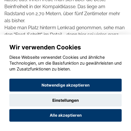
Beinfreiheit in der Kompaktklasse. Das liege am
Radstand von 2,70 Metern, über fünf Zentimeter mehr
als bisher.
Habe man Platz hinterm Lenkrad genommen, sehe man
den "Ford-Schritt" im Detail - denn hier sei vieles ganz
"Ford-züglich". Zum Beispiel die Türablagen: mit Filz
Wir verwenden Cookies
ausgekleidet, damit nichts klappere. Oder die neue
Mittelkonsole samt Handy-Ablage zum induktiven
Diese Webseite verwendet Cookies und ähnliche
Laden: Gummierte Matten würden verhindern, dass was
Technologien, um die Basisfunktion zu gewährleisten und
um Zusatzfunktionen zu bieten.
herumklödere. "In der Ablage neben der elektrischen
Parkbremse haben sie sogar den variablen
Getränkehalter eingebaut, zwei Querverstrebungen
Notwendige akzeptieren
lassen sich passgenau verstellen. Machst du die Türen
auf, fährt eine Gummilippe aus, die als Türkantenschutz
Einstellungen
Kratzer verhindern soll", heißt es in dem Bericht. Lob gab
es auch für den Navi-Bildschirm, der sich weit oben in
Alle akzeptieren
Sichthöhe befindet.