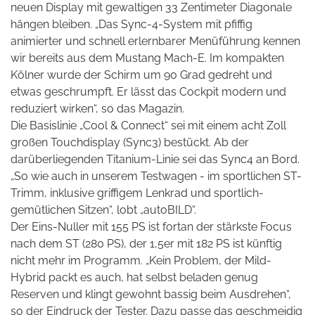
neuen Display mit gewaltigen 33 Zentimeter Diagonale
hängen bleiben. „Das Sync-4-System mit pfiffig
animierter und schnell erlernbarer Menüführung kennen
wir bereits aus dem Mustang Mach-E. Im kompakten
Kölner wurde der Schirm um 90 Grad gedreht und
etwas geschrumpft. Er lässt das Cockpit modern und
reduziert wirken“, so das Magazin.
Die Basislinie „Cool & Connect“ sei mit einem acht Zoll
großen Touchdisplay (Sync3) bestückt. Ab der
darüberliegenden Titanium-Linie sei das Sync4 an Bord.
„So wie auch in unserem Testwagen - im sportlichen ST-
Trimm, inklusive griffigem Lenkrad und sportlich-
gemütlichen Sitzen“, lobt „autoBILD“.
Der Eins-Nuller mit 155 PS ist fortan der stärkste Focus
nach dem ST (280 PS), der 1,5er mit 182 PS ist künftig
nicht mehr im Programm. „Kein Problem, der Mild-
Hybrid packt es auch, hat selbst beladen genug
Reserven und klingt gewohnt bassig beim Ausdrehen“,
so der Eindruck der Tester. Dazu passe das geschmeidig