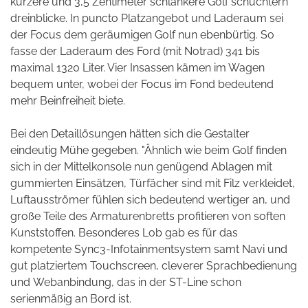
kürzere und 3,5 Zentimeter schlankere Golf schüchtern
dreinblicke. In puncto Platzangebot und Laderaum sei
der Focus dem geräumigen Golf nun ebenbürtig. So
fasse der Laderaum des Ford (mit Notrad) 341 bis
maximal 1320 Liter. Vier Insassen kämen im Wagen
bequem unter, wobei der Focus im Fond bedeutend
mehr Beinfreiheit biete.
Bei den Detaillösungen hätten sich die Gestalter
eindeutig Mühe gegeben. "Ähnlich wie beim Golf finden
sich in der Mittelkonsole nun genügend Ablagen mit
gummierten Einsätzen, Türfächer sind mit Filz verkleidet,
Luftausströmer fühlen sich bedeutend wertiger an, und
große Teile des Armaturenbretts profitieren von soften
Kunststoffen. Besonderes Lob gab es für das
kompetente Sync3-Infotainmentsystem samt Navi und
gut platziertem Touchscreen, cleverer Sprachbedienung
und Webanbindung, das in der ST-Line schon
serienmäßig an Bord ist.