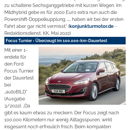
zu schaltene Sechsganggetriebe mit kurzen Wegen. Im
Mildhybrid gebe es für 2000 Euro extra nun auch die
Powershift-Doppelkupplung. „… haben wir bei der ersten
Fahrt aber gar nicht vermisst.“ (
konjunkturmotor.de
-
Redaktionsdienst, KK, Mai 2022)
Focus Turnier - Überzeugt im 100.000-km-Dauertest
Mit einer 1-
endete für
den Ford
Focus Turnier
der Dauertest
bei
„autoBILD“
(Ausgabe
3/2022). „Da
gibt es kaum etwas zu meckern. Der Focus zeigt nach
100.000 Kilometern nur wenig Alltagsspuren, wirkt
insgesamt noch erfreulich frisch. Beim kompakten