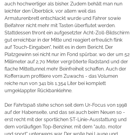
auch hochwertiger als bisher. Zudem behält man nun
leichter den Überblick, vor allem weil das
Armaturenbrett entschlackt wurde und Fahrer sowie
Beifahrer nicht mehr mit Tasten überflutet werden.
Stattdessen thront ein aufgesetzter Acht-Zoll-Bildschirm
gut erreichbar in der Mitte und reagiert erfreulich flink
auf Touch-Eingaben", heißt es in dem Bericht. Der
Platzgewinn sei nicht nur im Fond spürbar, wo der um 52
Millimeter auf 2,70 Meter vergrößerte Radstand und der
flache Mitteltunnel mehr Beinfreiheit schaffen. Auch der
Kofferraum profitiere vom Zuwachs - das Volumen
reiche nun von 341 bis 1.354 Liter bei komplett
umgeklappter Rückbanklehne.
Der Fahrtspaß stehe schon seit dem Ur-Focus von 1998
auf der Habenseite, und das sei auch beim Neuen so -
erst recht mit der sportlichen ST-Linie-Ausstattung und
dem vorläufigen Top-Benziner, mit dem "auto, motor
und sport" unterwegs war. Der wolle bei Laune und