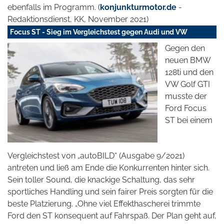
ebenfalls im Programm. (
konjunkturmotor.de
-
Redaktionsdienst, KK, November 2021)
Focus ST - Sieg im Vergleichstest gegen Audi und VW
Gegen den
neuen BMW
128ti und den
VW Golf GTI
musste der
Ford Focus
ST bei einem
Vergleichstest von „autoBILD“ (Ausgabe 9/2021)
antreten und ließ am Ende die Konkurrenten hinter sich.
Sein toller Sound, die knackige Schaltung, das sehr
sportliches Handling und sein
fairer Preis sorgten für die
beste Platzierung. „Ohne viel Effekthascherei trimmte
Ford den ST konsequent auf Fahrspaß. Der Plan geht auf,