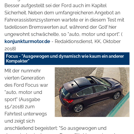
Besser aufgestellt sei der Ford auch im Kapitel
Sicherheit. Neben dem umfangreicheren Angebot an
Fahrerassistenzsystemen wartete er in diesem Test mit
tadellosen Bremswerten auf, während der Golf hier
ungewohnt schwächelte, so "auto, motor und sport". (
konjunkturmotor.de
- Redaktionsdienst, KK, Oktober
2018)
Focus - "Ausgewogen und dynamisch wie kaum ein anderer
Kompakter"
Mit der nunmehr
vierten Generation
des Ford Focus war
"auto, motor und
sport" (Ausgabe
15/2018) zum
Fahrtest unterwegs
und zeigt sich
anschließend begeistert: "So ausgewogen und