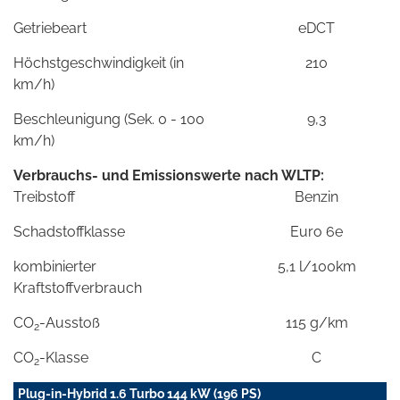
Getriebeart
eDCT
Höchstgeschwindigkeit (in
210
km/h)
Beschleunigung (Sek. 0 - 100
9,3
km/h)
Verbrauchs- und Emissionswerte nach WLTP:
Treibstoff
Benzin
Schadstoffklasse
Euro 6e
kombinierter
5,1 l/100km
Kraftstoffverbrauch
CO
-Ausstoß
115 g/km
2
CO
-Klasse
C
2
Plug-in-Hybrid 1.6 Turbo 144 kW (196 PS)