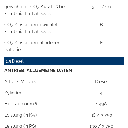
gewichteter CO
-Ausstoß bei
30 g/km
2
kombinierter Fahrweise
CO
-Klasse bei gewichtet
B
2
kombinierter Fahrweise
CO
-Klasse bei entladener
E
2
Batterie
1.5 Diesel
ANTRIEB, ALLGEMEINE DATEN
Art des Motors
Diesel
Zylinder
4
3
Hubraum (cm
)
1.498
Leistung (in Kw)
96 / 3.750
Leistung (in PS)
130 / 3.750