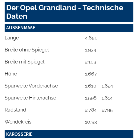
Der Opel Grandland - Technische
Daten
AUSSENMAßE
Länge
4.650
Breite ohne Spiegel
1.934
Breite mit Spiegel
2.103
Höhe
1.667
Spurweite Vorderachse
1.610 – 1.624
Spurweite Hinterachse
1.598 – 1.614
Radstand
2.784 – 2795
Wendekreis
10,93
KAROSSERIE: