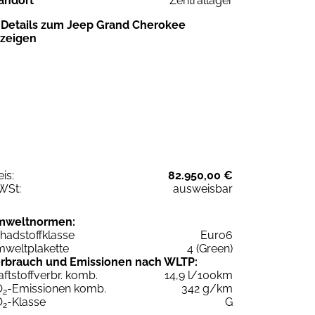
andort
Zentrallager
Details zum Jeep Grand Cherokee
zeigen
eis:
82.950,00 €
WSt:
ausweisbar
mweltnormen:
hadstoffklasse
Euro6
weltplakette
4 (Green)
rbrauch und Emissionen nach WLTP:
aftstoffverbr. komb.
14,9 l/100km
O
-Emissionen komb.
342 g/km
2
O
-Klasse
G
2