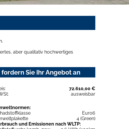
n.
rtes, aber qualitativ hochwertiges
fordern Sie Ihr Angebot an
eis:
72.610,00 €
WSt:
ausweisbar
mweltnormen:
hadstoffklasse
Euro6
weltplakette
4 (Green)
rbrauch und Emissionen nach WLTP: