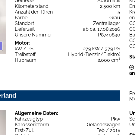
Getriebe
Automatik
Kr
Kilometerstand
2.500 km
En
Anzahl der Türen
5
Kr
Farbe
Grau
en
Standort
Zentrallager
C
Lieferzeit
ab ca. 17.08.2026
C
Unsere Nummer
P8740830
Ba
C
Motor:
C
kW / PS
279 kW / 379 PS
Treibstoff
Hybrid (Benzin/Elektro)
St
Hubraum
2.000 cm³
an
Pr
erland
M
Allgemeine Daten:
U
Fahrzeugtyp
Pkw
Sc
Karosserieform
Geländewagen
Um
Erst-Zul.
Feb / 2018