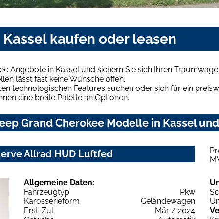
 Kassel kaufen oder leasen
ee Angebote in Kassel und sichern Sie sich Ihren Traumwage
len lässt fast keine Wünsche offen.
en technologischen Features suchen oder sich für ein preiswe
hnen eine breite Palette an Optionen.
eep Grand Cherokee Modelle in Kassel und 
Pr
rve Allrad HUD Luftfed
M
Allgemeine Daten:
U
Fahrzeugtyp
Pkw
Sc
Karosserieform
Geländewagen
Um
Erst-Zul.
Mär / 2024
Ve