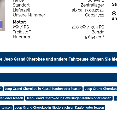
Farbe
Schwarz
St
Standort
Zentrallager
Lieferzeit
ab ca. 17.08.2026
Unsere Nummer
G0024722
an
Motor:
kW / PS
268 kW / 364 PS
Treibstoff
Benzin
Hubraum
5.654 cm³
e Jeep Grand Cherokee und andere Fahrzeuge können Sie hi
n
Jeep Grand Cherokee in Kassel Kaufen oder leasen
Jeep Grand Cherokee
fen oder leasen
Jeep Grand Cherokee in Beverungen Kaufen oder leasen
J
r leasen
Jeep Grand Cherokee in Niedersachsen Kaufen oder leasen