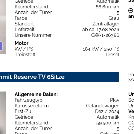
St
Getriebe
Automatik
Kilometerstand
86.600 km
Anzahl der Türen
5
an
Farbe
Grau
Standort
Zentrallager
Lieferzeit
ab ca. 17.08.2026
Unsere Nummer
GW-1-26386
Motor:
kW / PS
184 kW / 250 PS
Treibstoff
Diesel
Pr
mmit Reserve TV 6Sitze
M
Allgemeine Daten:
U
Fahrzeugtyp
Pkw
Sc
Karosserieform
Geländewagen
Um
Erst-Zul.
Dez / 2024
Ve
Getriebe
Automatik
Kr
Kilometerstand
59.500 km
C
Anzahl der Türen
5
C