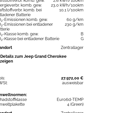
aftstoffverbr. komb. gew.
2,6 kWh/100km
ergieverbr. komb. gew.
23,0 kWh/100km
aftstoffverbr. komb. bei
10,1 l/100km
tladener Batterie
O
-Emissionen komb. gew.
60 g/km
2
O
-Emissionen bei entladener
230 g/km
2
tterie
O
-Klasse komb. gew.
B
2
O
-Klasse bei entladener Batterie
G
2
andort
Zentrallager
Details zum Jeep Grand Cherokee
zeigen
eis:
27.972,00 €
WSt:
ausweisbar
mweltnormen:
hadstoffklasse
Euro6d-TEMP
weltplakette
4 (Green)