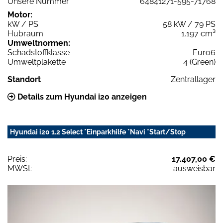
Unsere Nummer
64841271-595-71768
Motor:
kW / PS
58 kW / 79 PS
Hubraum
1.197 cm³
Umweltnormen:
Schadstoffklasse
Euro6
Umweltplakette
4 (Green)
Standort
Zentrallager
Details zum Hyundai i20 anzeigen
Hyundai i20 1.2 Select *Einparkhilfe *Navi *Start/Stop
Preis:
17.407,00 €
MWSt:
ausweisbar