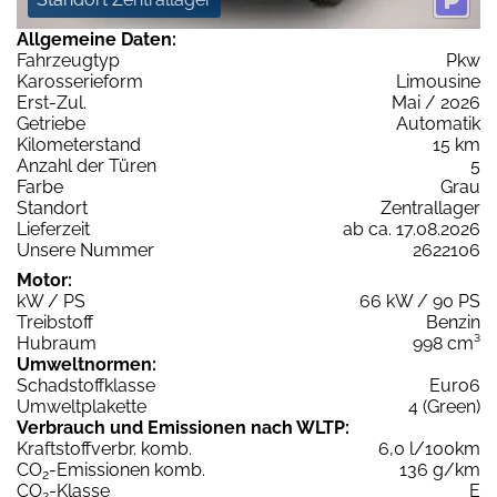
Allgemeine Daten:
Fahrzeugtyp
Pkw
Karosserieform
Limousine
Erst-Zul.
Mai / 2026
Getriebe
Automatik
Kilometerstand
15 km
Anzahl der Türen
5
Farbe
Grau
Standort
Zentrallager
Lieferzeit
ab ca. 17.08.2026
Unsere Nummer
2622106
Motor:
kW / PS
66 kW / 90 PS
Treibstoff
Benzin
Hubraum
998 cm³
Umweltnormen:
Schadstoffklasse
Euro6
Umweltplakette
4 (Green)
Verbrauch und Emissionen nach WLTP:
Kraftstoffverbr. komb.
6,0 l/100km
CO
-Emissionen komb.
136 g/km
2
CO
-Klasse
E
2