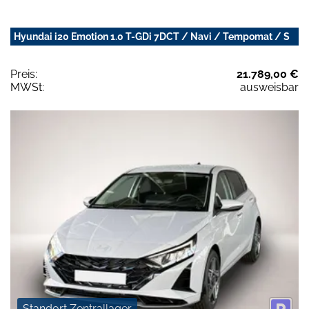
Hyundai i20 Emotion 1.0 T-GDi 7DCT / Navi / Tempomat / S
Preis:
21.789,00 €
MWSt:
ausweisbar
Standort Zentrallager