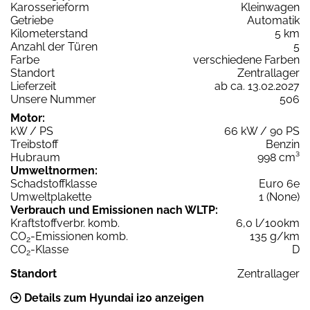
Karosserieform
Kleinwagen
Getriebe
Automatik
Kilometerstand
5 km
Anzahl der Türen
5
Farbe
verschiedene Farben
Standort
Zentrallager
Lieferzeit
ab ca. 13.02.2027
Unsere Nummer
506
Motor:
kW / PS
66 kW / 90 PS
Treibstoff
Benzin
Hubraum
998 cm³
Umweltnormen:
Schadstoffklasse
Euro 6e
Umweltplakette
1 (None)
Verbrauch und Emissionen nach WLTP:
Kraftstoffverbr. komb.
6,0 l/100km
CO
-Emissionen komb.
135 g/km
2
CO
-Klasse
D
2
Standort
Zentrallager
Details zum Hyundai i20 anzeigen