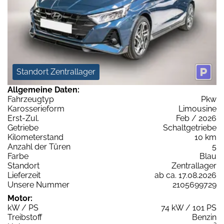
Standort Zentrallager
Allgemeine Daten:
Fahrzeugtyp
Pkw
Karosserieform
Limousine
Erst-Zul.
Feb / 2026
Getriebe
Schaltgetriebe
Kilometerstand
10 km
Anzahl der Türen
5
Farbe
Blau
Standort
Zentrallager
Lieferzeit
ab ca. 17.08.2026
Unsere Nummer
2105699729
Motor:
kW / PS
74 kW / 101 PS
Treibstoff
Benzin