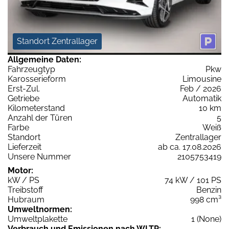
Standort Zentrallager
Allgemeine Daten:
Fahrzeugtyp
Pkw
Karosserieform
Limousine
Erst-Zul.
Feb / 2026
Getriebe
Automatik
Kilometerstand
10 km
Anzahl der Türen
5
Farbe
Weiß
Standort
Zentrallager
Lieferzeit
ab ca. 17.08.2026
Unsere Nummer
2105753419
Motor:
kW / PS
74 kW / 101 PS
Treibstoff
Benzin
Hubraum
998 cm³
Umweltnormen:
Umweltplakette
1 (None)
Verbrauch und Emissionen nach WLTP: