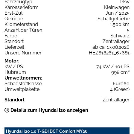
Fahrzeugtyp
Pkw
Karosserieform
Kleinwagen
Erst-Zul.
Jun / 2025
Getriebe
Schaltgetriebe
Kilometerstand
1.500 km
Anzahl der Türen
5
Farbe
Schwarz
Standort
Zentrallager
Lieferzeit
ab ca. 17.08.2026
Unsere Nummer
HEZ618261_67681
Motor:
kW / PS
74 kW / 101 PS
Hubraum
998 cm³
Umweltnormen:
Schadstoffklasse
Euro6d
Umweltplakette
4 (Green)
Standort
Zentrallager
Details zum Hyundai i20 anzeigen
Hyundai i20 1.0 T-GDI DCT Comfort MY26