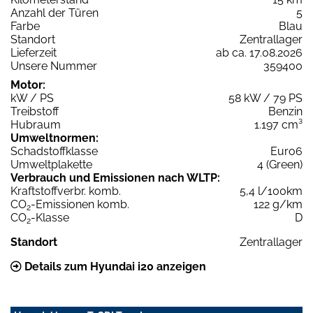
Anzahl der Türen
5
Farbe
Blau
Standort
Zentrallager
Lieferzeit
ab ca. 17.08.2026
Unsere Nummer
359400
Motor:
kW / PS
58 kW / 79 PS
Treibstoff
Benzin
Hubraum
1.197 cm³
Umweltnormen:
Schadstoffklasse
Euro6
Umweltplakette
4 (Green)
Verbrauch und Emissionen nach WLTP:
Kraftstoffverbr. komb.
5,4 l/100km
CO
-Emissionen komb.
122 g/km
2
CO
-Klasse
D
2
Standort
Zentrallager
Details zum Hyundai i20 anzeigen