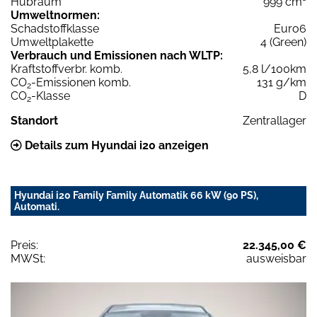
Hubraum
999 cm³
Umweltnormen:
Schadstoffklasse
Euro6
Umweltplakette
4 (Green)
Verbrauch und Emissionen nach WLTP:
Kraftstoffverbr. komb.
5,8 l/100km
CO
-Emissionen komb.
131 g/km
2
CO
-Klasse
D
2
Standort
Zentrallager
Details zum Hyundai i20 anzeigen
Hyundai i20 Family Family Automatik 66 kW (90 PS),
Automati.
Preis:
22.345,00 €
MWSt:
ausweisbar