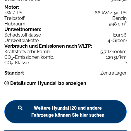
Motor:
kW / PS
66 kW / 90 PS
Treibstoff
Benzin
Hubraum
998 cm³
Umweltnormen:
Schadstoffklasse
Euro6
Umweltplakette
4 (Green)
Verbrauch und Emissionen nach WLTP:
Kraftstoffverbr. komb.
5,7 l/100km
CO
-Emissionen komb.
129 g/km
2
CO
-Klasse
D
2
Standort
Zentrallager
Details zum Hyundai i20 anzeigen
Weitere Hyundai i20 und andere
Fahrzeuge können Sie hier suchen