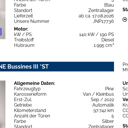
Farbe
Blau
St
Standort
Zentrallager
Lieferzeit
ab ca. 17.08.2026
Unsere Nummer
JNP17736
Motor:
kW / PS
140 kW / 190 PS
Treibstoff
Diesel
Hubraum
1.995 cm³
Pr
E Bussines III *ST
M
Allgemeine Daten:
U
Fahrzeugtyp
Pkw
Sc
Karosserieform
Van / Kleinbus
Um
Erst-Zul.
Sep / 2022
Ve
Getriebe
Automatik
Kr
Kilometerstand
97.742 km
C
Anzahl der Türen
5
C
Farbe
Silber
St
Standort
Zentrallager