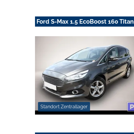
Ford S-Max 1.5 EcoBoost 160 Tita
Standort Zentrallager