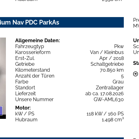
Pr
nium Nav PDC ParkAs
M
Allgemeine Daten:
U
Fahrzeugtyp
Pkw
Sc
Karosserieform
Van / Kleinbus
Um
Erst-Zul.
Apr / 2018
St
Getriebe
Schaltgetriebe
Kilometerstand
70.850 km
Anzahl der Türen
5
Farbe
Grau
Standort
Zentrallager
Lieferzeit
ab ca. 17.08.2026
Unsere Nummer
GW-AML630
Motor:
kW / PS
118 kW / 160 PS
Hubraum
1.498 cm³