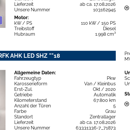
Lieferzeit
ab ca. 17.08.2026
Unsere Nummer
103162945
Motor:
kW / PS
110 kW / 150 PS
Treibstoff
Diesel
Hubraum
1.998 cm³
Pr
 RFK AHK LED SHZ ""18
M
Allgemeine Daten:
U
Fahrzeugtyp
Pkw
Sc
Karosserieform
Van / Kleinbus
Um
Erst-Zul.
Okt / 2020
St
Getriebe
Automatik
Kilometerstand
67.800 km
Anzahl der Türen
5
Farbe
Grau
Standort
Zentrallager
Lieferzeit
ab ca. 17.08.2026
Unsere Nummer
63331336-7_71873