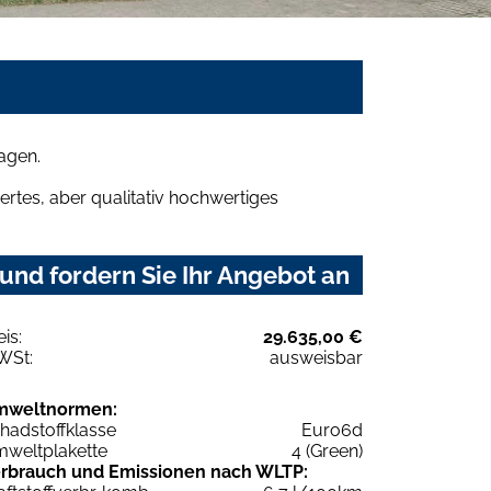
agen.
rtes, aber qualitativ hochwertiges
nd fordern Sie Ihr Angebot an
eis:
29.635,00 €
WSt:
ausweisbar
mweltnormen:
hadstoffklasse
Euro6d
weltplakette
4 (Green)
rbrauch und Emissionen nach WLTP: