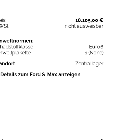
eis:
18.105,00 €
WSt:
nicht ausweisbar
mweltnormen:
hadstoffklasse
Euro6
weltplakette
1 (None)
andort
Zentrallager
Details zum Ford S-Max anzeigen