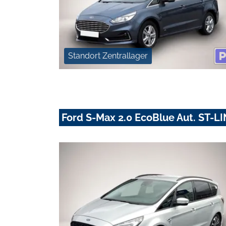
Standort Zentrallager
Ford S-Max 2.0 EcoBlue Aut. ST-LIN