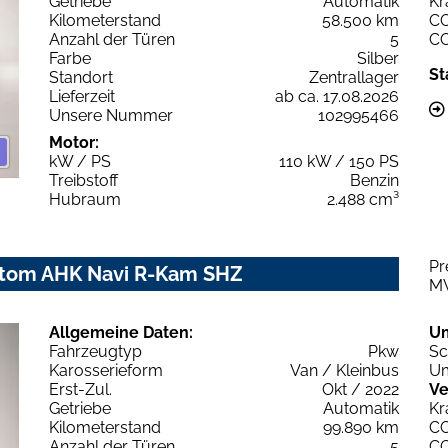
Getriebe
Automatik
Kr
Kilometerstand
58.500 km
C
Anzahl der Türen
5
C
Farbe
Silber
St
Standort
Zentrallager
Lieferzeit
ab ca. 17.08.2026
Unsere Nummer
102995466
Motor:
kW / PS
110 kW / 150 PS
Treibstoff
Benzin
Hubraum
2.488 cm³
Pr
utom AHK Navi R-Kam SHZ
M
Allgemeine Daten:
U
Fahrzeugtyp
Pkw
Sc
Karosserieform
Van / Kleinbus
Um
Erst-Zul.
Okt / 2022
Ve
Getriebe
Automatik
Kr
Kilometerstand
99.890 km
C
Anzahl der Türen
5
C