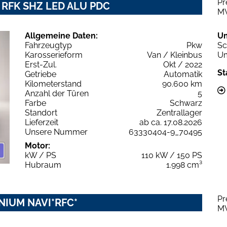
Pr
VI RFK SHZ LED ALU PDC
M
Allgemeine Daten:
U
Fahrzeugtyp
Pkw
Sc
Karosserieform
Van / Kleinbus
Um
Erst-Zul.
Okt / 2022
St
Getriebe
Automatik
Kilometerstand
90.600 km
Anzahl der Türen
5
Farbe
Schwarz
Standort
Zentrallager
Lieferzeit
ab ca. 17.08.2026
Unsere Nummer
63330404-9_70495
Motor:
kW / PS
110 kW / 150 PS
Hubraum
1.998 cm³
Pr
ANIUM NAVI*RFC*
M