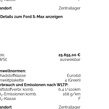
2
andort
Zentrallager
Details zum Ford S-Max anzeigen
eis:
25.855,00 €
WSt:
ausweisbar
mweltnormen:
hadstoffklasse
Euro6d
weltplakette
4 (Green)
rbrauch und Emissionen nach WLTP:
aftstoffverbr. komb.
6,4 l/100km
O
-Emissionen komb.
168 g/km
2
O
-Klasse
F
2
andort
Zentrallager