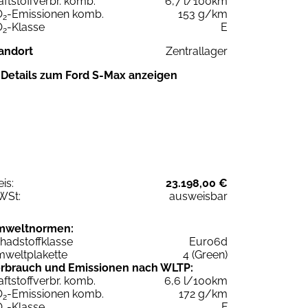
aftstoffverbr. komb.
6,7 l/100km
O
-Emissionen komb.
153 g/km
2
O
-Klasse
E
2
andort
Zentrallager
Details zum Ford S-Max anzeigen
eis:
23.198,00 €
WSt:
ausweisbar
mweltnormen:
hadstoffklasse
Euro6d
weltplakette
4 (Green)
rbrauch und Emissionen nach WLTP:
aftstoffverbr. komb.
6,6 l/100km
O
-Emissionen komb.
172 g/km
2
O
-Klasse
F