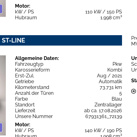
Motor:
kW / PS
110 kW / 150 PS
Hubraum
1.998 cm³
Pr
. ST-LINE
M
Allgemeine Daten:
U
Fahrzeugtyp
Pkw
Sc
Karosserieform
Kombi
Um
Erst-Zul.
Aug / 2021
St
Getriebe
Automatik
Kilometerstand
73.731 km
Anzahl der Türen
5
Farbe
Blau
Standort
Zentrallager
Lieferzeit
ab ca. 17.08.2026
Unsere Nummer
67931361_72139
Motor:
kW / PS
140 kW / 190 PS
Hubraum
1.998 cm³