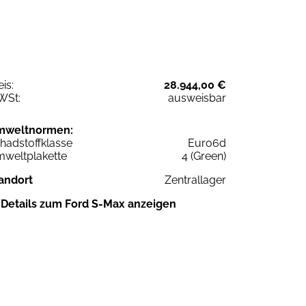
eis:
28.944,00 €
WSt:
ausweisbar
mweltnormen:
hadstoffklasse
Euro6d
weltplakette
4 (Green)
andort
Zentrallager
Details zum Ford S-Max anzeigen