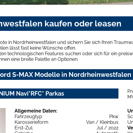
nwestfalen kaufen oder leasen
te in Nordrheinwestfalen und sichern Sie sich Ihren Traumw
len lässt fast keine Wünsche offen.
en technologischen Features suchen oder sich für ein preiswe
hnen eine breite Palette an Optionen.
ord S-MAX Modelle in Nordrheinwestfalen u
Pr
ANIUM Navi*RFC* Parkas
M
Allgemeine Daten:
U
Fahrzeugtyp
Pkw
Sc
Karosserieform
Van / Kleinbus
Um
Erst-Zul.
Jul / 2022
Ve