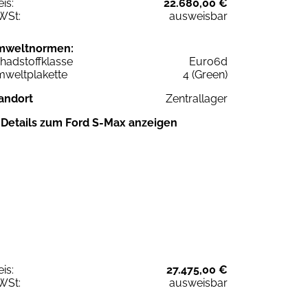
eis:
22.680,00 €
WSt:
ausweisbar
mweltnormen:
hadstoffklasse
Euro6d
weltplakette
4 (Green)
andort
Zentrallager
Details zum Ford S-Max anzeigen
eis:
27.475,00 €
WSt:
ausweisbar