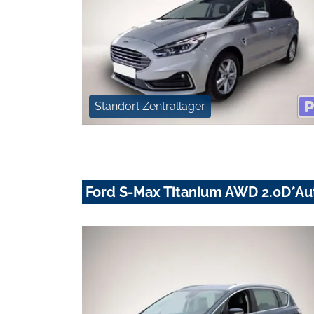
Standort Zentrallager
Ford S-Max Titanium AWD 2.0D*A