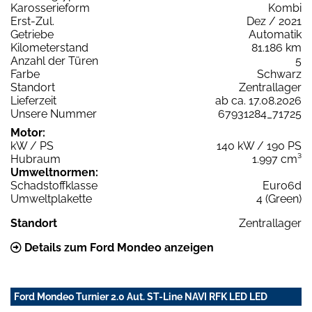
Karosserieform
Kombi
Erst-Zul.
Dez / 2021
Getriebe
Automatik
Kilometerstand
81.186 km
Anzahl der Türen
5
Farbe
Schwarz
Standort
Zentrallager
Lieferzeit
ab ca. 17.08.2026
Unsere Nummer
67931284_71725
Motor:
kW / PS
140 kW / 190 PS
Hubraum
1.997 cm³
Umweltnormen:
Schadstoffklasse
Euro6d
Umweltplakette
4 (Green)
Standort
Zentrallager
Details zum Ford Mondeo anzeigen
Ford Mondeo Turnier 2.0 Aut. ST-Line NAVI RFK LED LED