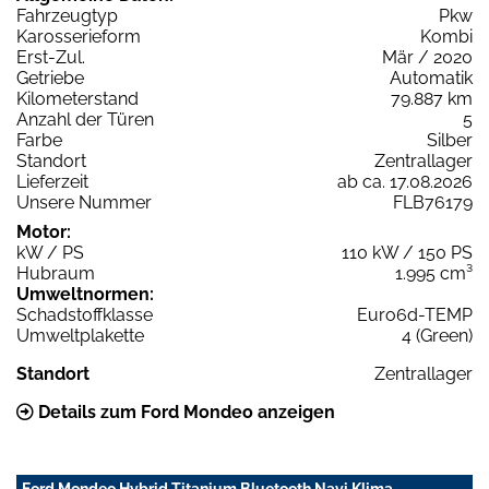
Fahrzeugtyp
Pkw
Karosserieform
Kombi
Erst-Zul.
Mär / 2020
Getriebe
Automatik
Kilometerstand
79.887 km
Anzahl der Türen
5
Farbe
Silber
Standort
Zentrallager
Lieferzeit
ab ca. 17.08.2026
Unsere Nummer
FLB76179
Motor:
kW / PS
110 kW / 150 PS
Hubraum
1.995 cm³
Umweltnormen:
Schadstoffklasse
Euro6d-TEMP
Umweltplakette
4 (Green)
Standort
Zentrallager
Details zum Ford Mondeo anzeigen
Ford Mondeo Hybrid Titanium Bluetooth Navi Klima