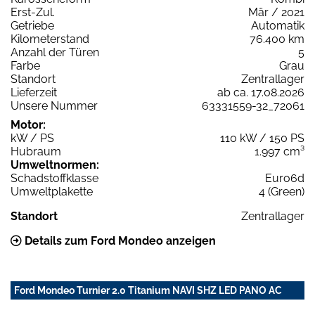
Erst-Zul.
Mär / 2021
Getriebe
Automatik
Kilometerstand
76.400 km
Anzahl der Türen
5
Farbe
Grau
Standort
Zentrallager
Lieferzeit
ab ca. 17.08.2026
Unsere Nummer
63331559-32_72061
Motor:
kW / PS
110 kW / 150 PS
Hubraum
1.997 cm³
Umweltnormen:
Schadstoffklasse
Euro6d
Umweltplakette
4 (Green)
Standort
Zentrallager
Details zum Ford Mondeo anzeigen
Ford Mondeo Turnier 2.0 Titanium NAVI SHZ LED PANO AC