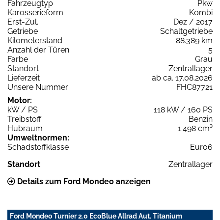
Fahrzeugtyp
Pkw
Karosserieform
Kombi
Erst-Zul.
Dez / 2017
Getriebe
Schaltgetriebe
Kilometerstand
88.389 km
Anzahl der Türen
5
Farbe
Grau
Standort
Zentrallager
Lieferzeit
ab ca. 17.08.2026
Unsere Nummer
FHC87721
Motor:
kW / PS
118 kW / 160 PS
Treibstoff
Benzin
Hubraum
1.498 cm³
Umweltnormen:
Schadstoffklasse
Euro6
Standort
Zentrallager
Details zum Ford Mondeo anzeigen
Ford Mondeo Turnier 2.0 EcoBlue Allrad Aut. Titanium