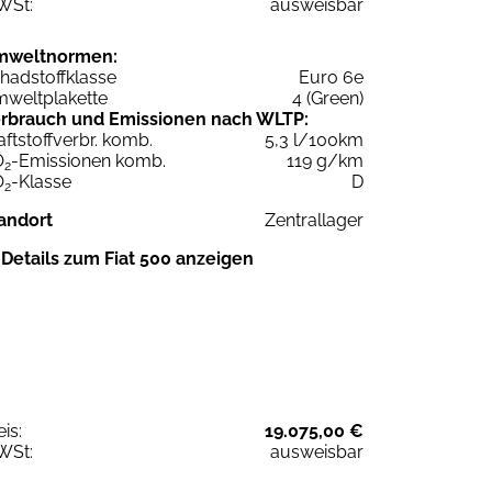
WSt:
ausweisbar
mweltnormen:
hadstoffklasse
Euro 6e
weltplakette
4 (Green)
rbrauch und Emissionen nach WLTP:
aftstoffverbr. komb.
5,3 l/100km
O
-Emissionen komb.
119 g/km
2
O
-Klasse
D
2
andort
Zentrallager
Details zum Fiat 500 anzeigen
eis:
19.075,00 €
WSt:
ausweisbar