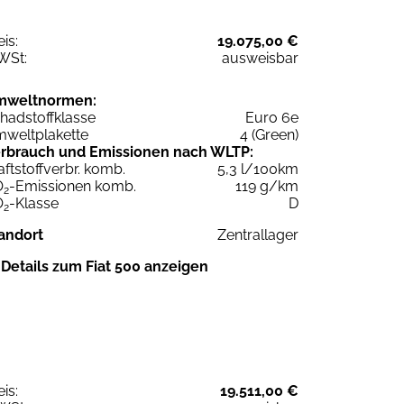
eis:
19.075,00 €
WSt:
ausweisbar
mweltnormen:
hadstoffklasse
Euro 6e
weltplakette
4 (Green)
rbrauch und Emissionen nach WLTP:
aftstoffverbr. komb.
5,3 l/100km
O
-Emissionen komb.
119 g/km
2
O
-Klasse
D
2
andort
Zentrallager
Details zum Fiat 500 anzeigen
eis:
19.511,00 €