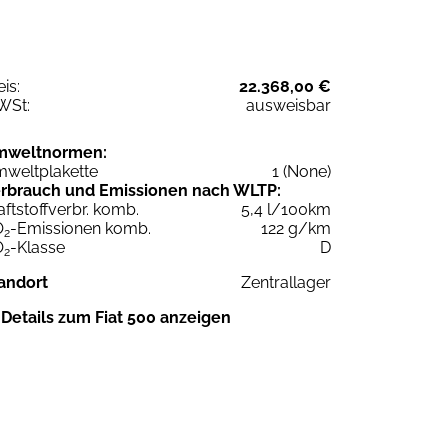
eis:
22.368,00 €
WSt:
ausweisbar
mweltnormen:
weltplakette
1 (None)
rbrauch und Emissionen nach WLTP:
aftstoffverbr. komb.
5,4 l/100km
O
-Emissionen komb.
122 g/km
2
O
-Klasse
D
2
andort
Zentrallager
Details zum Fiat 500 anzeigen