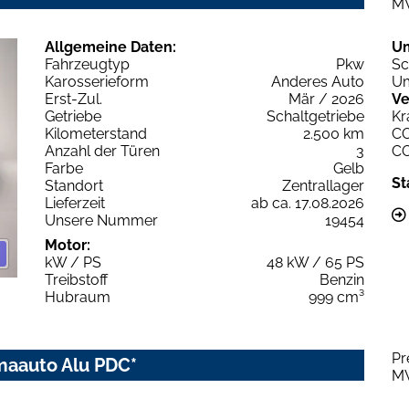
M
Allgemeine Daten:
U
Fahrzeugtyp
Pkw
Sc
Karosserieform
Anderes Auto
Um
Erst-Zul.
Mär / 2026
Ve
Getriebe
Schaltgetriebe
Kr
Kilometerstand
2.500 km
C
Anzahl der Türen
3
C
Farbe
Gelb
St
Standort
Zentrallager
Lieferzeit
ab ca. 17.08.2026
Unsere Nummer
19454
Motor:
kW / PS
48 kW / 65 PS
Treibstoff
Benzin
Hubraum
999 cm³
Pr
limaauto Alu PDC*
M