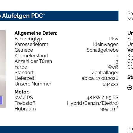
Pr
to Alufelgen PDC*
M
Allgemeine Daten:
U
Fahrzeugtyp
Pkw
Sc
Karosserieform
Kleinwagen
Um
Getriebe
Schaltgetriebe
Ve
Kilometerstand
0
Kr
Anzahl der Türen
3
C
Farbe
Weiß
C
Standort
Zentrallager
St
Lieferzeit
ab ca. 17.08.2026
Unsere Nummer
294233
Motor:
kW / PS
48 kW / 65 PS
Treibstoff
Hybrid (Benzin/Elektro)
Hubraum
999 cm³
Pr