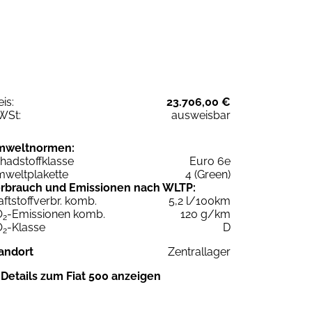
eis:
23.706,00 €
WSt:
ausweisbar
mweltnormen:
hadstoffklasse
Euro 6e
weltplakette
4 (Green)
rbrauch und Emissionen nach WLTP:
aftstoffverbr. komb.
5,2 l/100km
O
-Emissionen komb.
120 g/km
2
O
-Klasse
D
2
andort
Zentrallager
Details zum Fiat 500 anzeigen