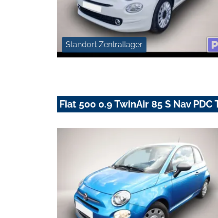
Standort Zentrallager
Fiat 500 0.9 TwinAir 85 S Nav PD