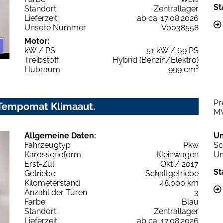
St
Standort
Zentrallager
Lieferzeit
ab ca. 17.08.2026
Unsere Nummer
V0038558
Motor:
kW / PS
51 kW / 69 PS
Treibstoff
Hybrid (Benzin/Elektro)
Hubraum
999 cm³
Pr
C Tempomat Klimaaut.
M
Allgemeine Daten:
U
Fahrzeugtyp
Pkw
Sc
Karosserieform
Kleinwagen
Um
Erst-Zul.
Okt / 2017
St
Getriebe
Schaltgetriebe
Kilometerstand
48.000 km
Anzahl der Türen
3
Farbe
Blau
Standort
Zentrallager
Lieferzeit
ab ca. 17.08.2026