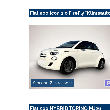
Fiat 500 Icon 1.0 FireFly *Klimaau
Standort Zentrallager
Fiat 500 HYBRID TORINO MJ26