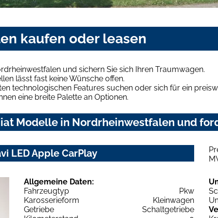
len kaufen oder leasen
ordrheinwestfalen und sichern Sie sich Ihren Traumwagen.
len lässt fast keine Wünsche offen.
en technologischen Features suchen oder sich für ein preiswe
hnen eine breite Palette an Optionen.
at Modelle in Nordrheinwestfalen und ford
Pr
avi LED Apple CarPlay
M
Allgemeine Daten:
U
Fahrzeugtyp
Pkw
Sc
Karosserieform
Kleinwagen
Um
Getriebe
Schaltgetriebe
Ve