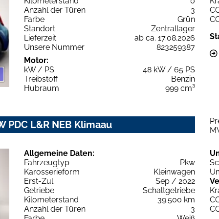
Kilometerstand
0
Kr
Anzahl der Türen
3
C
Farbe
Grün
C
Standort
Zentrallager
St
Lieferzeit
ab ca. 17.08.2026
Unsere Nummer
823259387
Motor:
kW / PS
48 kW / 65 PS
Treibstoff
Benzin
Hubraum
999 cm³
Pr
kW PDC L&R NEB Klimaau
M
Allgemeine Daten:
U
Fahrzeugtyp
Pkw
Sc
Karosserieform
Kleinwagen
Um
Erst-Zul.
Sep / 2022
Ve
Getriebe
Schaltgetriebe
Kr
Kilometerstand
39.500 km
C
Anzahl der Türen
3
C
Farbe
Weiß