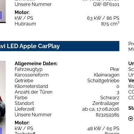
Unsere Nummer
GW-BF6101
Motor:
kW / PS
63 kW / 86 PS
Hubraum
875 cm³
Pr
avi LED Apple CarPlay
M
Allgemeine Daten:
U
Fahrzeugtyp
Pkw
Sc
Karosserieform
Kleinwagen
Um
Getriebe
Schaltgetriebe
Ve
Kilometerstand
0
Kr
Anzahl der Türen
3
C
Farbe
Schwarz
C
Standort
Zentrallager
St
Lieferzeit
ab ca. 17.08.2026
Unsere Nummer
823259385
Motor:
kW / PS
48 kW / 65 PS