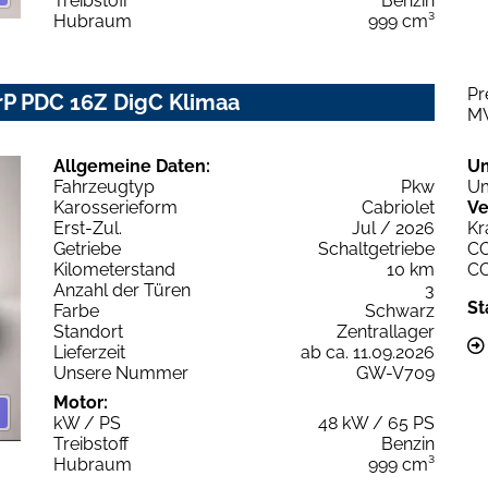
Treibstoff
Benzin
Hubraum
999 cm³
Pr
rP PDC 16Z DigC Klimaa
M
Allgemeine Daten:
U
Fahrzeugtyp
Pkw
Um
Karosserieform
Cabriolet
Ve
Erst-Zul.
Jul / 2026
Kr
Getriebe
Schaltgetriebe
C
Kilometerstand
10 km
C
Anzahl der Türen
3
St
Farbe
Schwarz
Standort
Zentrallager
Lieferzeit
ab ca. 11.09.2026
Unsere Nummer
GW-V709
Motor:
kW / PS
48 kW / 65 PS
Treibstoff
Benzin
Hubraum
999 cm³