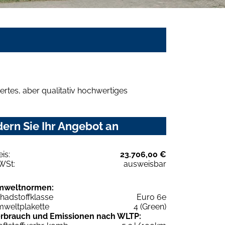
rtes, aber qualitativ hochwertiges
ern Sie Ihr Angebot an
eis:
23.706,00 €
WSt:
ausweisbar
mweltnormen:
hadstoffklasse
Euro 6e
weltplakette
4 (Green)
rbrauch und Emissionen nach WLTP: