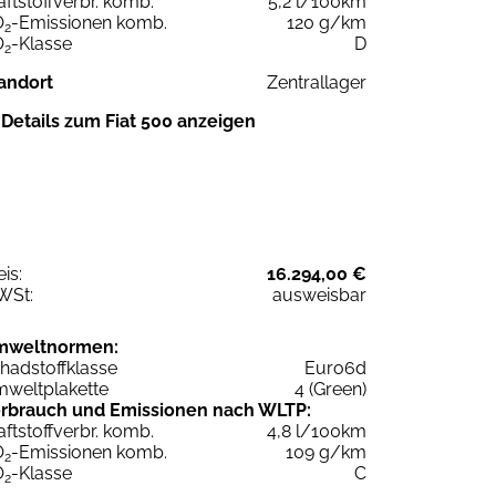
aftstoffverbr. komb.
5,2 l/100km
O
-Emissionen komb.
120 g/km
2
O
-Klasse
D
2
andort
Zentrallager
Details zum Fiat 500 anzeigen
eis:
16.294,00 €
WSt:
ausweisbar
mweltnormen:
hadstoffklasse
Euro6d
weltplakette
4 (Green)
rbrauch und Emissionen nach WLTP:
aftstoffverbr. komb.
4,8 l/100km
O
-Emissionen komb.
109 g/km
2
O
-Klasse
C
2