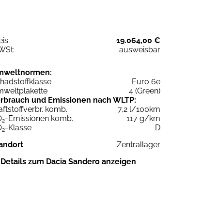
eis:
19.064,00 €
WSt:
ausweisbar
mweltnormen:
hadstoffklasse
Euro 6e
weltplakette
4 (Green)
rbrauch und Emissionen nach WLTP:
aftstoffverbr. komb.
7,2 l/100km
O
-Emissionen komb.
117 g/km
2
O
-Klasse
D
2
andort
Zentrallager
Details zum Dacia Sandero anzeigen