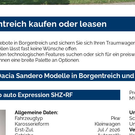
ntreich kaufen oder leasen
bote in Borgentreich und sichern Sie sich Ihren Traumwagen
len lässt fast keine Wünsche offen.
en technologischen Features suchen oder sich für ein preiswe
hnen eine breite Palette an Optionen.
acia Sandero Modelle in Borgentreich und 
Pr
 auto Expression SHZ+RF
M
Allgemeine Daten:
U
Fahrzeugtyp
Pkw
Sc
Karosserieform
Kleinwagen
Um
Erst-Zul.
Jul / 2026
Ve