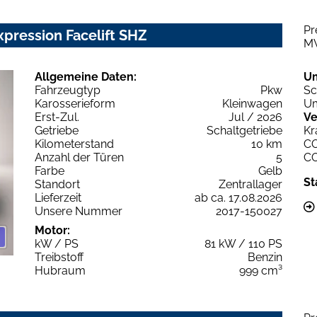
Pr
pression Facelift SHZ
M
Allgemeine Daten:
U
Fahrzeugtyp
Pkw
Sc
Karosserieform
Kleinwagen
Um
Erst-Zul.
Jul / 2026
Ve
Getriebe
Schaltgetriebe
Kr
Kilometerstand
10 km
C
Anzahl der Türen
5
C
Farbe
Gelb
St
Standort
Zentrallager
Lieferzeit
ab ca. 17.08.2026
Unsere Nummer
2017-150027
Motor:
kW / PS
81 kW / 110 PS
Treibstoff
Benzin
Hubraum
999 cm³