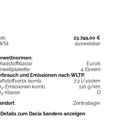
eis:
23.749,00 €
WSt:
ausweisbar
mweltnormen:
hadstoffklasse
Euro6
weltplakette
4 (Green)
rbrauch und Emissionen nach WLTP:
aftstoffverbr. komb.
7,2 l/100km
O
-Emissionen komb.
116 g/km
2
O
-Klasse
D
2
andort
Zentrallager
Details zum Dacia Sandero anzeigen