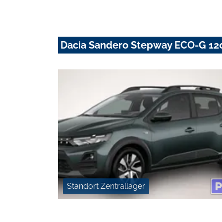
Dacia Sandero Stepway ECO-G 12
Standort Zentrallager