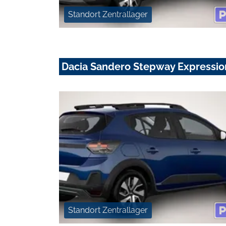
Standort Zentrallager
Dacia Sandero Stepway Expression
Standort Zentrallager