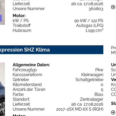
Lieferzeit
ab ca. 17.08.2026
Unsere Nummer
360803
Motor:
kW / PS
90 kW / 122 PS
Treibstoff
Autogas (LPG)
Hubraum
1.199 cm³
Pr
xpression SHZ Klima
M
Allgemeine Daten:
U
Fahrzeugtyp
Pkw
Sc
Karosserieform
Kleinwagen
Um
Getriebe
Schaltgetriebe
Ve
Kilometerstand
0
Kr
Anzahl der Türen
5
C
Farbe
Blau
C
Standort
Zentrallager
St
Lieferzeit
ab ca. 17.08.2026
Unsere Nummer
2017-2SX MD 6X S (RQH)