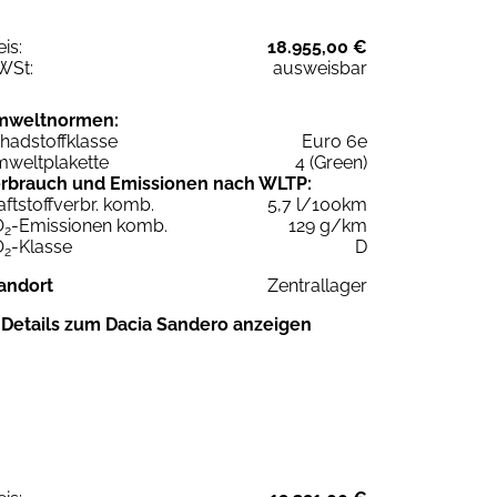
eis:
18.955,00 €
WSt:
ausweisbar
mweltnormen:
hadstoffklasse
Euro 6e
weltplakette
4 (Green)
rbrauch und Emissionen nach WLTP:
aftstoffverbr. komb.
5,7 l/100km
O
-Emissionen komb.
129 g/km
2
O
-Klasse
D
2
andort
Zentrallager
Details zum Dacia Sandero anzeigen