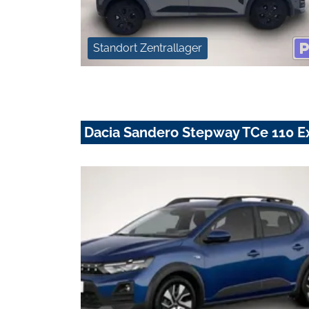
Standort Zentrallager
Dacia Sandero Stepway TCe 110 E