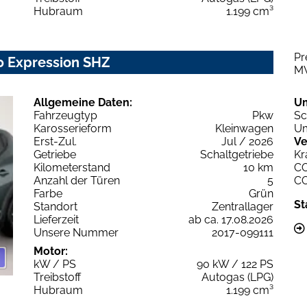
Hubraum
1.199 cm³
Pr
0 Expression SHZ
M
Allgemeine Daten:
U
Fahrzeugtyp
Pkw
Sc
Karosserieform
Kleinwagen
Um
Erst-Zul.
Jul / 2026
Ve
Getriebe
Schaltgetriebe
Kr
Kilometerstand
10 km
C
Anzahl der Türen
5
C
Farbe
Grün
St
Standort
Zentrallager
Lieferzeit
ab ca. 17.08.2026
Unsere Nummer
2017-099111
Motor:
kW / PS
90 kW / 122 PS
Treibstoff
Autogas (LPG)
Hubraum
1.199 cm³