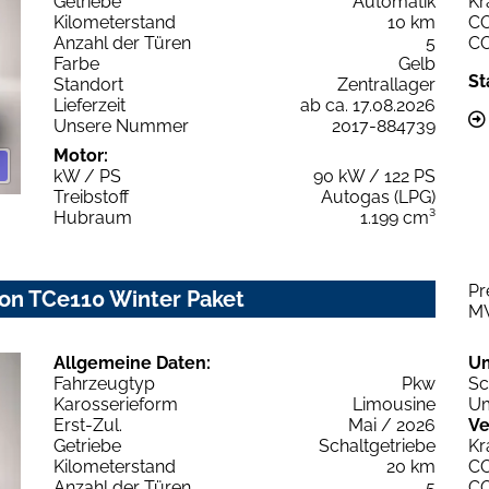
Getriebe
Automatik
Kr
Kilometerstand
10 km
C
Anzahl der Türen
5
C
Farbe
Gelb
St
Standort
Zentrallager
Lieferzeit
ab ca. 17.08.2026
Unsere Nummer
2017-884739
Motor:
kW / PS
90 kW / 122 PS
Treibstoff
Autogas (LPG)
Hubraum
1.199 cm³
Pr
on TCe110 Winter Paket
M
Allgemeine Daten:
U
Fahrzeugtyp
Pkw
Sc
Karosserieform
Limousine
Um
Erst-Zul.
Mai / 2026
Ve
Getriebe
Schaltgetriebe
Kr
Kilometerstand
20 km
C
Anzahl der Türen
5
C