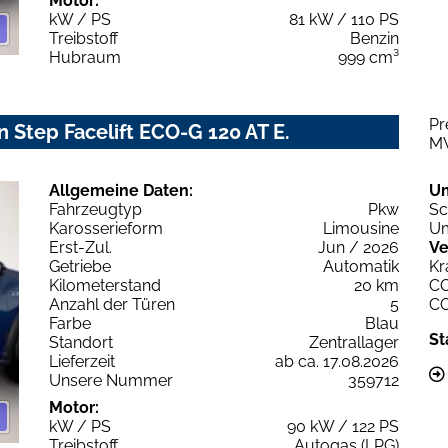
Motor:
kW / PS
81 kW / 110 PS
Treibstoff
Benzin
Hubraum
999 cm³
Pr
 Step Facelift ECO-G 120 AT E.
M
Allgemeine Daten:
U
Fahrzeugtyp
Pkw
Sc
Karosserieform
Limousine
Um
Erst-Zul.
Jun / 2026
Ve
Getriebe
Automatik
Kr
Kilometerstand
20 km
C
Anzahl der Türen
5
C
Farbe
Blau
St
Standort
Zentrallager
Lieferzeit
ab ca. 17.08.2026
Unsere Nummer
359712
Motor:
kW / PS
90 kW / 122 PS
Treibstoff
Autogas (LPG)