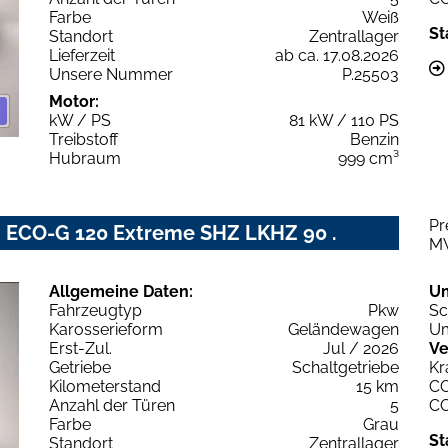
Farbe
Weiß
St
Standort
Zentrallager
Lieferzeit
ab ca. 17.08.2026
Unsere Nummer
P.25503
Motor:
kW / PS
81 kW / 110 PS
Treibstoff
Benzin
Hubraum
999 cm³
Pr
 ECO-G 120 Extreme SHZ LKHZ 90 .
M
Allgemeine Daten:
U
Fahrzeugtyp
Pkw
Sc
Karosserieform
Geländewagen
Um
Erst-Zul.
Jul / 2026
Ve
Getriebe
Schaltgetriebe
Kr
Kilometerstand
15 km
C
Anzahl der Türen
5
C
Farbe
Grau
St
Standort
Zentrallager