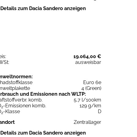
Details zum Dacia Sandero anzeigen
eis:
19.064,00 €
WSt:
ausweisbar
mweltnormen:
hadstoffklasse
Euro 6e
weltplakette
4 (Green)
rbrauch und Emissionen nach WLTP:
aftstoffverbr. komb.
5,7 l/100km
O
-Emissionen komb.
129 g/km
2
O
-Klasse
D
2
andort
Zentrallager
Details zum Dacia Sandero anzeigen