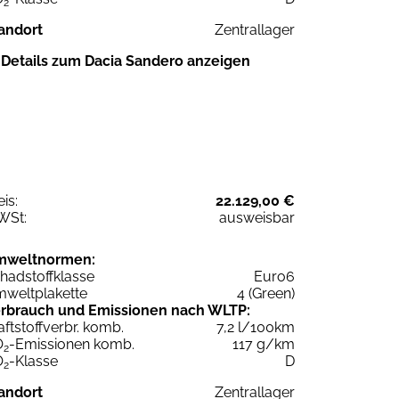
2
andort
Zentrallager
Details zum Dacia Sandero anzeigen
eis:
22.129,00 €
WSt:
ausweisbar
mweltnormen:
hadstoffklasse
Euro6
weltplakette
4 (Green)
rbrauch und Emissionen nach WLTP:
aftstoffverbr. komb.
7,2 l/100km
O
-Emissionen komb.
117 g/km
2
O
-Klasse
D
2
andort
Zentrallager