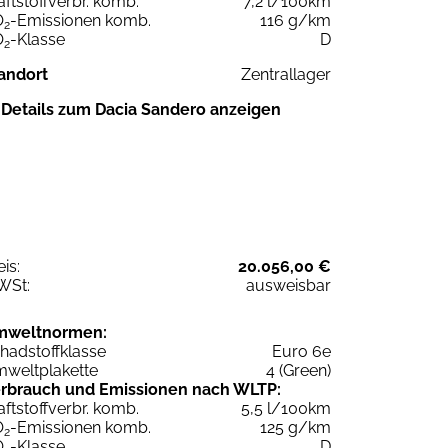
aftstoffverbr. komb.
7,2 l/100km
O
-Emissionen komb.
116 g/km
2
O
-Klasse
D
2
andort
Zentrallager
Details zum Dacia Sandero anzeigen
eis:
20.056,00 €
WSt:
ausweisbar
mweltnormen:
hadstoffklasse
Euro 6e
weltplakette
4 (Green)
rbrauch und Emissionen nach WLTP:
aftstoffverbr. komb.
5,5 l/100km
O
-Emissionen komb.
125 g/km
2
O
-Klasse
D