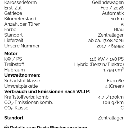
Karosserieform
Geländewagen
Erst-Zul.
Feb / 2026
Getriebe
Automatik
Kilometerstand
10 km
Anzahl der Türen
5
Farbe
Blau
Standort
Zentrallager
Lieferzeit
ab ca. 17.08.2026
Unsere Nummer
2017-465992
Motor:
kW / PS
116 kW / 158 PS
Treibstoff
Hybrid (Benzin/Elektro)
Hubraum
1.799 cm³
Umweltnormen:
Schadstoffklasse
Euro 6e
Umweltplakette
4 (Green)
Verbrauch und Emissionen nach WLTP:
Kraftstoffverbr. komb.
4,7 l/100km
CO
-Emissionen komb.
106 g/km
2
CO
-Klasse
C
2
Standort
Zentrallager
Details zum Dacia Bigster anzeigen