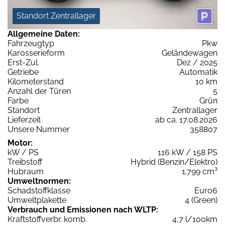
Standort Zentrallager
Allgemeine Daten:
Fahrzeugtyp
Pkw
Karosserieform
Geländewagen
Erst-Zul.
Dez / 2025
Getriebe
Automatik
Kilometerstand
10 km
Anzahl der Türen
5
Farbe
Grün
Standort
Zentrallager
Lieferzeit
ab ca. 17.08.2026
Unsere Nummer
358807
Motor:
kW / PS
116 kW / 158 PS
Treibstoff
Hybrid (Benzin/Elektro)
Hubraum
1.799 cm³
Umweltnormen:
Schadstoffklasse
Euro6
Umweltplakette
4 (Green)
Verbrauch und Emissionen nach WLTP:
Kraftstoffverbr. komb.
4,7 l/100km