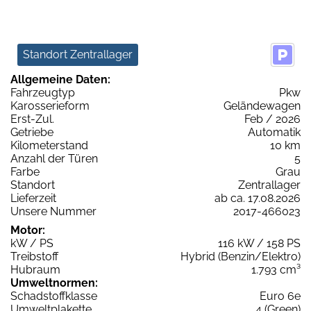
Standort Zentrallager
Allgemeine Daten:
Fahrzeugtyp
Pkw
Karosserieform
Geländewagen
Erst-Zul.
Feb / 2026
Getriebe
Automatik
Kilometerstand
10 km
Anzahl der Türen
5
Farbe
Grau
Standort
Zentrallager
Lieferzeit
ab ca. 17.08.2026
Unsere Nummer
2017-466023
Motor:
kW / PS
116 kW / 158 PS
Treibstoff
Hybrid (Benzin/Elektro)
Hubraum
1.793 cm³
Umweltnormen:
Schadstoffklasse
Euro 6e
Umweltplakette
4 (Green)