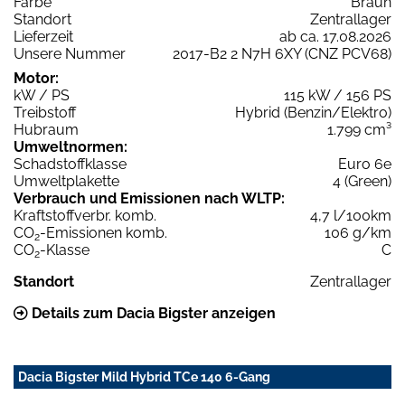
Farbe
Braun
Standort
Zentrallager
Lieferzeit
ab ca. 17.08.2026
Unsere Nummer
2017-B2 2 N7H 6XY (CNZ PCV68)
Motor:
kW / PS
115 kW / 156 PS
Treibstoff
Hybrid (Benzin/Elektro)
Hubraum
1.799 cm³
Umweltnormen:
Schadstoffklasse
Euro 6e
Umweltplakette
4 (Green)
Verbrauch und Emissionen nach WLTP:
Kraftstoffverbr. komb.
4,7 l/100km
CO
-Emissionen komb.
106 g/km
2
CO
-Klasse
C
2
Standort
Zentrallager
Details zum Dacia Bigster anzeigen
Dacia Bigster Mild Hybrid TCe 140 6-Gang