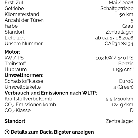
Erst-Zul.
Mai / 2026
Getriebe
Schaltgetriebe
Kilometerstand
50 km
Anzahl der Türen
5
Farbe
Grau
Standort
Zentrallager
Lieferzeit
ab ca. 17.08.2026
Unsere Nummer
CAR3028134
Motor:
kW / PS
103 kW / 140 PS
Treibstoff
Benzin
Hubraum
1.199 cm³
Umweltnormen:
Schadstoffklasse
Euro6
Umweltplakette
4 (Green)
Verbrauch und Emissionen nach WLTP:
Kraftstoffverbr. komb.
5,5 l/100km
CO
-Emissionen komb.
124 g/km
2
CO
-Klasse
D
2
Standort
Zentrallager
Details zum Dacia Bigster anzeigen