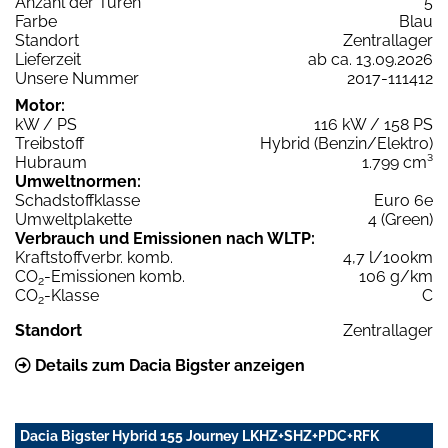
Anzahl der Türen
5
Farbe
Blau
Standort
Zentrallager
Lieferzeit
ab ca. 13.09.2026
Unsere Nummer
2017-111412
Motor:
kW / PS
116 kW / 158 PS
Treibstoff
Hybrid (Benzin/Elektro)
Hubraum
1.799 cm³
Umweltnormen:
Schadstoffklasse
Euro 6e
Umweltplakette
4 (Green)
Verbrauch und Emissionen nach WLTP:
Kraftstoffverbr. komb.
4,7 l/100km
CO
-Emissionen komb.
106 g/km
2
CO
-Klasse
C
2
Standort
Zentrallager
Details zum Dacia Bigster anzeigen
Dacia Bigster Hybrid 155 Journey LKHZ+SHZ+PDC+RFK