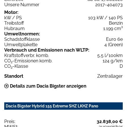
Unsere Nummer
2017-404073
Motor:
kW / PS
103 kW / 140 PS
Treibstoff
Benzin
Hubraum
1.199 cm³
Umweltnormen:
Schadstoffklasse
Euro 6e
Umweltplakette
4 (Green)
Verbrauch und Emissionen nach WLTP:
Kraftstoffverbr. komb.
5,5 l/100km
CO
-Emissionen komb.
124 g/km
2
CO
-Klasse
D
2
Standort
Zentrallager
Details zum Dacia Bigster anzeigen
Dacia Bigster Hybrid 155 Extreme SHZ LKHZ Pano
Preis:
32.838,00 €
MWSt:
ausweisbar