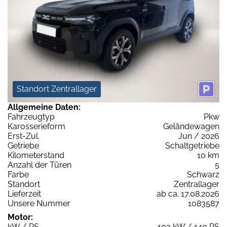
Standort Zentrallager
Allgemeine Daten:
Fahrzeugtyp
Pkw
Karosserieform
Geländewagen
Erst-Zul.
Jun / 2026
Getriebe
Schaltgetriebe
Kilometerstand
10 km
Anzahl der Türen
5
Farbe
Schwarz
Standort
Zentrallager
Lieferzeit
ab ca. 17.08.2026
Unsere Nummer
1083587
Motor:
kW / PS
103 kW / 140 PS