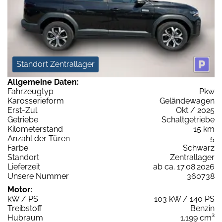
Standort Zentrallager
Allgemeine Daten:
Fahrzeugtyp
Pkw
Karosserieform
Geländewagen
Erst-Zul.
Okt / 2025
Getriebe
Schaltgetriebe
Kilometerstand
15 km
Anzahl der Türen
5
Farbe
Schwarz
Standort
Zentrallager
Lieferzeit
ab ca. 17.08.2026
Unsere Nummer
360738
Motor:
kW / PS
103 kW / 140 PS
Treibstoff
Benzin
Hubraum
1.199 cm³