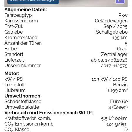
Allgemeine Daten:
Fahrzeugtyp
Pkw
Karosserieform
Geländewagen
Erst-Zul.
Sep / 2025
Getriebe
Schaltgetriebe
Kilometerstand
135 km
Anzahl der Türen
5
Farbe
Grau
Standort
Zentrallager
Lieferzeit
ab ca. 17.08.2026
Unsere Nummer
2017-112575
Motor:
kW / PS
103 kW / 140 PS
Treibstoff
Benzin
Hubraum
1.199 cm³
Umweltnormen:
Schadstoffklasse
Euro 6e
Umweltplakette
4 (Green)
Verbrauch und Emissionen nach WLTP:
Kraftstoffverbr. komb.
5,5 l/100km
CO
-Emissionen komb.
124 g/km
2
CO
-Klasse
D
2