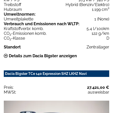
Treibstoff
Hybrid (Benzin/Elektro)
Hubraum
1.199 cm³
Umweltnormen:
Umweltplakette
1 (None)
Verbrauch und Emissionen nach WLTP:
Kraftstoffverbr. komb.
5,4 l/100km
CO
-Emissionen komb.
122 g/km
2
CO
-Klasse
D
2
Standort
Zentrallager
Details zum Dacia Bigster anzeigen
Dacia Bigster TCe 140 Expression SHZ LKHZ Navi
Preis:
27.421,00 €
MWSt:
ausweisbar