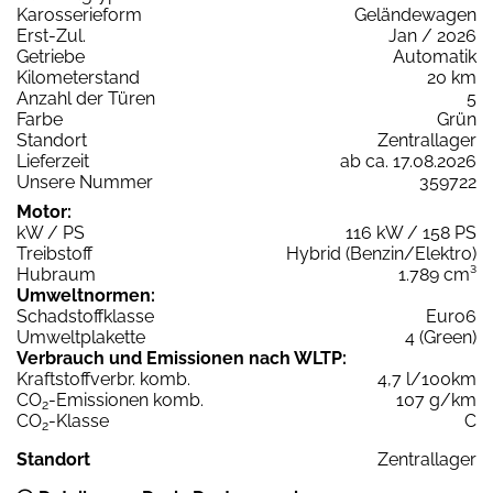
Karosserieform
Geländewagen
Erst-Zul.
Jan / 2026
Getriebe
Automatik
Kilometerstand
20 km
Anzahl der Türen
5
Farbe
Grün
Standort
Zentrallager
Lieferzeit
ab ca. 17.08.2026
Unsere Nummer
359722
Motor:
kW / PS
116 kW / 158 PS
Treibstoff
Hybrid (Benzin/Elektro)
Hubraum
1.789 cm³
Umweltnormen:
Schadstoffklasse
Euro6
Umweltplakette
4 (Green)
Verbrauch und Emissionen nach WLTP:
Kraftstoffverbr. komb.
4,7 l/100km
CO
-Emissionen komb.
107 g/km
2
CO
-Klasse
C
2
Standort
Zentrallager