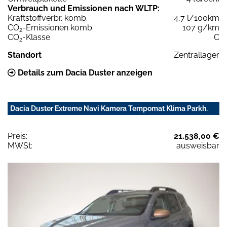
Verbrauch und Emissionen nach WLTP:
Kraftstoffverbr. komb.
4,7 l/100km
CO
-Emissionen komb.
107 g/km
2
CO
-Klasse
C
2
Standort
Zentrallager
Details zum Dacia Duster anzeigen
Dacia Duster Extreme Navi Kamera Tempomat Klima Parkh.
Preis:
21.538,00 €
MWSt:
ausweisbar