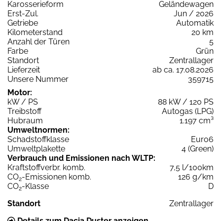
Karosserieform
Geländewagen
Erst-Zul.
Jun / 2026
Getriebe
Automatik
Kilometerstand
20 km
Anzahl der Türen
5
Farbe
Grün
Standort
Zentrallager
Lieferzeit
ab ca. 17.08.2026
Unsere Nummer
359715
Motor:
kW / PS
88 kW / 120 PS
Treibstoff
Autogas (LPG)
Hubraum
1.197 cm³
Umweltnormen:
Schadstoffklasse
Euro6
Umweltplakette
4 (Green)
Verbrauch und Emissionen nach WLTP:
Kraftstoffverbr. komb.
7,5 l/100km
CO
-Emissionen komb.
126 g/km
2
CO
-Klasse
D
2
Standort
Zentrallager
Details zum Dacia Duster anzeigen