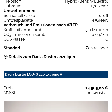
Treibstoff
Hybrid (Benzin/Elektro)
Hubraum
1.789 cm³
Umweltnormen:
Schadstoffklasse
Euro6
Umweltplakette
4 (Green)
Verbrauch und Emissionen nach WLTP:
Kraftstoffverbr. komb.
5,0 l/100km
CO
-Emissionen komb.
107 g/km
2
CO
-Klasse
C
2
Standort
Zentrallager
Details zum Dacia Duster anzeigen
Dacia Duster ECO-G 120 Extreme AT
Preis:
24.565,00 €
MWSt:
ausweisbar