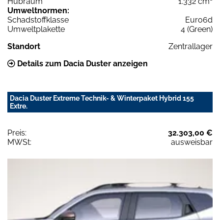
Hubraum
1.332 cm³
Umweltnormen:
Schadstoffklasse
Euro6d
Umweltplakette
4 (Green)
Standort
Zentrallager
Details zum Dacia Duster anzeigen
Dacia Duster Extreme Technik- & Winterpaket Hybrid 155
Extre.
Preis:
32.303,00 €
MWSt:
ausweisbar