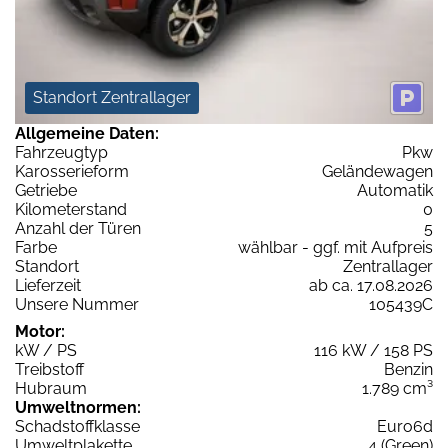
Standort Zentrallager
Allgemeine Daten:
Fahrzeugtyp
Pkw
Karosserieform
Geländewagen
Getriebe
Automatik
Kilometerstand
0
Anzahl der Türen
5
Farbe
wählbar - ggf. mit Aufpreis
Standort
Zentrallager
Lieferzeit
ab ca. 17.08.2026
Unsere Nummer
105439C
Motor:
kW / PS
116 kW / 158 PS
Treibstoff
Benzin
Hubraum
1.789 cm³
Umweltnormen:
Schadstoffklasse
Euro6d
Umweltplakette
4 (Green)