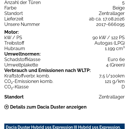
Anzahl der Türen
5
Farbe
Beige
Standort
Zentrallager
Lieferzeit
ab ca. 17.08.2026
Unsere Nummer
2017-666095
Motor:
kW / PS
90 kW / 122 PS
Treibstoff
Autogas (LPG)
Hubraum
1.199 cm³
Umweltnormen:
Schadstoffklasse
Euro 6e
Umweltplakette
4 (Green)
Verbrauch und Emissionen nach WLTP:
Kraftstoffverbr. komb.
7,5 l/100km
CO
-Emissionen komb.
121 g/km
2
CO
-Klasse
D
2
Standort
Zentrallager
Details zum Dacia Duster anzeigen
Dacia Duster Hybrid 155 Expression III Hybrid 155 Expression.