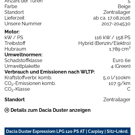
Anzahl der Türen
5
Farbe
Beige
Standort
Zentrallager
Lieferzeit
ab ca. 17.08.2026
Unsere Nummer
2017-204530
Motor:
kW / PS
116 kW / 158 PS
Treibstoff
Hybrid (Benzin/Elektro)
Hubraum
1.789 cm³
Umweltnormen:
Schadstoffklasse
Euro 6e
Umweltplakette
4 (Green)
Verbrauch und Emissionen nach WLTP:
Kraftstoffverbr. komb.
5,0 l/100km
CO
-Emissionen komb.
107 g/km
2
CO
-Klasse
C
2
Standort
Zentrallager
Details zum Dacia Duster anzeigen
Dacia Duster Expressiom LPG 120 PS AT | Carplay | Sitz+Lnkrd.