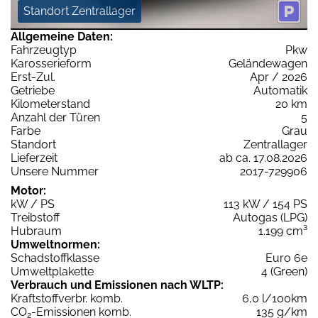
Standort Zentrallager
Allgemeine Daten:
Fahrzeugtyp
Pkw
Karosserieform
Geländewagen
Erst-Zul.
Apr / 2026
Getriebe
Automatik
Kilometerstand
20 km
Anzahl der Türen
5
Farbe
Grau
Standort
Zentrallager
Lieferzeit
ab ca. 17.08.2026
Unsere Nummer
2017-729906
Motor:
kW / PS
113 kW / 154 PS
Treibstoff
Autogas (LPG)
Hubraum
1.199 cm³
Umweltnormen:
Schadstoffklasse
Euro 6e
Umweltplakette
4 (Green)
Verbrauch und Emissionen nach WLTP:
Kraftstoffverbr. komb.
6,0 l/100km
CO
-Emissionen komb.
135 g/km
2