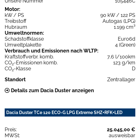
Unsere Nummer
105446C
Motor:
kW / PS
90 kW / 122 PS
Treibstoff
Autogas (LPG)
Hubraum
1.199 cm³
Umweltnormen:
Schadstoffklasse
Euro6d
Umweltplakette
4 (Green)
Verbrauch und Emissionen nach WLTP:
Kraftstoffverbr. komb.
7,6 l/100km
CO
-Emissionen komb.
123 g/km
2
CO
-Klasse
D
2
Standort
Zentrallager
Details zum Dacia Duster anzeigen
Dacia Duster TCe 120 ECO-G LPG Extreme SHZ+RFK+LED
Preis:
25.045,00 €
MWSt:
ausweisbar