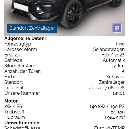
Standort Zentrallager
Allgemeine Daten:
Fahrzeugtyp
Pkw
Karosserieform
Geländewagen
Erst-Zul.
Feb / 2026
Getriebe
Automatik
Kilometerstand
51 km
Anzahl der Türen
5
Farbe
Schwarz
Standort
Zentrallager
Lieferzeit
ab ca. 17.08.2026
Unsere Nummer
14361
Motor:
kW / PS
140 kW / 190 PS
Treibstoff
Benzin
Hubraum
1.984 cm³
Umweltnormen:
Schadstoffklasse
Euro6d-TEMP