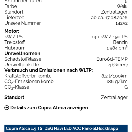
Anzahl der Türen
5
Farbe
Weiß
Standort
Zentrallager
Lieferzeit
ab ca. 17.08.2026
Unsere Nummer
14252
Motor:
kW / PS
140 kW / 190 PS
Treibstoff
Benzin
Hubraum
1.984 cm³
Umweltnormen:
Schadstoffklasse
Euro6d-TEMP
Umweltplakette
4 (Green)
Verbrauch und Emissionen nach WLTP:
Kraftstoffverbr. komb.
8,2 l/100km
CO
-Emissionen komb.
186 g/km
2
CO
-Klasse
G
2
Standort
Zentrallager
Details zum Cupra Ateca anzeigen
Cupra Ateca 1.5 TSI DSG Navi LED ACC Pano el.Heckklapp