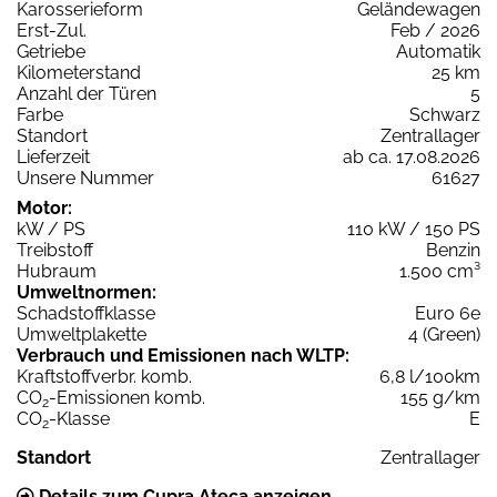
Karosserieform
Geländewagen
Erst-Zul.
Feb / 2026
Getriebe
Automatik
Kilometerstand
25 km
Anzahl der Türen
5
Farbe
Schwarz
Standort
Zentrallager
Lieferzeit
ab ca. 17.08.2026
Unsere Nummer
61627
Motor:
kW / PS
110 kW / 150 PS
Treibstoff
Benzin
Hubraum
1.500 cm³
Umweltnormen:
Schadstoffklasse
Euro 6e
Umweltplakette
4 (Green)
Verbrauch und Emissionen nach WLTP:
Kraftstoffverbr. komb.
6,8 l/100km
CO
-Emissionen komb.
155 g/km
2
CO
-Klasse
E
2
Standort
Zentrallager
Details zum Cupra Ateca anzeigen