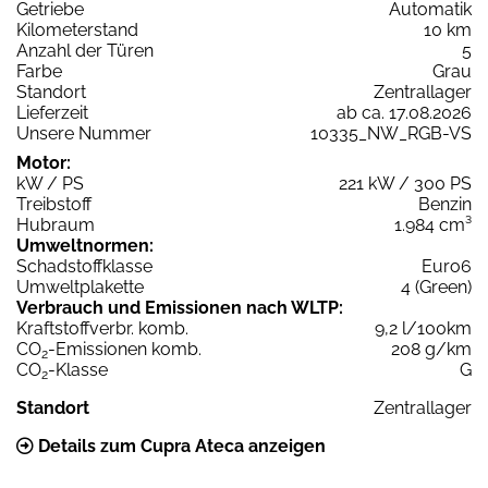
Getriebe
Automatik
Kilometerstand
10 km
Anzahl der Türen
5
Farbe
Grau
Standort
Zentrallager
Lieferzeit
ab ca. 17.08.2026
Unsere Nummer
10335_NW_RGB-VS
Motor:
kW / PS
221 kW / 300 PS
Treibstoff
Benzin
Hubraum
1.984 cm³
Umweltnormen:
Schadstoffklasse
Euro6
Umweltplakette
4 (Green)
Verbrauch und Emissionen nach WLTP:
Kraftstoffverbr. komb.
9,2 l/100km
CO
-Emissionen komb.
208 g/km
2
CO
-Klasse
G
2
Standort
Zentrallager
Details zum Cupra Ateca anzeigen