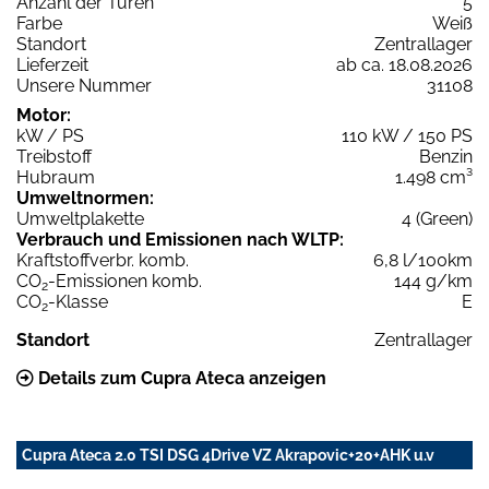
Anzahl der Türen
5
Farbe
Weiß
Standort
Zentrallager
Lieferzeit
ab ca. 18.08.2026
Unsere Nummer
31108
Motor:
kW / PS
110 kW / 150 PS
Treibstoff
Benzin
Hubraum
1.498 cm³
Umweltnormen:
Umweltplakette
4 (Green)
Verbrauch und Emissionen nach WLTP:
Kraftstoffverbr. komb.
6,8 l/100km
CO
-Emissionen komb.
144 g/km
2
CO
-Klasse
E
2
Standort
Zentrallager
Details zum Cupra Ateca anzeigen
Cupra Ateca 2.0 TSI DSG 4Drive VZ Akrapovic+20+AHK u.v