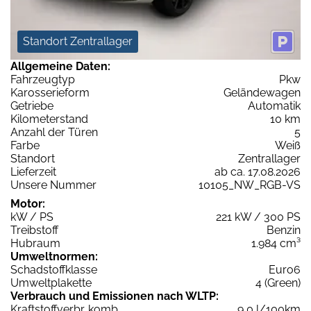
Standort Zentrallager
Allgemeine Daten:
Fahrzeugtyp
Pkw
Karosserieform
Geländewagen
Getriebe
Automatik
Kilometerstand
10 km
Anzahl der Türen
5
Farbe
Weiß
Standort
Zentrallager
Lieferzeit
ab ca. 17.08.2026
Unsere Nummer
10105_NW_RGB-VS
Motor:
kW / PS
221 kW / 300 PS
Treibstoff
Benzin
Hubraum
1.984 cm³
Umweltnormen:
Schadstoffklasse
Euro6
Umweltplakette
4 (Green)
Verbrauch und Emissionen nach WLTP:
Kraftstoffverbr. komb.
9,0 l/100km