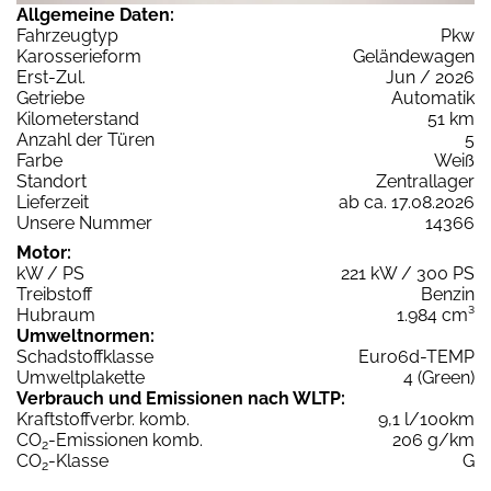
Allgemeine Daten:
Fahrzeugtyp
Pkw
Karosserieform
Geländewagen
Erst-Zul.
Jun / 2026
Getriebe
Automatik
Kilometerstand
51 km
Anzahl der Türen
5
Farbe
Weiß
Standort
Zentrallager
Lieferzeit
ab ca. 17.08.2026
Unsere Nummer
14366
Motor:
kW / PS
221 kW / 300 PS
Treibstoff
Benzin
Hubraum
1.984 cm³
Umweltnormen:
Schadstoffklasse
Euro6d-TEMP
Umweltplakette
4 (Green)
Verbrauch und Emissionen nach WLTP:
Kraftstoffverbr. komb.
9,1 l/100km
CO
-Emissionen komb.
206 g/km
2
CO
-Klasse
G
2