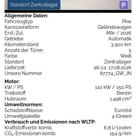
Standort Zentrallager
Allgemeine Daten:
Fahrzeugtyp
Pkw
Karosserieform
Geländewagen
Erst-Zul.
Mär / 2026
Getriebe
Automatik
Kilometerstand
3.900 km
Anzahl der Türen
5
Farbe
Weiß
Standort
Zentrallager
Lieferzeit
ab ca. 17.08.2026
Unsere Nummer
87774_GW_IN
Motor:
kW / PS
110 kW / 150 PS
Treibstoff
Benzin
Hubraum
1.498 cm³
Umweltnormen:
Schadstoffklasse
Euro6d
Umweltplakette
4 (Green)
Verbrauch und Emissionen nach WLTP:
Kraftstoffverbr. komb.
6,8 l/100km
CO
-Emissionen komb.
154 g/km
2