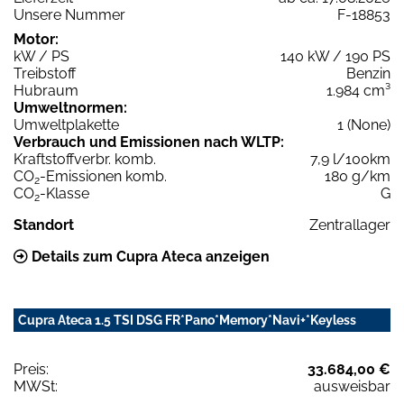
Unsere Nummer
F-18853
Motor:
kW / PS
140 kW / 190 PS
Treibstoff
Benzin
Hubraum
1.984 cm³
Umweltnormen:
Umweltplakette
1 (None)
Verbrauch und Emissionen nach WLTP:
Kraftstoffverbr. komb.
7,9 l/100km
CO
-Emissionen komb.
180 g/km
2
CO
-Klasse
G
2
Standort
Zentrallager
Details zum Cupra Ateca anzeigen
Cupra Ateca 1.5 TSI DSG FR*Pano*Memory*Navi+*Keyless
Preis:
33.684,00 €
MWSt:
ausweisbar