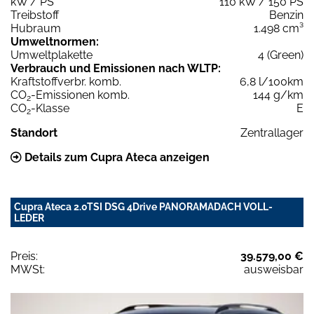
kW / PS
110 kW / 150 PS
Treibstoff
Benzin
Hubraum
1.498 cm³
Umweltnormen:
Umweltplakette
4 (Green)
Verbrauch und Emissionen nach WLTP:
Kraftstoffverbr. komb.
6,8 l/100km
CO
-Emissionen komb.
144 g/km
2
CO
-Klasse
E
2
Standort
Zentrallager
Details zum Cupra Ateca anzeigen
Cupra Ateca 2.0TSI DSG 4Drive PANORAMADACH VOLL-
LEDER
Preis:
39.579,00 €
MWSt:
ausweisbar