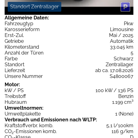
Standort Zentrallager
Allgemeine Daten:
Fahrzeugtyp
Pkw
Karosserieform
Limousine
Erst-Zul.
Mai / 2025
Getriebe
Automatik
Kilometerstand
33.045 km
Anzahl der Türen
5
Farbe
Schwarz
Standort
Zentrallager
Lieferzeit
ab ca. 17.08.2026
Unsere Nummer
S4800067
Motor:
kW / PS
100 kW / 136 PS
Treibstoff
Benzin
Hubraum
1.199 cm³
Umweltnormen:
Umweltplakette
1 (None)
Verbrauch und Emissionen nach WLTP:
Kraftstoffverbr. komb.
5,1 l/100km
CO
-Emissionen komb.
116 g/km
2
CO
-Klasse
D