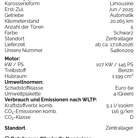
Karosserieform
Limousine
Erst-Zul.
Jun / 2025
Getriebe
Automatik
Kilometerstand
20.265 km
Anzahl der Türen
5
Farbe
Schwarz
Standort
Zentrallager
Lieferzeit
ab ca. 17.08.2026
Unsere Nummer
S4800209
Motor:
kW / PS
107 kW / 145 PS
Treibstoff
Benzin
Hubraum
1.199 cm³
Umweltnormen:
Schadstoffklasse
Euro 6e
Umweltplakette
4 (Green)
Verbrauch und Emissionen nach WLTP:
Kraftstoffverbr. komb.
5,1 l/100km
CO
-Emissionen komb.
116 g/km
2
CO
-Klasse
D
2
Standort
Zentrallager