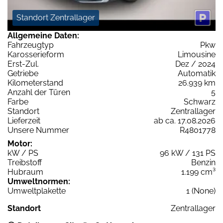
Standort Zentrallager
Allgemeine Daten:
Fahrzeugtyp
Pkw
Karosserieform
Limousine
Erst-Zul.
Dez / 2024
Getriebe
Automatik
Kilometerstand
26.939 km
Anzahl der Türen
5
Farbe
Schwarz
Standort
Zentrallager
Lieferzeit
ab ca. 17.08.2026
Unsere Nummer
R4801778
Motor:
kW / PS
96 kW / 131 PS
Treibstoff
Benzin
Hubraum
1.199 cm³
Umweltnormen:
Umweltplakette
1 (None)
Standort
Zentrallager