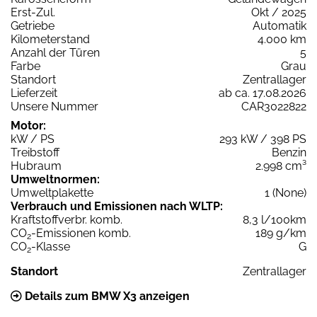
Erst-Zul.
Okt / 2025
Getriebe
Automatik
Kilometerstand
4.000 km
Anzahl der Türen
5
Farbe
Grau
Standort
Zentrallager
Lieferzeit
ab ca. 17.08.2026
Unsere Nummer
CAR3022822
Motor:
kW / PS
293 kW / 398 PS
Treibstoff
Benzin
Hubraum
2.998 cm³
Umweltnormen:
Umweltplakette
1 (None)
Verbrauch und Emissionen nach WLTP:
Kraftstoffverbr. komb.
8,3 l/100km
CO
-Emissionen komb.
189 g/km
2
CO
-Klasse
G
2
Standort
Zentrallager
Details zum BMW X3 anzeigen