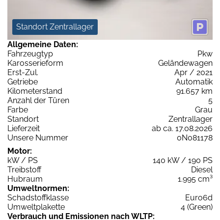
Standort Zentrallager
Allgemeine Daten:
Fahrzeugtyp
Pkw
Karosserieform
Geländewagen
Erst-Zul.
Apr / 2021
Getriebe
Automatik
Kilometerstand
91.657 km
Anzahl der Türen
5
Farbe
Grau
Standort
Zentrallager
Lieferzeit
ab ca. 17.08.2026
Unsere Nummer
0N081178
Motor:
kW / PS
140 kW / 190 PS
Treibstoff
Diesel
Hubraum
1.995 cm³
Umweltnormen:
Schadstoffklasse
Euro6d
Umweltplakette
4 (Green)
Verbrauch und Emissionen nach WLTP: