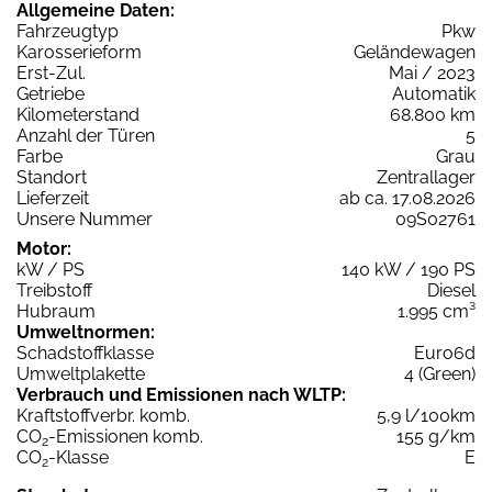
Allgemeine Daten:
Fahrzeugtyp
Pkw
Karosserieform
Geländewagen
Erst-Zul.
Mai / 2023
Getriebe
Automatik
Kilometerstand
68.800 km
Anzahl der Türen
5
Farbe
Grau
Standort
Zentrallager
Lieferzeit
ab ca. 17.08.2026
Unsere Nummer
09S02761
Motor:
kW / PS
140 kW / 190 PS
Treibstoff
Diesel
Hubraum
1.995 cm³
Umweltnormen:
Schadstoffklasse
Euro6d
Umweltplakette
4 (Green)
Verbrauch und Emissionen nach WLTP:
Kraftstoffverbr. komb.
5,9 l/100km
CO
-Emissionen komb.
155 g/km
2
CO
-Klasse
E
2