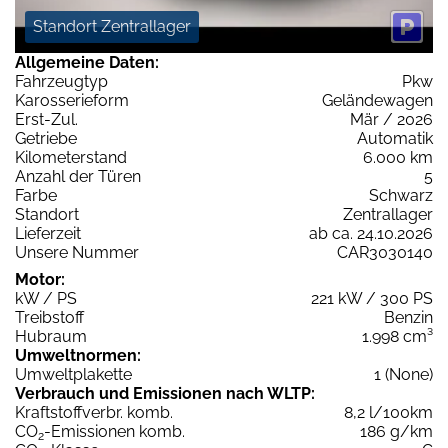
Standort Zentrallager
Allgemeine Daten:
Fahrzeugtyp
Pkw
Karosserieform
Geländewagen
Erst-Zul.
Mär / 2026
Getriebe
Automatik
Kilometerstand
6.000 km
Anzahl der Türen
5
Farbe
Schwarz
Standort
Zentrallager
Lieferzeit
ab ca. 24.10.2026
Unsere Nummer
CAR3030140
Motor:
kW / PS
221 kW / 300 PS
Treibstoff
Benzin
Hubraum
1.998 cm³
Umweltnormen:
Umweltplakette
1 (None)
Verbrauch und Emissionen nach WLTP:
Kraftstoffverbr. komb.
8,2 l/100km
CO
-Emissionen komb.
186 g/km
2