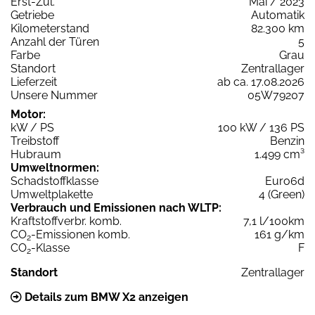
Erst-Zul.
Mai / 2023
Getriebe
Automatik
Kilometerstand
82.300 km
Anzahl der Türen
5
Farbe
Grau
Standort
Zentrallager
Lieferzeit
ab ca. 17.08.2026
Unsere Nummer
05W79207
Motor:
kW / PS
100 kW / 136 PS
Treibstoff
Benzin
Hubraum
1.499 cm³
Umweltnormen:
Schadstoffklasse
Euro6d
Umweltplakette
4 (Green)
Verbrauch und Emissionen nach WLTP:
Kraftstoffverbr. komb.
7,1 l/100km
CO
-Emissionen komb.
161 g/km
2
CO
-Klasse
F
2
Standort
Zentrallager
Details zum BMW X2 anzeigen