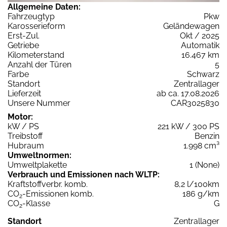
Allgemeine Daten:
Fahrzeugtyp
Pkw
Karosserieform
Geländewagen
Erst-Zul.
Okt / 2025
Getriebe
Automatik
Kilometerstand
16.467 km
Anzahl der Türen
5
Farbe
Schwarz
Standort
Zentrallager
Lieferzeit
ab ca. 17.08.2026
Unsere Nummer
CAR3025830
Motor:
kW / PS
221 kW / 300 PS
Treibstoff
Benzin
Hubraum
1.998 cm³
Umweltnormen:
Umweltplakette
1 (None)
Verbrauch und Emissionen nach WLTP:
Kraftstoffverbr. komb.
8,2 l/100km
CO
-Emissionen komb.
186 g/km
2
CO
-Klasse
G
2
Standort
Zentrallager