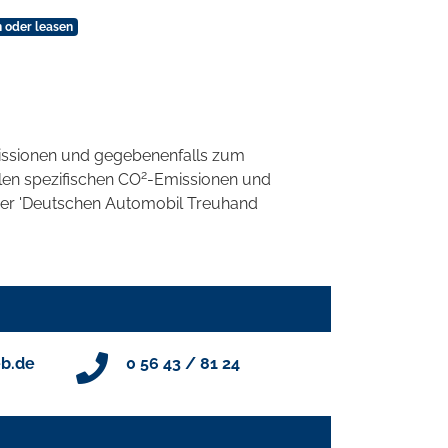
 oder leasen
ssionen und gegebenenfalls zum
2
llen spezifischen CO
-Emissionen und
 der 'Deutschen Automobil Treuhand
b.de
0 56 43 / 81 24