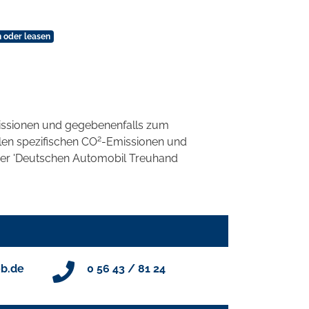
 oder leasen
ssionen und gegebenenfalls zum
2
llen spezifischen CO
-Emissionen und
 der 'Deutschen Automobil Treuhand
b.de
0 56 43 / 81 24