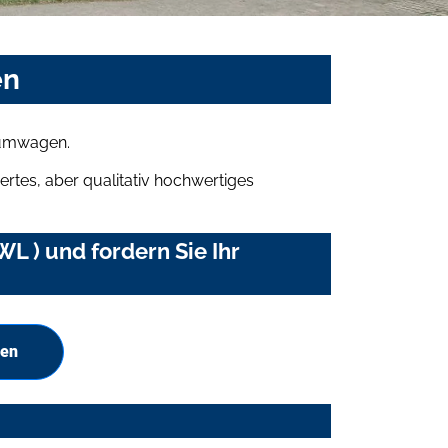
en
raumwagen.
rtes, aber qualitativ hochwertiges
L ) und fordern Sie Ihr
hen