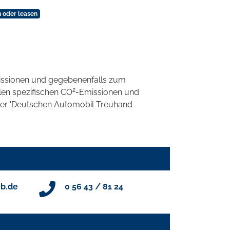
 oder leasen
ssionen und gegebenenfalls zum
2
llen spezifischen CO
-Emissionen und
 der 'Deutschen Automobil Treuhand
b.de
0 56 43 / 81 24