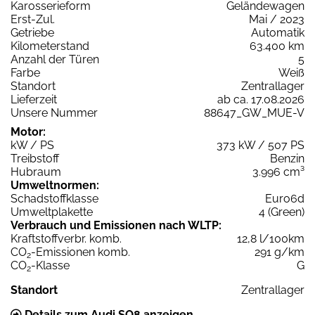
Karosserieform
Geländewagen
Erst-Zul.
Mai / 2023
Getriebe
Automatik
Kilometerstand
63.400 km
Anzahl der Türen
5
Farbe
Weiß
Standort
Zentrallager
Lieferzeit
ab ca. 17.08.2026
Unsere Nummer
88647_GW_MUE-V
Motor:
kW / PS
373 kW / 507 PS
Treibstoff
Benzin
Hubraum
3.996 cm³
Umweltnormen:
Schadstoffklasse
Euro6d
Umweltplakette
4 (Green)
Verbrauch und Emissionen nach WLTP:
Kraftstoffverbr. komb.
12,8 l/100km
CO
-Emissionen komb.
291 g/km
2
CO
-Klasse
G
2
Standort
Zentrallager
Details zum Audi SQ8 anzeigen