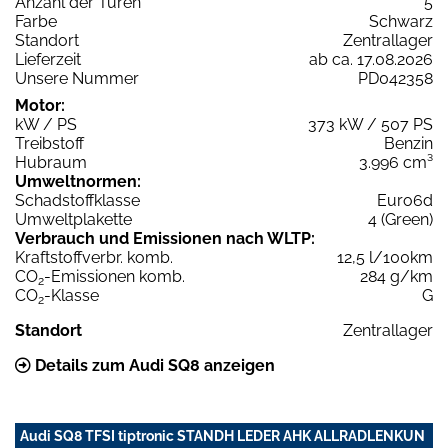
Anzahl der Türen
5
Farbe
Schwarz
Standort
Zentrallager
Lieferzeit
ab ca. 17.08.2026
Unsere Nummer
PD042358
Motor:
kW / PS
373 kW / 507 PS
Treibstoff
Benzin
Hubraum
3.996 cm³
Umweltnormen:
Schadstoffklasse
Euro6d
Umweltplakette
4 (Green)
Verbrauch und Emissionen nach WLTP:
Kraftstoffverbr. komb.
12,5 l/100km
CO
-Emissionen komb.
284 g/km
2
CO
-Klasse
G
2
Standort
Zentrallager
Details zum Audi SQ8 anzeigen
Audi SQ8 TFSI tiptronic STANDH LEDER AHK ALLRADLENKUN