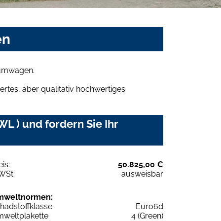
en
raumwagen.
rtes, aber qualitativ hochwertiges
L ) und fordern Sie Ihr
eis:
50.825,00 €
WSt:
ausweisbar
mweltnormen:
hadstoffklasse
Euro6d
weltplakette
4 (Green)