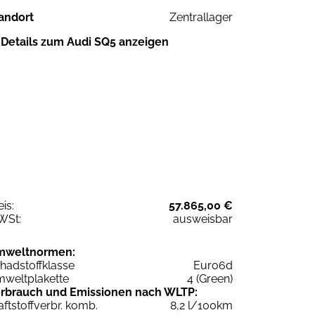
andort
Zentrallager
Details zum Audi SQ5 anzeigen
eis:
57.865,00 €
WSt:
ausweisbar
mweltnormen:
hadstoffklasse
Euro6d
weltplakette
4 (Green)
rbrauch und Emissionen nach WLTP:
aftstoffverbr. komb.
8,2 l/100km