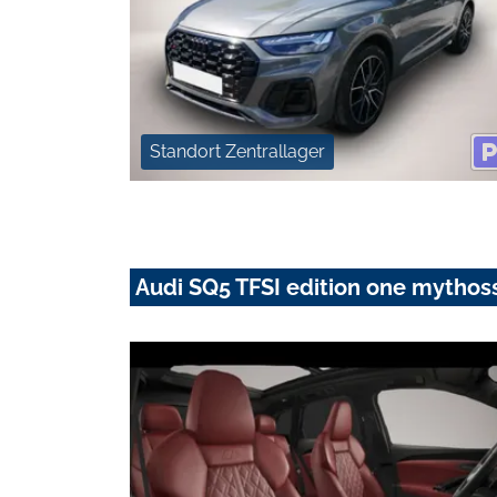
Standort Zentrallager
Audi SQ5 TFSI edition one mytho