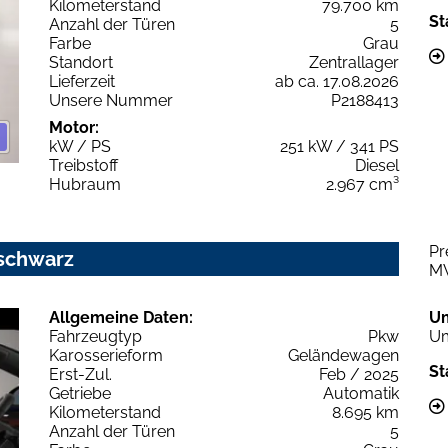
Kilometerstand
79.700 km
St
Anzahl der Türen
5
Farbe
Grau
Standort
Zentrallager
Lieferzeit
ab ca. 17.08.2026
Unsere Nummer
P2188413
Motor:
kW / PS
251 kW / 341 PS
Treibstoff
Diesel
Hubraum
2.967 cm³
Pr
sschwarz
M
Allgemeine Daten:
U
Fahrzeugtyp
Pkw
Um
Karosserieform
Geländewagen
St
Erst-Zul.
Feb / 2025
Getriebe
Automatik
Kilometerstand
8.695 km
Anzahl der Türen
5