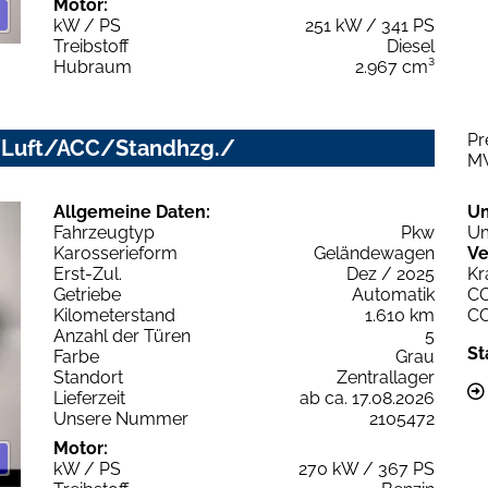
Motor:
kW / PS
251 kW / 341 PS
Treibstoff
Diesel
Hubraum
2.967 cm³
Pr
D+/Luft/ACC/Standhzg./
M
Allgemeine Daten:
U
Fahrzeugtyp
Pkw
Um
Karosserieform
Geländewagen
Ve
Erst-Zul.
Dez / 2025
Kr
Getriebe
Automatik
C
Kilometerstand
1.610 km
C
Anzahl der Türen
5
St
Farbe
Grau
Standort
Zentrallager
Lieferzeit
ab ca. 17.08.2026
Unsere Nummer
2105472
Motor:
kW / PS
270 kW / 367 PS