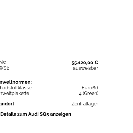
eis:
55.120,00 €
WSt:
ausweisbar
mweltnormen:
hadstoffklasse
Euro6d
weltplakette
4 (Green)
andort
Zentrallager
Details zum Audi SQ5 anzeigen