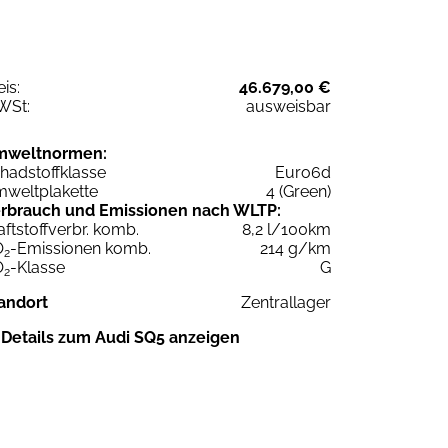
eis:
46.679,00 €
WSt:
ausweisbar
mweltnormen:
hadstoffklasse
Euro6d
weltplakette
4 (Green)
rbrauch und Emissionen nach WLTP:
aftstoffverbr. komb.
8,2 l/100km
O
-Emissionen komb.
214 g/km
2
O
-Klasse
G
2
andort
Zentrallager
Details zum Audi SQ5 anzeigen