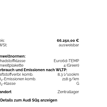
eis:
66.250,00 €
WSt:
ausweisbar
mweltnormen:
hadstoffklasse
Euro6d-TEMP
weltplakette
4 (Green)
rbrauch und Emissionen nach WLTP:
aftstoffverbr. komb.
8,3 l/100km
O
-Emissionen komb.
218 g/km
2
O
-Klasse
G
2
andort
Zentrallager
Details zum Audi SQ5 anzeigen