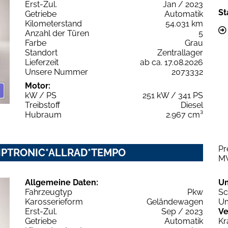
Erst-Zul.
Jan / 2023
St
Getriebe
Automatik
Kilometerstand
54.031 km
Anzahl der Türen
5
Farbe
Grau
Standort
Zentrallager
Lieferzeit
ab ca. 17.08.2026
Unsere Nummer
2073332
Motor:
kW / PS
251 kW / 341 PS
Treibstoff
Diesel
Hubraum
2.967 cm³
Pr
*TIPTRONIC*ALLRAD*TEMPO
M
Allgemeine Daten:
U
Fahrzeugtyp
Pkw
Sc
Karosserieform
Geländewagen
Um
Erst-Zul.
Sep / 2023
Ve
Getriebe
Automatik
Kr