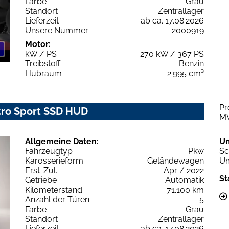
Farbe
Grau
Standort
Zentrallager
Lieferzeit
ab ca. 17.08.2026
Unsere Nummer
2000919
Motor:
kW / PS
270 kW / 367 PS
Treibstoff
Benzin
Hubraum
2.995 cm³
Pr
ttro Sport SSD HUD
M
Allgemeine Daten:
U
Fahrzeugtyp
Pkw
Sc
Karosserieform
Geländewagen
Um
Erst-Zul.
Apr / 2022
St
Getriebe
Automatik
Kilometerstand
71.100 km
Anzahl der Türen
5
Farbe
Grau
Standort
Zentrallager
Lieferzeit
ab ca. 17.08.2026