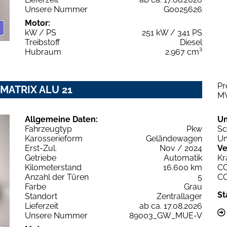
Unsere Nummer
G0025626
Motor:
kW / PS
251 kW / 341 PS
Treibstoff
Diesel
Hubraum
2.967 cm³
Pr
MATRIX ALU 21
M
Allgemeine Daten:
U
Fahrzeugtyp
Pkw
Sc
Karosserieform
Geländewagen
Um
Erst-Zul.
Nov / 2024
Ve
Getriebe
Automatik
Kr
Kilometerstand
16.600 km
C
Anzahl der Türen
5
C
Farbe
Grau
St
Standort
Zentrallager
Lieferzeit
ab ca. 17.08.2026
Unsere Nummer
89003_GW_MUE-V