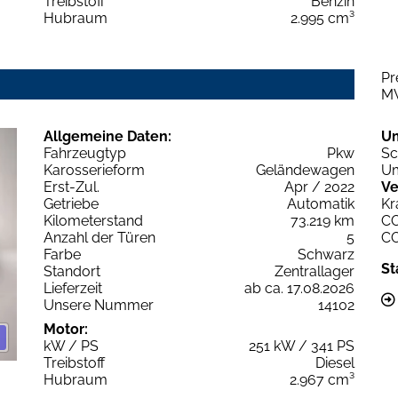
Treibstoff
Benzin
Hubraum
2.995 cm³
Pr
M
Allgemeine Daten:
U
Fahrzeugtyp
Pkw
Sc
Karosserieform
Geländewagen
Um
Erst-Zul.
Apr / 2022
Ve
Getriebe
Automatik
Kr
Kilometerstand
73.219 km
C
Anzahl der Türen
5
C
Farbe
Schwarz
St
Standort
Zentrallager
Lieferzeit
ab ca. 17.08.2026
Unsere Nummer
14102
Motor:
kW / PS
251 kW / 341 PS
Treibstoff
Diesel
Hubraum
2.967 cm³