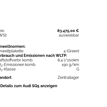
eis:
83.475,00 €
WSt:
ausweisbar
mweltnormen:
weltplakette
4 (Green)
rbrauch und Emissionen nach WLTP:
aftstoffverbr. komb.
8,4 l/100km
O
-Emissionen komb.
190 g/km
2
O
-Klasse
G
2
andort
Zentrallager
Details zum Audi SQ5 anzeigen