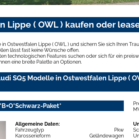
n Lippe ( OWL ) kaufen oder leas
in Ostwestfalen Lippe ( OWL ) und sichern Sie sich Ihren T
len lässt fast keine Wünsche offen.
en technologischen Features suchen oder sich für ein preiswe
hnen eine breite Palette an Optionen.
di SQ5 Modelle in Ostwestfalen Lippe ( OW
Pr
t*B+O*Schwarz-Paket*
M
Allgemeine Daten:
U
Fahrzeugtyp
Pkw
Sc
Karosserieform
Geländewagen
Um