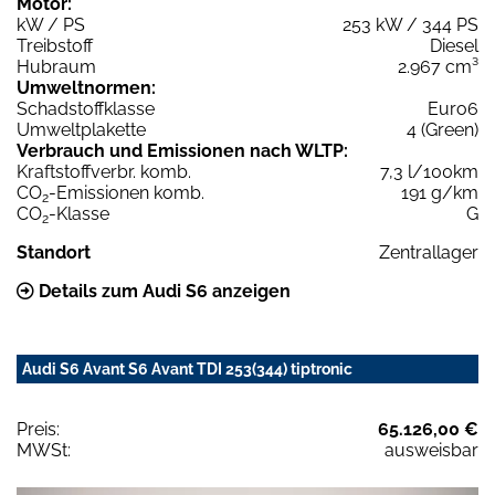
Motor:
kW / PS
253 kW / 344 PS
Treibstoff
Diesel
Hubraum
2.967 cm³
Umweltnormen:
Schadstoffklasse
Euro6
Umweltplakette
4 (Green)
Verbrauch und Emissionen nach WLTP:
Kraftstoffverbr. komb.
7,3 l/100km
CO
-Emissionen komb.
191 g/km
2
CO
-Klasse
G
2
Standort
Zentrallager
Details zum Audi S6 anzeigen
Audi S6 Avant S6 Avant TDI 253(344) tiptronic
Preis:
65.126,00 €
MWSt:
ausweisbar