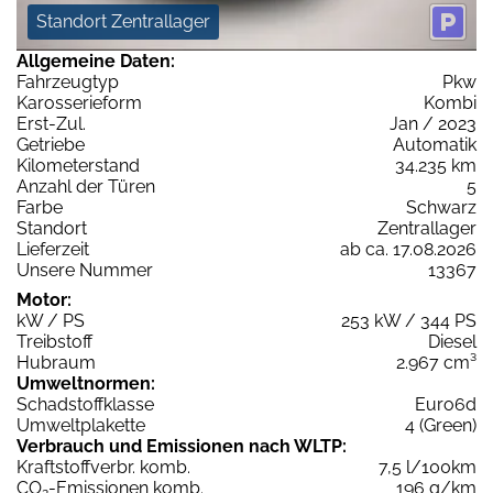
Standort Zentrallager
Allgemeine Daten:
Fahrzeugtyp
Pkw
Karosserieform
Kombi
Erst-Zul.
Jan / 2023
Getriebe
Automatik
Kilometerstand
34.235 km
Anzahl der Türen
5
Farbe
Schwarz
Standort
Zentrallager
Lieferzeit
ab ca. 17.08.2026
Unsere Nummer
13367
Motor:
kW / PS
253 kW / 344 PS
Treibstoff
Diesel
Hubraum
2.967 cm³
Umweltnormen:
Schadstoffklasse
Euro6d
Umweltplakette
4 (Green)
Verbrauch und Emissionen nach WLTP:
Kraftstoffverbr. komb.
7,5 l/100km
CO
-Emissionen komb.
196 g/km
2