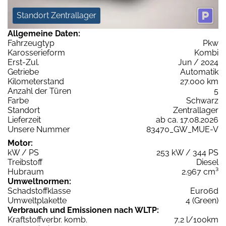
Standort Zentrallager
Allgemeine Daten:
Fahrzeugtyp
Pkw
Karosserieform
Kombi
Erst-Zul.
Jun / 2024
Getriebe
Automatik
Kilometerstand
27.000 km
Anzahl der Türen
5
Farbe
Schwarz
Standort
Zentrallager
Lieferzeit
ab ca. 17.08.2026
Unsere Nummer
83470_GW_MUE-V
Motor:
kW / PS
253 kW / 344 PS
Treibstoff
Diesel
Hubraum
2.967 cm³
Umweltnormen:
Schadstoffklasse
Euro6d
Umweltplakette
4 (Green)
Verbrauch und Emissionen nach WLTP:
Kraftstoffverbr. komb.
7,2 l/100km