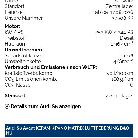
Farbe
Schwarz
Standort
Zentrallager
Lieferzeit
ab ca. 17.08.2026
Unsere Nummer
37508 KR
Motor:
kW / PS
253 kW / 344 PS
Treibstoff
Diesel
Hubraum
2.967 cm³
Umweltnormen:
Schadstoffklasse
Euro6
Umweltplakette
4 (Green)
Verbrauch und Emissionen nach WLTP:
Kraftstoffverbr. komb.
7,0 l/100km
CO
-Emissionen komb.
188 g/km
2
CO
-Klasse
G
2
Standort
Zentrallager
Details zum Audi S6 anzeigen
Audi S6 Avant KERAMIK PANO MATRIX LUFTFEDERUNG B&O
HU