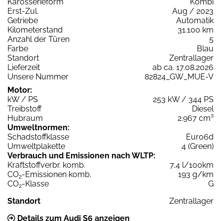
Karosserieform
Kombi
Erst-Zul.
Aug / 2023
Getriebe
Automatik
Kilometerstand
31.100 km
Anzahl der Türen
5
Farbe
Blau
Standort
Zentrallager
Lieferzeit
ab ca. 17.08.2026
Unsere Nummer
82824_GW_MUE-V
Motor:
kW / PS
253 kW / 344 PS
Treibstoff
Diesel
Hubraum
2.967 cm³
Umweltnormen:
Schadstoffklasse
Euro6d
Umweltplakette
4 (Green)
Verbrauch und Emissionen nach WLTP:
Kraftstoffverbr. komb.
7,4 l/100km
CO
-Emissionen komb.
193 g/km
2
CO
-Klasse
G
2
Standort
Zentrallager
Details zum Audi S6 anzeigen