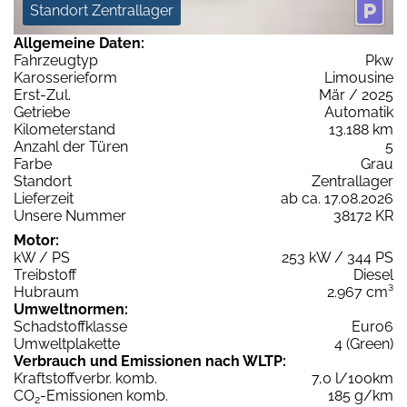
Standort Zentrallager
Allgemeine Daten:
Fahrzeugtyp
Pkw
Karosserieform
Limousine
Erst-Zul.
Mär / 2025
Getriebe
Automatik
Kilometerstand
13.188 km
Anzahl der Türen
5
Farbe
Grau
Standort
Zentrallager
Lieferzeit
ab ca. 17.08.2026
Unsere Nummer
38172 KR
Motor:
kW / PS
253 kW / 344 PS
Treibstoff
Diesel
Hubraum
2.967 cm³
Umweltnormen:
Schadstoffklasse
Euro6
Umweltplakette
4 (Green)
Verbrauch und Emissionen nach WLTP:
Kraftstoffverbr. komb.
7,0 l/100km
CO
-Emissionen komb.
185 g/km
2