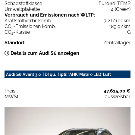
Schadstoffklasse
Euro6d-TEMP
Umweltplakette
4 (Green)
Verbrauch und Emissionen nach WLTP:
Kraftstoffverbr. komb.
7,2 l/100km
CO
-Emissionen komb.
189 g/km
2
CO
-Klasse
G
2
Standort
Zentrallager
Details zum Audi S6 anzeigen
Audi S6 Avant 3.0 TDI qu. Tiptr. *AHK*Matrix-LED*Luft
Preis:
47.615,00 €
MWSt:
ausweisbar