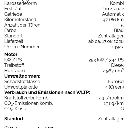
Karosserieform
Kombi
Erst-Zul.
Jan / 2022
Getriebe
Automatik
Kilometerstand
47.186 km
Anzahl der Türen
5
Farbe
Blau
Standort
Zentrallager
Lieferzeit
ab ca. 17.08.2026
Unsere Nummer
14927
Motor:
kW / PS
253 kW / 344 PS
Treibstoff
Diesel
Hubraum
2.967 cm³
Umweltnormen:
Schadstoffklasse
Euro6d
Umweltplakette
4 (Green)
Verbrauch und Emissionen nach WLTP:
Kraftstoffverbr. komb.
7,3 l/100km
CO
-Emissionen komb.
191 g/km
2
CO
-Klasse
G
2
Standort
Zentrallager