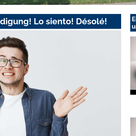
E
digung! Lo siento! Désolé!
u