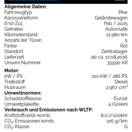
Allgemeine Daten:
Fahrzeugtyp
Pkw
Karosserieform
Geländewagen
Erst-Zul.
Feb / 2025
Getriebe
Automatik
Kilometerstand
21.980 km
Anzahl der Türen
5
Farbe
Rot
Standort
Zentrallager
Lieferzeit
ab ca. 17.08.2026
Unsere Nummer
35590 KR
Motor:
kW / PS
210 kW / 286 PS
Treibstoff
Diesel
Hubraum
2.967 cm³
Umweltnormen:
Schadstoffklasse
Euro6
Umweltplakette
4 (Green)
Verbrauch und Emissionen nach WLTP:
Kraftstoffverbr. komb.
8,0 l/100km
CO
-Emissionen komb.
216 g/km
2
CO
-Klasse
G
2