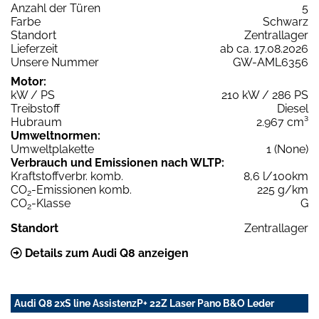
Anzahl der Türen
5
Farbe
Schwarz
Standort
Zentrallager
Lieferzeit
ab ca. 17.08.2026
Unsere Nummer
GW-AML6356
Motor:
kW / PS
210 kW / 286 PS
Treibstoff
Diesel
Hubraum
2.967 cm³
Umweltnormen:
Umweltplakette
1 (None)
Verbrauch und Emissionen nach WLTP:
Kraftstoffverbr. komb.
8,6 l/100km
CO
-Emissionen komb.
225 g/km
2
CO
-Klasse
G
2
Standort
Zentrallager
Details zum Audi Q8 anzeigen
Audi Q8 2xS line AssistenzP+ 22Z Laser Pano B&O Leder