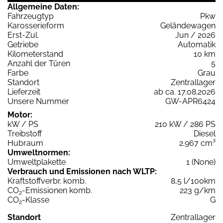
Allgemeine Daten:
Fahrzeugtyp
Pkw
Karosserieform
Geländewagen
Erst-Zul.
Jun / 2026
Getriebe
Automatik
Kilometerstand
10 km
Anzahl der Türen
5
Farbe
Grau
Standort
Zentrallager
Lieferzeit
ab ca. 17.08.2026
Unsere Nummer
GW-APR6424
Motor:
kW / PS
210 kW / 286 PS
Treibstoff
Diesel
Hubraum
2.967 cm³
Umweltnormen:
Umweltplakette
1 (None)
Verbrauch und Emissionen nach WLTP:
Kraftstoffverbr. komb.
8,5 l/100km
CO
-Emissionen komb.
223 g/km
2
CO
-Klasse
G
2
Standort
Zentrallager