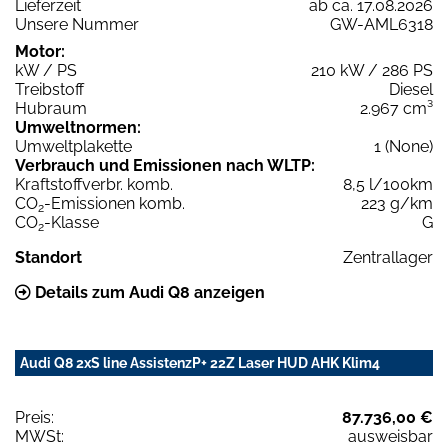
Lieferzeit
ab ca. 17.08.2026
Unsere Nummer
GW-AML6318
Motor:
kW / PS
210 kW / 286 PS
Treibstoff
Diesel
Hubraum
2.967 cm³
Umweltnormen:
Umweltplakette
1 (None)
Verbrauch und Emissionen nach WLTP:
Kraftstoffverbr. komb.
8,5 l/100km
CO
-Emissionen komb.
223 g/km
2
CO
-Klasse
G
2
Standort
Zentrallager
Details zum Audi Q8 anzeigen
Audi Q8 2xS line AssistenzP+ 22Z Laser HUD AHK Klim4
Preis:
87.736,00 €
MWSt:
ausweisbar