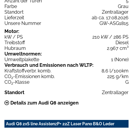
Anzahl der Türen
5
Farbe
Grau
Standort
Zentrallager
Lieferzeit
ab ca. 17.08.2026
Unsere Nummer
GW-ASG1815
Motor:
kW / PS
210 kW / 286 PS
Treibstoff
Diesel
Hubraum
2.967 cm³
Umweltnormen:
Umweltplakette
1 (None)
Verbrauch und Emissionen nach WLTP:
Kraftstoffverbr. komb.
8,6 l/100km
CO
-Emissionen komb.
225 g/km
2
CO
-Klasse
G
2
Standort
Zentrallager
Details zum Audi Q8 anzeigen
Audi Q8 2xS line AssistenzP+ 22Z Laser Pano B&O Leder