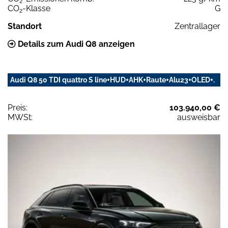
2
CO
-Klasse
G
2
Standort
Zentrallager
Details zum Audi Q8 anzeigen
Audi Q8 50 TDI quattro S line+HUD+AHK+Raute+Alu23+OLED+.
Preis:
103.940,00 €
MWSt:
ausweisbar