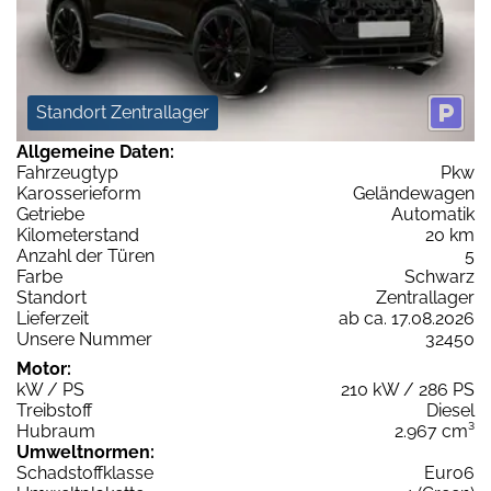
Standort Zentrallager
Allgemeine Daten:
Fahrzeugtyp
Pkw
Karosserieform
Geländewagen
Getriebe
Automatik
Kilometerstand
20 km
Anzahl der Türen
5
Farbe
Schwarz
Standort
Zentrallager
Lieferzeit
ab ca. 17.08.2026
Unsere Nummer
32450
Motor:
kW / PS
210 kW / 286 PS
Treibstoff
Diesel
Hubraum
2.967 cm³
Umweltnormen:
Schadstoffklasse
Euro6