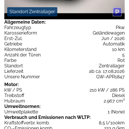
Standort Zentrallager
Allgemeine Daten:
Fahrzeugtyp
Pkw
Karosserieform
Geländewagen
Erst-Zul.
Jun / 2026
Getriebe
Automatik
Kilometerstand
10 km
Anzahl der Türen
5
Farbe
Rot
Standort
Zentrallager
Lieferzeit
ab ca. 17.08.2026
Unsere Nummer
GW-APR1847
Motor:
kW / PS
210 kW / 286 PS
Treibstoff
Diesel
Hubraum
2.967 cm³
Umweltnormen:
Umweltplakette
1 (None)
Verbrauch und Emissionen nach WLTP:
Kraftstoffverbr. komb.
8,5 l/100km
CO
-Emissionen komb.
223 g/km