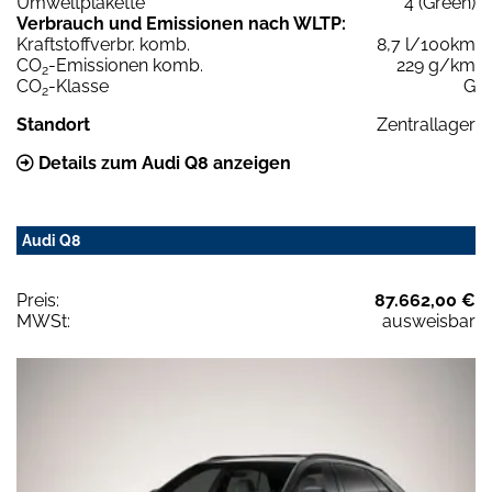
Umweltplakette
4 (Green)
Verbrauch und Emissionen nach WLTP:
Kraftstoffverbr. komb.
8,7 l/100km
CO
-Emissionen komb.
229 g/km
2
CO
-Klasse
G
2
Standort
Zentrallager
Details zum Audi Q8 anzeigen
Audi Q8
Preis:
87.662,00 €
MWSt:
ausweisbar