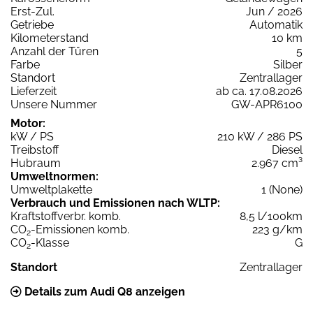
Erst-Zul.
Jun / 2026
Getriebe
Automatik
Kilometerstand
10 km
Anzahl der Türen
5
Farbe
Silber
Standort
Zentrallager
Lieferzeit
ab ca. 17.08.2026
Unsere Nummer
GW-APR6100
Motor:
kW / PS
210 kW / 286 PS
Treibstoff
Diesel
Hubraum
2.967 cm³
Umweltnormen:
Umweltplakette
1 (None)
Verbrauch und Emissionen nach WLTP:
Kraftstoffverbr. komb.
8,5 l/100km
CO
-Emissionen komb.
223 g/km
2
CO
-Klasse
G
2
Standort
Zentrallager
Details zum Audi Q8 anzeigen