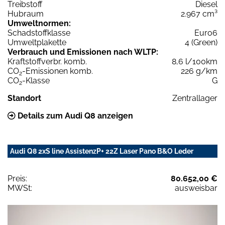
Treibstoff
Diesel
Hubraum
2.967 cm³
Umweltnormen:
Schadstoffklasse
Euro6
Umweltplakette
4 (Green)
Verbrauch und Emissionen nach WLTP:
Kraftstoffverbr. komb.
8,6 l/100km
CO
-Emissionen komb.
226 g/km
2
CO
-Klasse
G
2
Standort
Zentrallager
Details zum Audi Q8 anzeigen
Audi Q8 2xS line AssistenzP+ 22Z Laser Pano B&O Leder
Preis:
80.652,00 €
MWSt:
ausweisbar