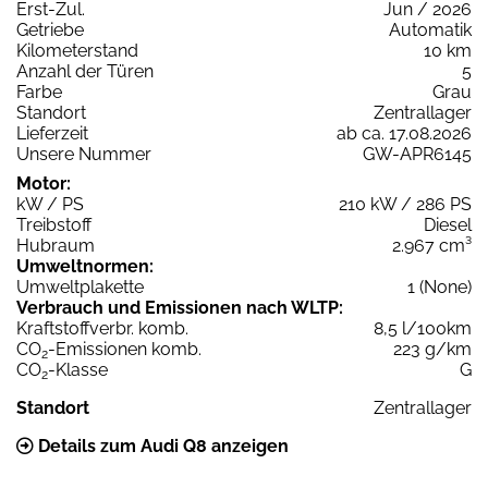
Erst-Zul.
Jun / 2026
Getriebe
Automatik
Kilometerstand
10 km
Anzahl der Türen
5
Farbe
Grau
Standort
Zentrallager
Lieferzeit
ab ca. 17.08.2026
Unsere Nummer
GW-APR6145
Motor:
kW / PS
210 kW / 286 PS
Treibstoff
Diesel
Hubraum
2.967 cm³
Umweltnormen:
Umweltplakette
1 (None)
Verbrauch und Emissionen nach WLTP:
Kraftstoffverbr. komb.
8,5 l/100km
CO
-Emissionen komb.
223 g/km
2
CO
-Klasse
G
2
Standort
Zentrallager
Details zum Audi Q8 anzeigen