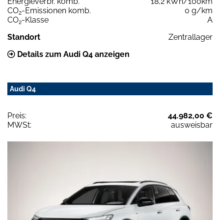
Energieverbr. komb.
18,2 kWh/100km
CO
-Emissionen komb.
0 g/km
2
CO
-Klasse
A
2
Standort
Zentrallager
Details zum Audi Q4 anzeigen
Audi Q4
Preis:
44.982,00 €
MWSt:
ausweisbar