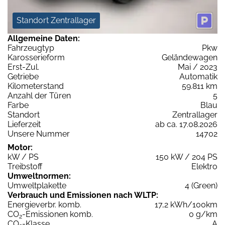
Standort Zentrallager
Allgemeine Daten:
Fahrzeugtyp
Pkw
Karosserieform
Geländewagen
Erst-Zul.
Mai / 2023
Getriebe
Automatik
Kilometerstand
59.811 km
Anzahl der Türen
5
Farbe
Blau
Standort
Zentrallager
Lieferzeit
ab ca. 17.08.2026
Unsere Nummer
14702
Motor:
kW / PS
150 kW / 204 PS
Treibstoff
Elektro
Umweltnormen:
Umweltplakette
4 (Green)
Verbrauch und Emissionen nach WLTP:
Energieverbr. komb.
17,2 kWh/100km
CO
-Emissionen komb.
0 g/km
2
CO
-Klasse
A