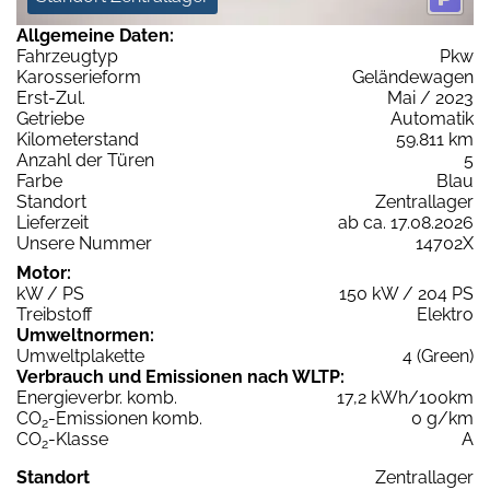
Allgemeine Daten:
Fahrzeugtyp
Pkw
Karosserieform
Geländewagen
Erst-Zul.
Mai / 2023
Getriebe
Automatik
Kilometerstand
59.811 km
Anzahl der Türen
5
Farbe
Blau
Standort
Zentrallager
Lieferzeit
ab ca. 17.08.2026
Unsere Nummer
14702X
Motor:
kW / PS
150 kW / 204 PS
Treibstoff
Elektro
Umweltnormen:
Umweltplakette
4 (Green)
Verbrauch und Emissionen nach WLTP:
Energieverbr. komb.
17,2 kWh/100km
CO
-Emissionen komb.
0 g/km
2
CO
-Klasse
A
2
Standort
Zentrallager