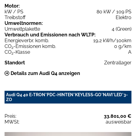
Motor:
kW / PS
80 kW / 109 PS
Treibstoff
Elektro
Umweltnormen:
Umweltplakette
4 (Green)
Verbrauch und Emissionen nach WLTP:
Energieverbr. komb.
19,2 kWh/100km
CO
-Emissionen komb.
0 g/km
2
CO
-Klasse
A
2
Standort
Zentrallager
Details zum Audi Q4 anzeigen
Audi Q4 40 E-TRON*PDC-HINTEN*KEYLESS-GO*NAVI*LED*3-
ZO
Preis:
33.801,00 €
MWSt:
ausweisbar