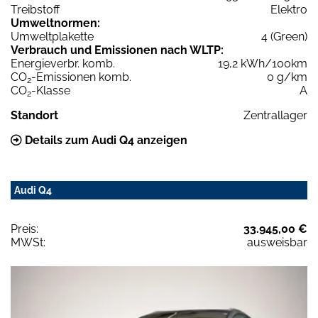
Treibstoff
Elektro
Umweltnormen:
Umweltplakette
4 (Green)
Verbrauch und Emissionen nach WLTP:
Energieverbr. komb.
19,2 kWh/100km
CO
-Emissionen komb.
0 g/km
2
CO
-Klasse
A
2
Standort
Zentrallager
Details zum Audi Q4 anzeigen
Audi Q4
Preis:
33.945,00 €
MWSt:
ausweisbar