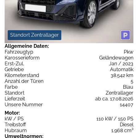
Standort Zentrallager
Allgemeine Daten:
Fahrzeugtyp
Pkw
Karosserieform
Geländewagen
Erst-Zul.
Jan / 2023
Getriebe
Automatik
Kilometerstand
38.542 km
Anzahl der Türen
5
Farbe
Blau
Standort
Zentrallager
Lieferzeit
ab ca. 17.08.2026
Unsere Nummer
14407
Motor:
kW / PS
110 kW / 150 PS
Treibstoff
Diesel
Hubraum
1.968 cm³
Umweltnormen: