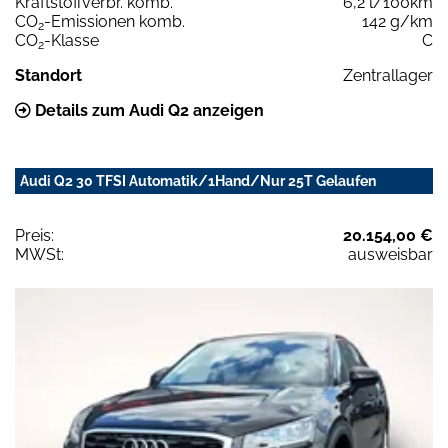
Kraftstoffverbr. komb.
6,2 l/100km
CO
-Emissionen komb.
142 g/km
2
CO
-Klasse
C
2
Standort
Zentrallager
Details zum Audi Q2 anzeigen
Audi Q2 30 TFSI Automatik/1Hand/Nur 25T Gelaufen
Preis:
20.154,00 €
MWSt:
ausweisbar