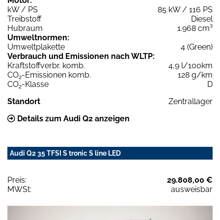
Motor:
kW / PS
85 kW / 116 PS
Treibstoff
Diesel
Hubraum
1.968 cm³
Umweltnormen:
Umweltplakette
4 (Green)
Verbrauch und Emissionen nach WLTP:
Kraftstoffverbr. komb.
4,9 l/100km
CO
-Emissionen komb.
128 g/km
2
CO
-Klasse
D
2
Standort
Zentrallager
Details zum Audi Q2 anzeigen
Audi Q2 35 TFSI S tronic S line LED
Preis:
29.808,00 €
MWSt:
ausweisbar