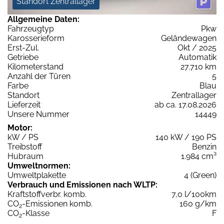
Standort Zentrallager
Allgemeine Daten:
Fahrzeugtyp
Pkw
Karosserieform
Geländewagen
Erst-Zul.
Okt / 2025
Getriebe
Automatik
Kilometerstand
27.710 km
Anzahl der Türen
5
Farbe
Blau
Standort
Zentrallager
Lieferzeit
ab ca. 17.08.2026
Unsere Nummer
14449
Motor:
kW / PS
140 kW / 190 PS
Treibstoff
Benzin
Hubraum
1.984 cm³
Umweltnormen:
Umweltplakette
4 (Green)
Verbrauch und Emissionen nach WLTP:
Kraftstoffverbr. komb.
7,0 l/100km
CO
-Emissionen komb.
160 g/km
2
CO
-Klasse
F
2