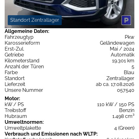
Standort Zentrallager
Allgemeine Daten:
Fahrzeugtyp
Pkw
Karosserieform
Geländewagen
Erst-Zul.
Mai / 2024
Getriebe
Automatik
Kilometerstand
19.301 km
Anzahl der Türen
5
Farbe
Blau
Standort
Zentrallager
Lieferzeit
ab ca. 17.08.2026
Unsere Nummer
057540
Motor:
kW / PS
110 kW / 150 PS
Treibstoff
Benzin
Hubraum
1.498 cm³
Umweltnormen:
Umweltplakette
4 (Green)
Verbrauch und Emissionen nach WLTP: