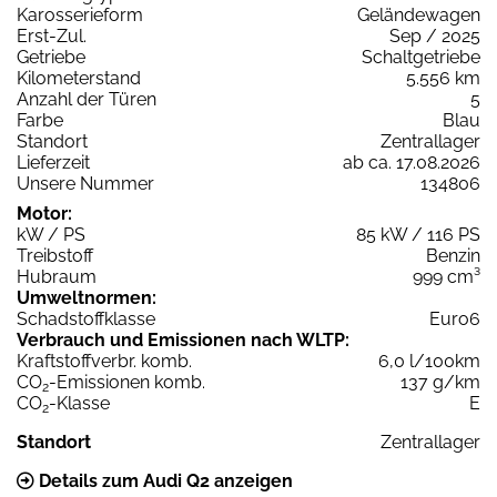
Karosserieform
Geländewagen
Erst-Zul.
Sep / 2025
Getriebe
Schaltgetriebe
Kilometerstand
5.556 km
Anzahl der Türen
5
Farbe
Blau
Standort
Zentrallager
Lieferzeit
ab ca. 17.08.2026
Unsere Nummer
134806
Motor:
kW / PS
85 kW / 116 PS
Treibstoff
Benzin
Hubraum
999 cm³
Umweltnormen:
Schadstoffklasse
Euro6
Verbrauch und Emissionen nach WLTP:
Kraftstoffverbr. komb.
6,0 l/100km
CO
-Emissionen komb.
137 g/km
2
CO
-Klasse
E
2
Standort
Zentrallager
Details zum Audi Q2 anzeigen