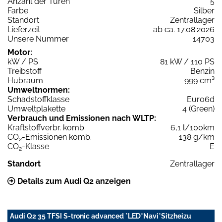
Anzahl der Türen
5
Farbe
Silber
Standort
Zentrallager
Lieferzeit
ab ca. 17.08.2026
Unsere Nummer
14703
Motor:
kW / PS
81 kW / 110 PS
Treibstoff
Benzin
Hubraum
999 cm³
Umweltnormen:
Schadstoffklasse
Euro6d
Umweltplakette
4 (Green)
Verbrauch und Emissionen nach WLTP:
Kraftstoffverbr. komb.
6,1 l/100km
CO
-Emissionen komb.
138 g/km
2
CO
-Klasse
E
2
Standort
Zentrallager
Details zum Audi Q2 anzeigen
Audi Q2 35 TFSI S-tronic advanced *LED*Navi*Sitzheizu