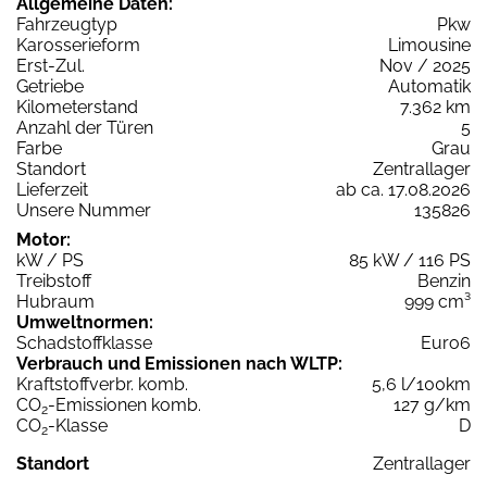
Allgemeine Daten:
Fahrzeugtyp
Pkw
Karosserieform
Limousine
Erst-Zul.
Nov / 2025
Getriebe
Automatik
Kilometerstand
7.362 km
Anzahl der Türen
5
Farbe
Grau
Standort
Zentrallager
Lieferzeit
ab ca. 17.08.2026
Unsere Nummer
135826
Motor:
kW / PS
85 kW / 116 PS
Treibstoff
Benzin
Hubraum
999 cm³
Umweltnormen:
Schadstoffklasse
Euro6
Verbrauch und Emissionen nach WLTP:
Kraftstoffverbr. komb.
5,6 l/100km
CO
-Emissionen komb.
127 g/km
2
CO
-Klasse
D
2
Standort
Zentrallager