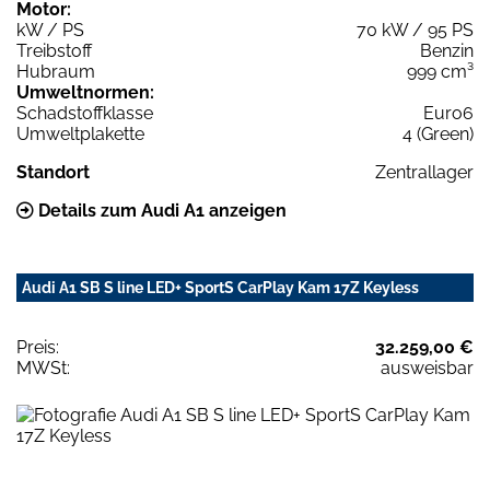
Motor:
kW / PS
70 kW / 95 PS
Treibstoff
Benzin
Hubraum
999 cm³
Umweltnormen:
Schadstoffklasse
Euro6
Umweltplakette
4 (Green)
Standort
Zentrallager
Details zum Audi A1 anzeigen
Audi A1 SB S line LED+ SportS CarPlay Kam 17Z Keyless
Preis:
32.259,00 €
MWSt:
ausweisbar