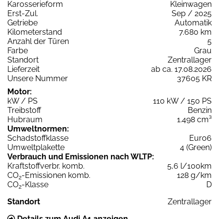
Karosserieform
Kleinwagen
Erst-Zul.
Sep / 2025
Getriebe
Automatik
Kilometerstand
7.680 km
Anzahl der Türen
5
Farbe
Grau
Standort
Zentrallager
Lieferzeit
ab ca. 17.08.2026
Unsere Nummer
37605 KR
Motor:
kW / PS
110 kW / 150 PS
Treibstoff
Benzin
Hubraum
1.498 cm³
Umweltnormen:
Schadstoffklasse
Euro6
Umweltplakette
4 (Green)
Verbrauch und Emissionen nach WLTP:
Kraftstoffverbr. komb.
5,6 l/100km
CO
-Emissionen komb.
128 g/km
2
CO
-Klasse
D
2
Standort
Zentrallager
Details zum Audi A1 anzeigen