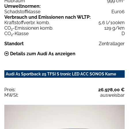
Hubraum
999 cm³
Umweltnormen:
Schadstoffklasse
Euro6
Verbrauch und Emissionen nach WLTP:
Kraftstoffverbr. komb.
5,6 l/100km
CO
-Emissionen komb.
129 g/km
2
CO
-Klasse
D
2
Standort
Zentrallager
Details zum Audi A1 anzeigen
Audi A1 Sportback 25 TFSI S tronic LED ACC SONOS Kame
Preis:
26.978,00 €
MWSt:
ausweisbar