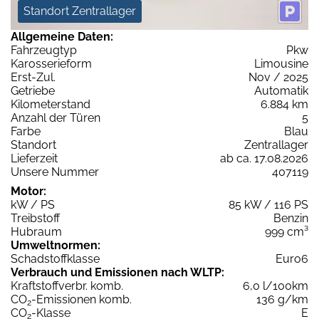
Standort Zentrallager
Allgemeine Daten:
Fahrzeugtyp
Pkw
Karosserieform
Limousine
Erst-Zul.
Nov / 2025
Getriebe
Automatik
Kilometerstand
6.884 km
Anzahl der Türen
5
Farbe
Blau
Standort
Zentrallager
Lieferzeit
ab ca. 17.08.2026
Unsere Nummer
407119
Motor:
kW / PS
85 kW / 116 PS
Treibstoff
Benzin
Hubraum
999 cm³
Umweltnormen:
Schadstoffklasse
Euro6
Verbrauch und Emissionen nach WLTP:
Kraftstoffverbr. komb.
6,0 l/100km
CO
-Emissionen komb.
136 g/km
2
CO
-Klasse
E
2