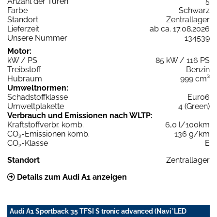
Anzahl der Türen
5
Farbe
Schwarz
Standort
Zentrallager
Lieferzeit
ab ca. 17.08.2026
Unsere Nummer
134539
Motor:
kW / PS
85 kW / 116 PS
Treibstoff
Benzin
Hubraum
999 cm³
Umweltnormen:
Schadstoffklasse
Euro6
Umweltplakette
4 (Green)
Verbrauch und Emissionen nach WLTP:
Kraftstoffverbr. komb.
6,0 l/100km
CO
-Emissionen komb.
136 g/km
2
CO
-Klasse
E
2
Standort
Zentrallager
Details zum Audi A1 anzeigen
Audi A1 Sportback 35 TFSI S tronic advanced (Navi*LED