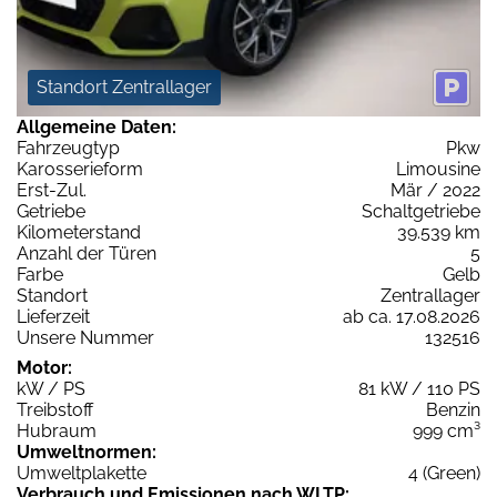
Standort Zentrallager
Allgemeine Daten:
Fahrzeugtyp
Pkw
Karosserieform
Limousine
Erst-Zul.
Mär / 2022
Getriebe
Schaltgetriebe
Kilometerstand
39.539 km
Anzahl der Türen
5
Farbe
Gelb
Standort
Zentrallager
Lieferzeit
ab ca. 17.08.2026
Unsere Nummer
132516
Motor:
kW / PS
81 kW / 110 PS
Treibstoff
Benzin
Hubraum
999 cm³
Umweltnormen:
Umweltplakette
4 (Green)
Verbrauch und Emissionen nach WLTP: