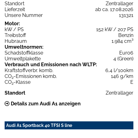
Standort
Zentrallager
Lieferzeit
ab ca. 17.08.2026
Unsere Nummer
131321
Motor:
kW / PS
152 kW / 207 PS
Treibstoff
Benzin
Hubraum
1.984 cm³
Umweltnormen:
Schadstoffklasse
Euro6
Umweltplakette
4 (Green)
Verbrauch und Emissionen nach WLTP:
Kraftstoffverbr. komb.
6,4 l/100km
CO
-Emissionen komb.
146 g/km
2
CO
-Klasse
E
2
Standort
Zentrallager
Details zum Audi A1 anzeigen
Audi A1 Sportback 40 TFSI S line