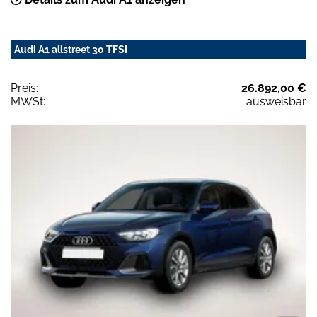
Audi A1 allstreet 30 TFSI
Preis:
26.892,00 €
MWSt:
ausweisbar