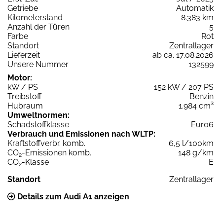
Getriebe
Automatik
Kilometerstand
8.383 km
Anzahl der Türen
5
Farbe
Rot
Standort
Zentrallager
Lieferzeit
ab ca. 17.08.2026
Unsere Nummer
132599
Motor:
kW / PS
152 kW / 207 PS
Treibstoff
Benzin
Hubraum
1.984 cm³
Umweltnormen:
Schadstoffklasse
Euro6
Verbrauch und Emissionen nach WLTP:
Kraftstoffverbr. komb.
6,5 l/100km
CO
-Emissionen komb.
148 g/km
2
CO
-Klasse
E
2
Standort
Zentrallager
Details zum Audi A1 anzeigen