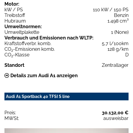
Motor:
kW / PS
110 kW / 150 PS
Treibstoff
Benzin
Hubraum
1.498 cm³
Umweltnormen:
Umweltplakette
1 (None)
Verbrauch und Emissionen nach WLTP:
Kraftstoffverbr. komb.
5,7 l/100km
CO
-Emissionen komb.
128 g/km
2
CO
-Klasse
D
2
Standort
Zentrallager
Details zum Audi A1 anzeigen
Audi A1 Sportback 40 TFSI S line
Preis:
30.132,00 €
MWSt:
ausweisbar