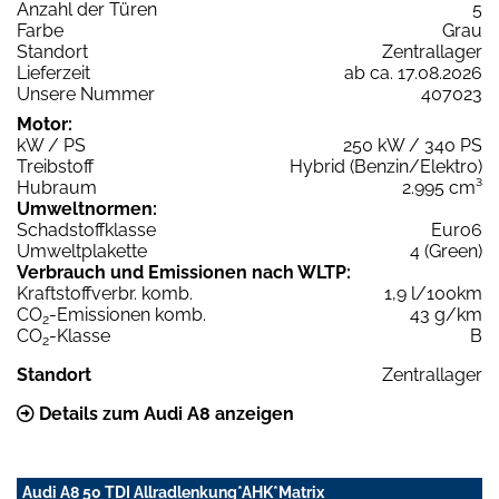
Anzahl der Türen
5
Farbe
Grau
Standort
Zentrallager
Lieferzeit
ab ca. 17.08.2026
Unsere Nummer
407023
Motor:
kW / PS
250 kW / 340 PS
Treibstoff
Hybrid (Benzin/Elektro)
Hubraum
2.995 cm³
Umweltnormen:
Schadstoffklasse
Euro6
Umweltplakette
4 (Green)
Verbrauch und Emissionen nach WLTP:
Kraftstoffverbr. komb.
1,9 l/100km
CO
-Emissionen komb.
43 g/km
2
CO
-Klasse
B
2
Standort
Zentrallager
Details zum Audi A8 anzeigen
Audi A8 50 TDI Allradlenkung*AHK*Matrix