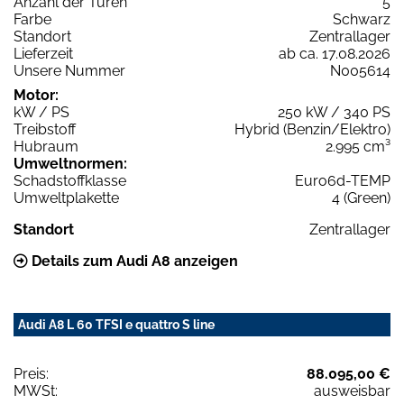
Anzahl der Türen
5
Farbe
Schwarz
Standort
Zentrallager
Lieferzeit
ab ca. 17.08.2026
Unsere Nummer
N005614
Motor:
kW / PS
250 kW / 340 PS
Treibstoff
Hybrid (Benzin/Elektro)
Hubraum
2.995 cm³
Umweltnormen:
Schadstoffklasse
Euro6d-TEMP
Umweltplakette
4 (Green)
Standort
Zentrallager
Details zum Audi A8 anzeigen
Audi A8 L 60 TFSI e quattro S line
Preis:
88.095,00 €
MWSt:
ausweisbar