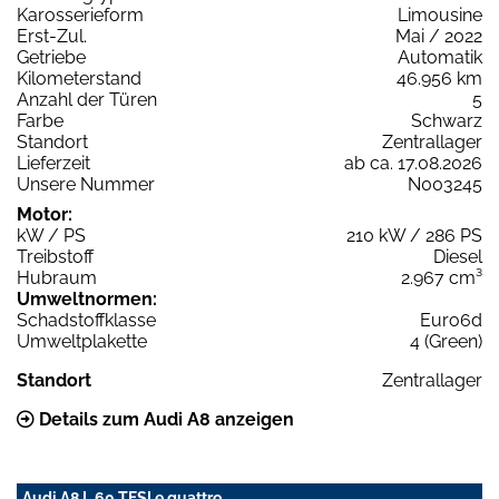
Karosserieform
Limousine
Erst-Zul.
Mai / 2022
Getriebe
Automatik
Kilometerstand
46.956 km
Anzahl der Türen
5
Farbe
Schwarz
Standort
Zentrallager
Lieferzeit
ab ca. 17.08.2026
Unsere Nummer
N003245
Motor:
kW / PS
210 kW / 286 PS
Treibstoff
Diesel
Hubraum
2.967 cm³
Umweltnormen:
Schadstoffklasse
Euro6d
Umweltplakette
4 (Green)
Standort
Zentrallager
Details zum Audi A8 anzeigen
Audi A8 L 60 TFSI e quattro