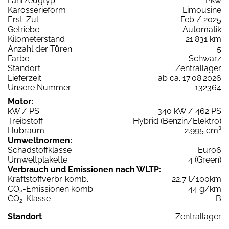
Fahrzeugtyp
Pkw
Karosserieform
Limousine
Erst-Zul.
Feb / 2025
Getriebe
Automatik
Kilometerstand
21.831 km
Anzahl der Türen
5
Farbe
Schwarz
Standort
Zentrallager
Lieferzeit
ab ca. 17.08.2026
Unsere Nummer
132364
Motor:
kW / PS
340 kW / 462 PS
Treibstoff
Hybrid (Benzin/Elektro)
Hubraum
2.995 cm³
Umweltnormen:
Schadstoffklasse
Euro6
Umweltplakette
4 (Green)
Verbrauch und Emissionen nach WLTP:
Kraftstoffverbr. komb.
22,7 l/100km
CO
-Emissionen komb.
44 g/km
2
CO
-Klasse
B
2
Standort
Zentrallager