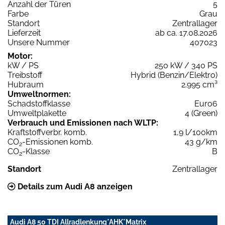
Anzahl der Türen
5
Farbe
Grau
Standort
Zentrallager
Lieferzeit
ab ca. 17.08.2026
Unsere Nummer
407023
Motor:
kW / PS
250 kW / 340 PS
Treibstoff
Hybrid (Benzin/Elektro)
Hubraum
2.995 cm³
Umweltnormen:
Schadstoffklasse
Euro6
Umweltplakette
4 (Green)
Verbrauch und Emissionen nach WLTP:
Kraftstoffverbr. komb.
1,9 l/100km
CO
-Emissionen komb.
43 g/km
2
CO
-Klasse
B
2
Standort
Zentrallager
Details zum Audi A8 anzeigen
Audi A8 50 TDI Allradlenkung*AHK*Matrix