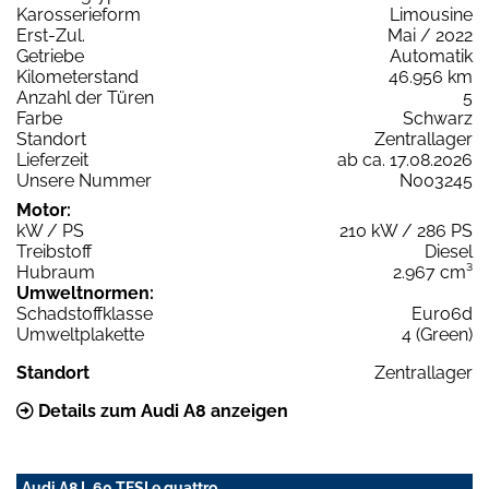
Karosserieform
Limousine
Erst-Zul.
Mai / 2022
Getriebe
Automatik
Kilometerstand
46.956 km
Anzahl der Türen
5
Farbe
Schwarz
Standort
Zentrallager
Lieferzeit
ab ca. 17.08.2026
Unsere Nummer
N003245
Motor:
kW / PS
210 kW / 286 PS
Treibstoff
Diesel
Hubraum
2.967 cm³
Umweltnormen:
Schadstoffklasse
Euro6d
Umweltplakette
4 (Green)
Standort
Zentrallager
Details zum Audi A8 anzeigen
Audi A8 L 60 TFSI e quattro