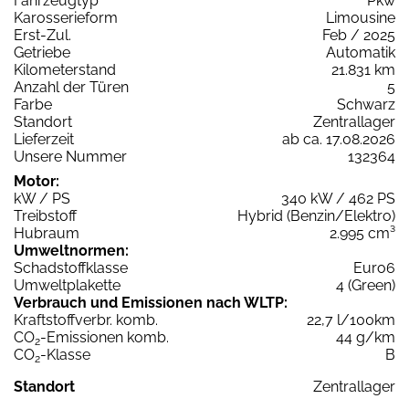
Fahrzeugtyp
Pkw
Karosserieform
Limousine
Erst-Zul.
Feb / 2025
Getriebe
Automatik
Kilometerstand
21.831 km
Anzahl der Türen
5
Farbe
Schwarz
Standort
Zentrallager
Lieferzeit
ab ca. 17.08.2026
Unsere Nummer
132364
Motor:
kW / PS
340 kW / 462 PS
Treibstoff
Hybrid (Benzin/Elektro)
Hubraum
2.995 cm³
Umweltnormen:
Schadstoffklasse
Euro6
Umweltplakette
4 (Green)
Verbrauch und Emissionen nach WLTP:
Kraftstoffverbr. komb.
22,7 l/100km
CO
-Emissionen komb.
44 g/km
2
CO
-Klasse
B
2
Standort
Zentrallager