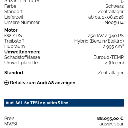
Anzahl der Türen
5
Farbe
Schwarz
Standort
Zentrallager
Lieferzeit
ab ca. 17.08.2026
Unsere Nummer
N005614
Motor:
kW / PS
250 kW / 340 PS
Treibstoff
Hybrid (Benzin/Elektro)
Hubraum
2.995 cm³
Umweltnormen:
Schadstoffklasse
Euro6d-TEMP
Umweltplakette
4 (Green)
Standort
Zentrallager
Details zum Audi A8 anzeigen
Audi A8 L 60 TFSI e quattro S line
Preis:
88.095,00 €
MWSt:
ausweisbar