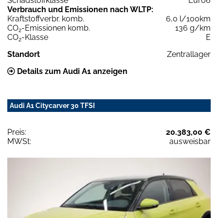
Schadstoffklasse
Euro6
Verbrauch und Emissionen nach WLTP:
Kraftstoffverbr. komb.
6,0 l/100km
CO
-Emissionen komb.
136 g/km
2
CO
-Klasse
E
2
Standort
Zentrallager
Details zum Audi A1 anzeigen
Audi A1 Citycarver 30 TFSI
Preis:
20.383,00 €
MWSt:
ausweisbar