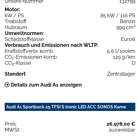
Unsere Nummer
132799
Motor:
kW / PS
85 kW / 116 PS
Treibstoff
Benzin
Hubraum
999 cm³
Umweltnormen:
Schadstoffklasse
Euro6
Verbrauch und Emissionen nach WLTP:
Kraftstoffverbr. komb.
5,6 l/100km
CO
-Emissionen komb.
129 g/km
2
CO
-Klasse
D
2
Standort
Zentrallager
Details zum Audi A1 anzeigen
Audi A1 Sportback 25 TFSI S tronic LED ACC SONOS Kame
Preis:
26.978,00 €
MWSt:
ausweisbar