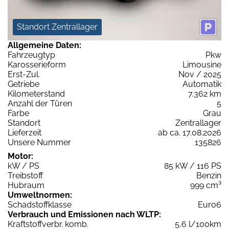
Standort Zentrallager
Allgemeine Daten:
Fahrzeugtyp
Pkw
Karosserieform
Limousine
Erst-Zul.
Nov / 2025
Getriebe
Automatik
Kilometerstand
7.362 km
Anzahl der Türen
5
Farbe
Grau
Standort
Zentrallager
Lieferzeit
ab ca. 17.08.2026
Unsere Nummer
135826
Motor:
kW / PS
85 kW / 116 PS
Treibstoff
Benzin
Hubraum
999 cm³
Umweltnormen:
Schadstoffklasse
Euro6
Verbrauch und Emissionen nach WLTP:
Kraftstoffverbr. komb.
5,6 l/100km