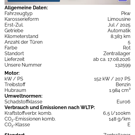
Allgemeine Daten:
Fahrzeugtyp
Pkw
Karosserieform
Limousine
Erst-Zul.
Jul / 2025
Getriebe
Automatik
Kilometerstand
8.383 km
Anzahl der Türen
5
Farbe
Rot
Standort
Zentrallager
Lieferzeit
ab ca. 17.08.2026
Unsere Nummer
132599
Motor:
kW / PS
152 kW / 207 PS
Treibstoff
Benzin
Hubraum
1.984 cm³
Umweltnormen:
Schadstoffklasse
Euro6
Verbrauch und Emissionen nach WLTP:
Kraftstoffverbr. komb.
6,5 l/100km
CO
-Emissionen komb.
148 g/km
2
CO
-Klasse
E
2