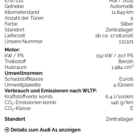
Erst-Zul.
Mai / 2025
Getriebe
Automatik
Kilometerstand
11.849 km
Anzahl der Türen
5
Farbe
Silber
Standort
Zentrallager
Lieferzeit
ab ca. 17.08.2026
Unsere Nummer
131321
Motor:
kW / PS
152 kW / 207 PS
Treibstoff
Benzin
Hubraum
1.984 cm³
Umweltnormen:
Schadstoffklasse
Euro6
Umweltplakette
4 (Green)
Verbrauch und Emissionen nach WLTP:
Kraftstoffverbr. komb.
6,4 l/100km
CO
-Emissionen komb.
146 g/km
2
CO
-Klasse
E
2
Standort
Zentrallager
Details zum Audi A1 anzeigen