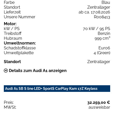
Farbe
Blau
Standort
Zentrallager
Lieferzeit
ab ca. 17.08.2026
Unsere Nummer
R008413
Motor:
kW / PS
70 kW / 95 PS
Treibstoff
Benzin
Hubraum
999 cm³
Umweltnormen:
Schadstoffklasse
Euro6
Umweltplakette
4 (Green)
Standort
Zentrallager
Details zum Audi A1 anzeigen
Audi A1 SB S line LED+ SportS CarPlay Kam 17Z Keyless
Preis:
32.259,00 €
MWSt:
ausweisbar