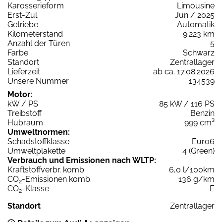
Karosserieform
Limousine
Erst-Zul.
Jun / 2025
Getriebe
Automatik
Kilometerstand
9.223 km
Anzahl der Türen
5
Farbe
Schwarz
Standort
Zentrallager
Lieferzeit
ab ca. 17.08.2026
Unsere Nummer
134539
Motor:
kW / PS
85 kW / 116 PS
Treibstoff
Benzin
Hubraum
999 cm³
Umweltnormen:
Schadstoffklasse
Euro6
Umweltplakette
4 (Green)
Verbrauch und Emissionen nach WLTP:
Kraftstoffverbr. komb.
6,0 l/100km
CO
-Emissionen komb.
136 g/km
2
CO
-Klasse
E
2
Standort
Zentrallager