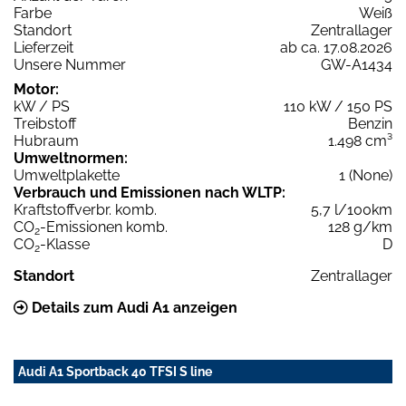
Farbe
Weiß
Standort
Zentrallager
Lieferzeit
ab ca. 17.08.2026
Unsere Nummer
GW-A1434
Motor:
kW / PS
110 kW / 150 PS
Treibstoff
Benzin
Hubraum
1.498 cm³
Umweltnormen:
Umweltplakette
1 (None)
Verbrauch und Emissionen nach WLTP:
Kraftstoffverbr. komb.
5,7 l/100km
CO
-Emissionen komb.
128 g/km
2
CO
-Klasse
D
2
Standort
Zentrallager
Details zum Audi A1 anzeigen
Audi A1 Sportback 40 TFSI S line