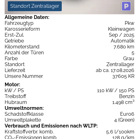
Standort Zentrallager
Allgemeine Daten:
Fahrzeugtyp
Pkw
Karosserieform
Kleinwagen
Erst-Zul.
Sep / 2025
Getriebe
Automatik
Kilometerstand
7.680 km
Anzahl der Türen
5
Farbe
Grau
Standort
Zentrallager
Lieferzeit
ab ca. 17.08.2026
Unsere Nummer
37605 KR
Motor:
kW / PS
110 kW / 150 PS
Treibstoff
Benzin
Hubraum
1.498 cm³
Umweltnormen:
Schadstoffklasse
Euro6
Umweltplakette
4 (Green)
Verbrauch und Emissionen nach WLTP:
Kraftstoffverbr. komb.
5,6 l/100km
CO
-Emissionen komb.
128 g/km
2