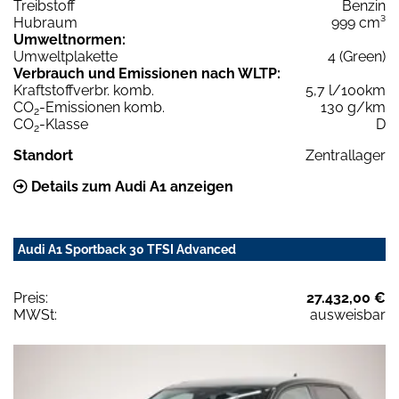
Treibstoff
Benzin
Hubraum
999 cm³
Umweltnormen:
Umweltplakette
4 (Green)
Verbrauch und Emissionen nach WLTP:
Kraftstoffverbr. komb.
5,7 l/100km
CO
-Emissionen komb.
130 g/km
2
CO
-Klasse
D
2
Standort
Zentrallager
Details zum Audi A1 anzeigen
Audi A1 Sportback 30 TFSI Advanced
Preis:
27.432,00 €
MWSt:
ausweisbar