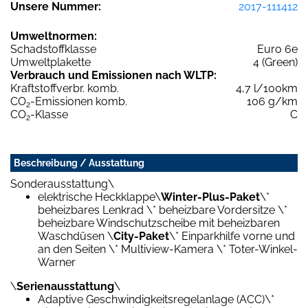
Unsere Nummer:
2017-111412
Umweltnormen:
Schadstoffklasse
Euro 6e
Umweltplakette
4 (Green)
Verbrauch und Emissionen nach WLTP:
Kraftstoffverbr. komb.
4,7 l/100km
CO
-Emissionen komb.
106 g/km
2
CO
-Klasse
C
2
Beschreibung / Ausstattung
Sonderausstattung\
elektrische Heckklappe\
Winter-Plus-Paket
\*
beheizbares Lenkrad \* beheizbare Vordersitze \*
beheizbare Windschutzscheibe mit beheizbaren
Waschdüsen \
City-Paket
\* Einparkhilfe vorne und
an den Seiten \* Multiview-Kamera \* Toter-Winkel-
Warner
\
Serienausstattung
\
Adaptive Geschwindigkeitsregelanlage (ACC)\*