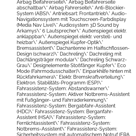
Airbag Beifahrerseite\* Airbag Beifahrerseite
abschaltbar\* Airbag Fahrerseite\* Anti-Blockier-
System (ABS)\* Antriebsart: Frontantrieb\* Audio-
Navigationssystem mit Touchscreen-Farbdisplay
(Media Nav Live)\* Audiosystem 3D Sound by
Arkamys\* 6 Lautsprecher\* Außenspiegel elektr.
anklappbar\* Außenspiegel elektr. verstell- und
heizbar\* Außenspiegel Kupfer-Optik\*
Bremsassistent\* Dachantenne im Haifischflossen-
Design (schwarz)\* Dachreling\* Dachreling mit
Dachlängsträger modular\* Dachreling Schwarz-
Grau\* Designelemente Stoßfänger Kupfer\* Eco
Mode (Fahrmodusschalter)\* Einparkhilfe hinten mit
Rückfahrkamera\* Elektr. Bremskraftverteilung\*
Elektron. Stabilitäts-Programm (ESP)\*
Fahrassistenz-System: Abstandswarner\*
Fahrassistenz-System: Aktiver Notbrems-Assistent
mit Fußgänger- und Fahrraderkennung\*
Fahrassistenz-System: Bergabfahr-Assistent
(HDC)\* Fahrassistenz-System: Berganfahr-
Assistent (HSA)\* Fahrassistenz-System:
Fernlichtassistent\* Fahrassistenz-System:
Notbrems-Assistent\* Fahrassistenz-System:
Sicherheitssystem mit automatischem Notruf (ERA