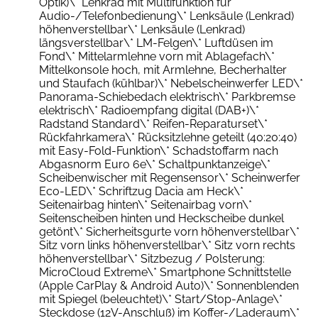
Optik)\* Lenkrad mit Multifunktion für
Audio-/Telefonbedienung\* Lenksäule (Lenkrad)
höhenverstellbar\* Lenksäule (Lenkrad)
längsverstellbar\* LM-Felgen\* Luftdüsen im
Fond\* Mittelarmlehne vorn mit Ablagefach\*
Mittelkonsole hoch, mit Armlehne, Becherhalter
und Staufach (kühlbar)\* Nebelscheinwerfer LED\*
Panorama-Schiebedach elektrisch\* Parkbremse
elektrisch\* Radioempfang digital (DAB+)\*
Radstand Standard\* Reifen-Reparaturset\*
Rückfahrkamera\* Rücksitzlehne geteilt (40:20:40)
mit Easy-Fold-Funktion\* Schadstoffarm nach
Abgasnorm Euro 6e\* Schaltpunktanzeige\*
Scheibenwischer mit Regensensor\* Scheinwerfer
Eco-LED\* Schriftzug Dacia am Heck\*
Seitenairbag hinten\* Seitenairbag vorn\*
Seitenscheiben hinten und Heckscheibe dunkel
getönt\* Sicherheitsgurte vorn höhenverstellbar\*
Sitz vorn links höhenverstellbar\* Sitz vorn rechts
höhenverstellbar\* Sitzbezug / Polsterung:
MicroCloud Extreme\* Smartphone Schnittstelle
(Apple CarPlay & Android Auto)\* Sonnenblenden
mit Spiegel (beleuchtet)\* Start/Stop-Anlage\*
Steckdose (12V-Anschluß) im Koffer-/Laderaum\*