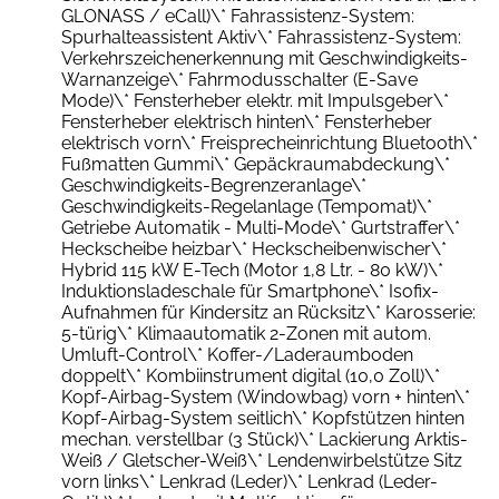
GLONASS / eCall)\* Fahrassistenz-System:
Spurhalteassistent Aktiv\* Fahrassistenz-System:
Verkehrszeichenerkennung mit Geschwindigkeits-
Warnanzeige\* Fahrmodusschalter (E-Save
Mode)\* Fensterheber elektr. mit Impulsgeber\*
Fensterheber elektrisch hinten\* Fensterheber
elektrisch vorn\* Freisprecheinrichtung Bluetooth\*
Fußmatten Gummi\* Gepäckraumabdeckung\*
Geschwindigkeits-Begrenzeranlage\*
Geschwindigkeits-Regelanlage (Tempomat)\*
Getriebe Automatik - Multi-Mode\* Gurtstraffer\*
Heckscheibe heizbar\* Heckscheibenwischer\*
Hybrid 115 kW E-Tech (Motor 1,8 Ltr. - 80 kW)\*
Induktionsladeschale für Smartphone\* Isofix-
Aufnahmen für Kindersitz an Rücksitz\* Karosserie:
5-türig\* Klimaautomatik 2-Zonen mit autom.
Umluft-Control\* Koffer-/Laderaumboden
doppelt\* Kombiinstrument digital (10,0 Zoll)\*
Kopf-Airbag-System (Windowbag) vorn + hinten\*
Kopf-Airbag-System seitlich\* Kopfstützen hinten
mechan. verstellbar (3 Stück)\* Lackierung Arktis-
Weiß / Gletscher-Weiß\* Lendenwirbelstütze Sitz
vorn links\* Lenkrad (Leder)\* Lenkrad (Leder-